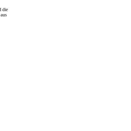
d die
 aus