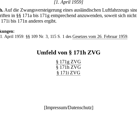
[1. April 1959]
h
.
Auf die Zwangsversteigerung eines ausländischen Luftfahrzeugs sin
riften in §§ 171a bis 171g entsprechend anzuwenden, soweit sich nicht
 171i bis 171n anderes ergibt.
kungen:
 1. April 1959: §§ 109 Nr. 3, 115 S. 1 des
Gesetzes vom 26. Februar 1959
.
Umfeld von § 171h ZVG
§ 171g ZVG
§ 171h ZVG
§ 171i ZVG
[
Impressum/Datenschutz
]