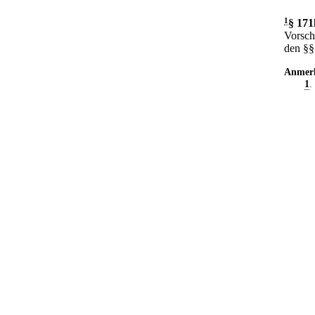
1
§ 171
Vorsch
den §§
Anmer
1
.