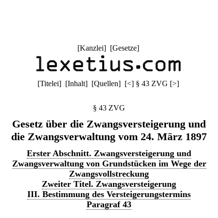
[
Kanzlei
] [
Gesetze
]
[
Titelei
] [
Inhalt
] [
Quellen
]
[
<
]
§ 43 ZVG
[
>
]
§ 43 ZVG
Gesetz über die Zwangsversteigerung und
die Zwangsverwaltung vom 24. März 1897
Erster Abschnitt. Zwangsversteigerung und
Zwangsverwaltung von Grundstücken im Wege der
Zwangsvollstreckung
Zweiter Titel. Zwangsversteigerung
III. Bestimmung des Versteigerungstermins
Paragraf 43