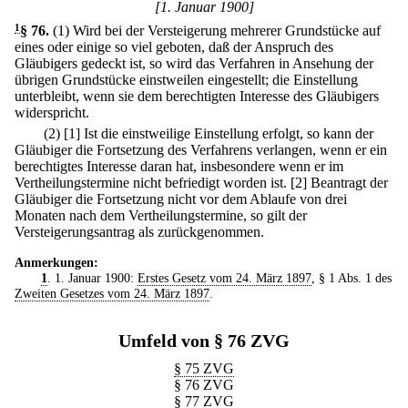
[1. Januar 1900]
1
§ 76
.
(1) Wird bei der Versteigerung mehrerer Grundstücke auf
eines oder einige so viel geboten, daß der Anspruch des
Gläubigers gedeckt ist, so wird das Verfahren in Ansehung der
übrigen Grundstücke einstweilen eingestellt; die Einstellung
unterbleibt, wenn sie dem berechtigten Interesse des Gläubigers
widerspricht.
(2)
[1] Ist die einstweilige Einstellung erfolgt, so kann der
Gläubiger die Fortsetzung des Verfahrens verlangen, wenn er ein
berechtigtes Interesse daran hat, insbesondere wenn er im
Vertheilungstermine nicht befriedigt worden ist.
[2] Beantragt der
Gläubiger die Fortsetzung nicht vor dem Ablaufe von drei
Monaten nach dem Vertheilungstermine, so gilt der
Versteigerungsantrag als zurückgenommen.
Anmerkungen:
1
. 1. Januar 1900:
Erstes Gesetz vom 24. März 1897
, § 1 Abs. 1 des
Zweiten Gesetzes vom 24. März 1897
.
Umfeld von § 76 ZVG
§ 75 ZVG
§ 76 ZVG
§ 77 ZVG