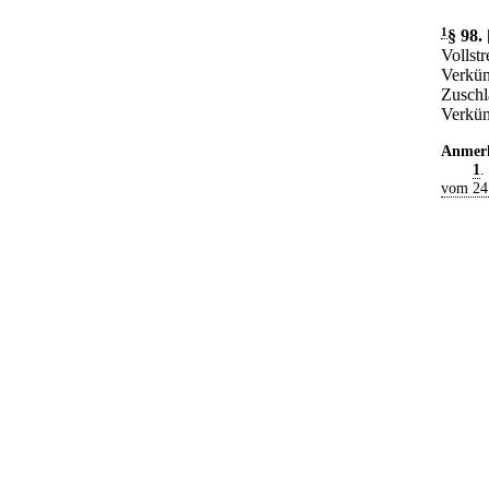
1
§ 98
.
Vollst
Verkün
Zuschl
Verkün
Anmer
1
.
vom 24