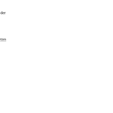
 der
tzes