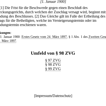
[1. Januar 1900]
[1] Die Frist für die Beschwerde gegen einen Beschluß des
reckungsgerichts, durch welchen der Zuschlag versagt wird, beginnt mit
dung des Beschlusses.
[2] Das Gleiche gilt im Falle der Ertheilung des
ags für die Betheiligten, welche im Versteigerungstermin oder im
dungstermin erschienen waren.
kungen:
 1. Januar 1900:
Erstes Gesetz vom 24. März 1897
, § 1 Abs. 1 des
Zweiten Gese
. März 1897
.
Umfeld von § 98 ZVG
§ 97 ZVG
§ 98 ZVG
§ 99 ZVG
[
Impressum/Datenschutz
]