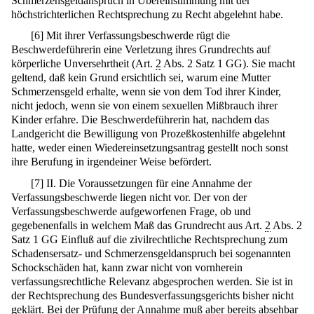
Schmerzensgeldanspruch in Übereinstimmung mit der
höchstrichterlichen Rechtsprechung zu Recht abgelehnt habe.
[
6
]
Mit ihrer Verfassungsbeschwerde rügt die
Beschwerdeführerin eine Verletzung ihres Grundrechts auf
körperliche Unversehrtheit (Art.
2
Abs. 2 Satz 1 GG). Sie macht
geltend, daß kein Grund ersichtlich sei, warum eine Mutter
Schmerzensgeld erhalte, wenn sie von dem Tod ihrer Kinder,
nicht jedoch, wenn sie von einem sexuellen Mißbrauch ihrer
Kinder erfahre. Die Beschwerdeführerin hat, nachdem das
Landgericht die Bewilligung von Prozeßkostenhilfe abgelehnt
hatte, weder einen Wiedereinsetzungsantrag gestellt noch sonst
ihre Berufung in irgendeiner Weise befördert.
[
7
]
II. Die Voraussetzungen für eine Annahme der
Verfassungsbeschwerde liegen nicht vor. Der von der
Verfassungsbeschwerde aufgeworfenen Frage, ob und
gegebenenfalls in welchem Maß das Grundrecht aus Art.
2
Abs. 2
Satz 1 GG Einfluß auf die zivilrechtliche Rechtsprechung zum
Schadensersatz- und Schmerzensgeldanspruch bei sogenannten
Schockschäden hat, kann zwar nicht von vornherein
verfassungsrechtliche Relevanz abgesprochen werden. Sie ist in
der Rechtsprechung des Bundesverfassungsgerichts bisher nicht
geklärt. Bei der Prüfung der Annahme muß aber bereits absehbar