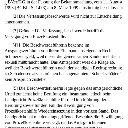
a
BVerfGG in der Fassung der Bekanntmachung vom 11. August
1993 (
BGBl I S. 1473
) am 8. März 1999 einstimmig beschlossen:
[
2
]
Die Verfassungsbeschwerde wird nicht zur Entscheidung
angenommen.
[
3
]
Gründe: Die Verfassungsbeschwerde betrifft die
Versagung von Prozeßkostenhilfe.
[
4
]
I. Die Beschwerdeführerin begehrte im
Ausgangsverfahren von ihrem Ehemann aus eigenem Recht
Schmerzensgeld, weil dieser die gemeinsamen Kinder mehrfach
sexuell mißbraucht hatte. Das Amtsgericht wies die Klage ab,
weil der Beschwerdeführerin nach der ständigen Rechtsprechung
zu Schadensersatzansprüchen bei sogenannten "Schockschäden"
kein Anspruch zustehe.
[
5
]
Die Beschwerdeführerin legte gegen das amtsgerichtliche
Urteil zunächst keine Berufung ein, beantragte jedoch beim
Landgericht Prozeßkostenhilfe für die Durchführung der
Berufung sowie für den Fall der Bewilligung von
Prozeßkostenhilfe Wiedereinsetzung in den vorigen Stand. Das
Landgericht hat mit dem angegriffenen Beschluß die Bewilligung
von Prozeßkostenhilfe versagt, da das Amtsgericht einen