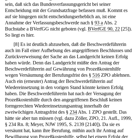
sein, daß sich das Bundesverfassungsgericht bei seiner
Entscheidung mit der Grundsatzfrage befassen muß. Kommt es
auf sie hingegen nicht entscheidungserheblich an, ist eine
Annahme der Verfassungsbeschwerde nach §
93 a
Abs. 2
Buchstabe a BVerfGG nicht geboten (vgl.
BVerfGE 90, 22
[25]).
So liegt es hier.
[
8
]
Es ist deutlich abzusehen, daß die Beschwerdeführerin
auch im Fall einer Aufhebung des angegriffenen Beschlusses und
Zurückverweisung der Sache an das Landgericht keinen Erfolg
haben würde. Denn das Landgericht müßte den Antrag der
Beschwerdeführerin auf Gewährung von Prozeßkostenhilfe
wegen Versäumung der Berufungsfrist des §
516
ZPO ablehnen.
Auch ein (erneuter) Antrag der Beschwerdeführerin auf
Wiedereinsetzung in den vorigen Stand könnte keinen Erfolg
haben. Die Beschwerdeführerin hat nach der Versagung der
Prozeßkostenhilfe durch den angegriffenen Beschluß keinen
formgerechten Wiedereinsetzungsantrag innerhalb der
zweiwöchigen Antragsfrist des §
234
Abs. 1 ZPO gestellt. Das
hätte sie aber tun müssen (vgl. dazu Zöller, ZPO, 21. Aufl., 1999,
§ 234 Rn. 8; Meyer, NJW 1995, S. 2139 [2140]). Da sie es
versäumt hat, kann ihre Berufung, mithin auch ihr Antrag auf
Bewilligung von Prozeßkostenhilfe, selbst bei einem Erfolg der