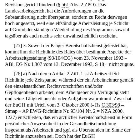
Revisionsgericht bindend (§
561
Abs. 2 ZPO). Das
Landesarbeitsgericht hat die Anforderungen an die
Substantiierung nicht überspannt, sondern zu Recht deswegen
hoch angesetzt, weil eine elfstündige Arbeitsleistung je Schicht
auf Grund der ständigen Wiederholung des Programms sowohl
tagsüber als auch nachts sehr unwahrscheinlich erscheint.
[
25
]
3. Soweit der Kläger Bereitschaftsdienst geleistet hat,
kommt ihm die Richtlinie des Rates über bestimmte Aspekte der
Arbeitszeitgestaltung (93/104/EG) vom 23. November 1993 –
ABl. EG Nr. L307 vom 13. Dezember 1993, S 18 – nicht zugute.
[
26
]
a) Nach deren Artikel 2 Ziff. 1 ist Arbeitszeit iSd.
Richtlinie jede Zeitspanne, während der ein Arbeitnehmer gemäß
den einzelstaatlichen Rechtsvorschriften und/oder
Gepflogenheiten arbeitet, dem Arbeitgeber zur Verfügung steht
und seine Tätigkeit ausübt oder Aufgaben wahrnimmt. Zwar hat
der EuGH mit Urteil vom 3. Oktober 2000 (- Rs
C 303/98
–
Simap – AP EWG-Richtlinie Nr. 93/104 Nr. 2 =
NZA 2000,
1227
) entschieden, daß ein ärztlicher Bereitschaftsdienst in Form
persönlicher Anwesenheit in der Gesundheitseinrichtung
insgesamt als Arbeitszeit und ggf. als Überstunden im Sinne der
Richtlinie anzusehen sei. Doch hat der EuGH