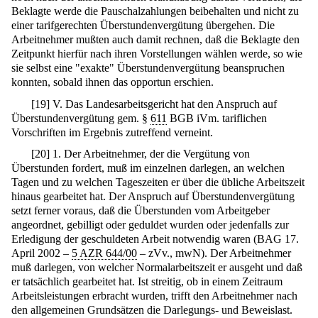
Beklagte werde die Pauschalzahlungen beibehalten und nicht zu
einer tarifgerechten Überstundenvergütung übergehen. Die
Arbeitnehmer mußten auch damit rechnen, daß die Beklagte den
Zeitpunkt hierfür nach ihren Vorstellungen wählen werde, so wie
sie selbst eine "exakte" Überstundenvergütung beanspruchen
konnten, sobald ihnen das opportun erschien.
[
19
]
V. Das Landesarbeitsgericht hat den Anspruch auf
Überstundenvergütung gem. §
611
BGB iVm. tariflichen
Vorschriften im Ergebnis zutreffend verneint.
[
20
]
1. Der Arbeitnehmer, der die Vergütung von
Überstunden fordert, muß im einzelnen darlegen, an welchen
Tagen und zu welchen Tageszeiten er über die übliche Arbeitszeit
hinaus gearbeitet hat. Der Anspruch auf Überstundenvergütung
setzt ferner voraus, daß die Überstunden vom Arbeitgeber
angeordnet, gebilligt oder geduldet wurden oder jedenfalls zur
Erledigung der geschuldeten Arbeit notwendig waren (BAG 17.
April 2002 –
5 AZR 644/00
– zVv., mwN). Der Arbeitnehmer
muß darlegen, von welcher Normalarbeitszeit er ausgeht und daß
er tatsächlich gearbeitet hat. Ist streitig, ob in einem Zeitraum
Arbeitsleistungen erbracht wurden, trifft den Arbeitnehmer nach
den allgemeinen Grundsätzen die Darlegungs- und Beweislast.