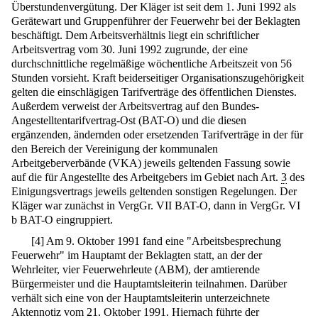
Überstundenvergütung. Der Kläger ist seit dem 1. Juni 1992 als
Gerätewart und Gruppenführer der Feuerwehr bei der Beklagten
beschäftigt. Dem Arbeitsverhältnis liegt ein schriftlicher
Arbeitsvertrag vom 30. Juni 1992 zugrunde, der eine
durchschnittliche regelmäßige wöchentliche Arbeitszeit von 56
Stunden vorsieht. Kraft beiderseitiger Organisationszugehörigkeit
gelten die einschlägigen Tarifverträge des öffentlichen Dienstes.
Außerdem verweist der Arbeitsvertrag auf den Bundes-
Angestelltentarifvertrag-Ost (BAT-O) und die diesen
ergänzenden, ändernden oder ersetzenden Tarifverträge in der für
den Bereich der Vereinigung der kommunalen
Arbeitgeberverbände (VKA) jeweils geltenden Fassung sowie
auf die für Angestellte des Arbeitgebers im Gebiet nach Art.
3
des
Einigungsvertrags jeweils geltenden sonstigen Regelungen. Der
Kläger war zunächst in VergGr. VII BAT-O, dann in VergGr. VI
b BAT-O eingruppiert.
[
4
]
Am 9. Oktober 1991 fand eine "Arbeitsbesprechung
Feuerwehr" im Hauptamt der Beklagten statt, an der der
Wehrleiter, vier Feuerwehrleute (ABM), der amtierende
Bürgermeister und die Hauptamtsleiterin teilnahmen. Darüber
verhält sich eine von der Hauptamtsleiterin unterzeichnete
Aktennotiz vom 21. Oktober 1991. Hiernach führte der