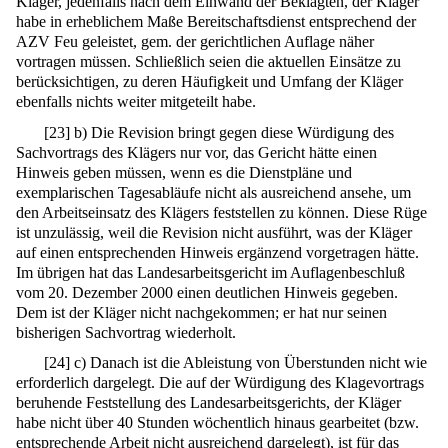
Kläger, jedenfalls nach dem Einwand der Beklagten, der Kläger
habe in erheblichem Maße Bereitschaftsdienst entsprechend der
AZV Feu geleistet, gem. der gerichtlichen Auflage näher
vortragen müssen. Schließlich seien die aktuellen Einsätze zu
berücksichtigen, zu deren Häufigkeit und Umfang der Kläger
ebenfalls nichts weiter mitgeteilt habe.
[
23
]
b) Die Revision bringt gegen diese Würdigung des
Sachvortrags des Klägers nur vor, das Gericht hätte einen
Hinweis geben müssen, wenn es die Dienstpläne und
exemplarischen Tagesabläufe nicht als ausreichend ansehe, um
den Arbeitseinsatz des Klägers feststellen zu können. Diese Rüge
ist unzulässig, weil die Revision nicht ausführt, was der Kläger
auf einen entsprechenden Hinweis ergänzend vorgetragen hätte.
Im übrigen hat das Landesarbeitsgericht im Auflagenbeschluß
vom 20. Dezember 2000 einen deutlichen Hinweis gegeben.
Dem ist der Kläger nicht nachgekommen; er hat nur seinen
bisherigen Sachvortrag wiederholt.
[
24
]
c) Danach ist die Ableistung von Überstunden nicht wie
erforderlich dargelegt. Die auf der Würdigung des Klagevortrags
beruhende Feststellung des Landesarbeitsgerichts, der Kläger
habe nicht über 40 Stunden wöchentlich hinaus gearbeitet (bzw.
entsprechende Arbeit nicht ausreichend dargelegt), ist für das