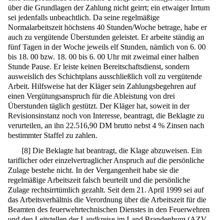
über die Grundlagen der Zahlung nicht geirrt; ein etwaiger Irrtum
sei jedenfalls unbeachtlich. Da seine regelmäßige
Normalarbeitszeit höchstens 40 Stunden/Woche betrage, habe er
auch zu vergütende Überstunden geleistet. Er arbeite ständig an
fünf Tagen in der Woche jeweils elf Stunden, nämlich von 6. 00
bis 18. 00 bzw. 18. 00 bis 6. 00 Uhr mit zweimal einer halben
Stunde Pause. Er leiste keinen Bereitschaftsdienst, sondern
ausweislich des Schichtplans ausschließlich voll zu vergütende
Arbeit. Hilfsweise hat der Kläger sein Zahlungsbegehren auf
einen Vergütungsanspruch für die Ableistung von drei
Überstunden täglich gestützt. Der Kläger hat, soweit in der
Revisionsinstanz noch von Interesse, beantragt, die Beklagte zu
verurteilen, an ihn 22.516,90 DM brutto nebst 4 % Zinsen nach
bestimmter Staffel zu zahlen.
[
8
]
Die Beklagte hat beantragt, die Klage abzuweisen. Ein
tariflicher oder einzelvertraglicher Anspruch auf die persönliche
Zulage bestehe nicht. In der Vergangenheit habe sie die
regelmäßige Arbeitszeit falsch beurteilt und die persönliche
Zulage rechtsirrtümlich gezahlt. Seit dem 21. April 1999 sei auf
das Arbeitsverhältnis die Verordnung über die Arbeitszeit für die
Beamten des feuerwehrtechnischen Dienstes in den Feuerwehren
und den Leitstellen der Landkreise im Land Brandenburg (AZV