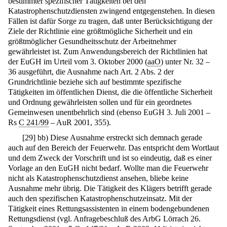
bestimmter spezifischer Tätigkeiten bei den
Katastrophenschutzdiensten zwingend entgegenstehen. In diesen
Fällen ist dafür Sorge zu tragen, daß unter Berücksichtigung der
Ziele der Richtlinie eine größtmögliche Sicherheit und ein
größtmöglicher Gesundheitsschutz der Arbeitnehmer
gewährleistet ist. Zum Anwendungsbereich der Richtlinien hat
der EuGH im Urteil vom 3. Oktober 2000 (
aaO
) unter Nr. 32 –
36 ausgeführt, die Ausnahme nach Art. 2 Abs. 2 der
Grundrichtlinie beziehe sich auf bestimmte spezifische
Tätigkeiten im öffentlichen Dienst, die die öffentliche Sicherheit
und Ordnung gewährleisten sollen und für ein geordnetes
Gemeinwesen unentbehrlich sind (ebenso EuGH 3. Juli 2001 –
Rs
C 241/99
– AuR 2001, 355).
[
29
]
bb) Diese Ausnahme erstreckt sich demnach gerade
auch auf den Bereich der Feuerwehr. Das entspricht dem Wortlaut
und dem Zweck der Vorschrift und ist so eindeutig, daß es einer
Vorlage an den EuGH nicht bedarf. Wollte man die Feuerwehr
nicht als Katastrophenschutzdienst ansehen, bliebe keine
Ausnahme mehr übrig. Die Tätigkeit des Klägers betrifft gerade
auch den spezifischen Katastrophenschutzeinsatz. Mit der
Tätigkeit eines Rettungsassistenten in einem bodengebundenen
Rettungsdienst (vgl. Anfragebeschluß des ArbG Lörrach 26.