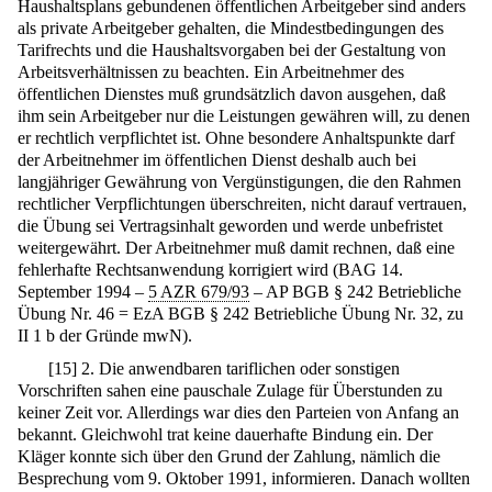
Haushaltsplans gebundenen öffentlichen Arbeitgeber sind anders
als private Arbeitgeber gehalten, die Mindestbedingungen des
Tarifrechts und die Haushaltsvorgaben bei der Gestaltung von
Arbeitsverhältnissen zu beachten. Ein Arbeitnehmer des
öffentlichen Dienstes muß grundsätzlich davon ausgehen, daß
ihm sein Arbeitgeber nur die Leistungen gewähren will, zu denen
er rechtlich verpflichtet ist. Ohne besondere Anhaltspunkte darf
der Arbeitnehmer im öffentlichen Dienst deshalb auch bei
langjähriger Gewährung von Vergünstigungen, die den Rahmen
rechtlicher Verpflichtungen überschreiten, nicht darauf vertrauen,
die Übung sei Vertragsinhalt geworden und werde unbefristet
weitergewährt. Der Arbeitnehmer muß damit rechnen, daß eine
fehlerhafte Rechtsanwendung korrigiert wird (BAG 14.
September 1994 –
5 AZR 679/93
– AP BGB § 242 Betriebliche
Übung Nr. 46 = EzA BGB § 242 Betriebliche Übung Nr. 32, zu
II 1 b der Gründe mwN).
[
15
]
2. Die anwendbaren tariflichen oder sonstigen
Vorschriften sahen eine pauschale Zulage für Überstunden zu
keiner Zeit vor. Allerdings war dies den Parteien von Anfang an
bekannt. Gleichwohl trat keine dauerhafte Bindung ein. Der
Kläger konnte sich über den Grund der Zahlung, nämlich die
Besprechung vom 9. Oktober 1991, informieren. Danach wollten