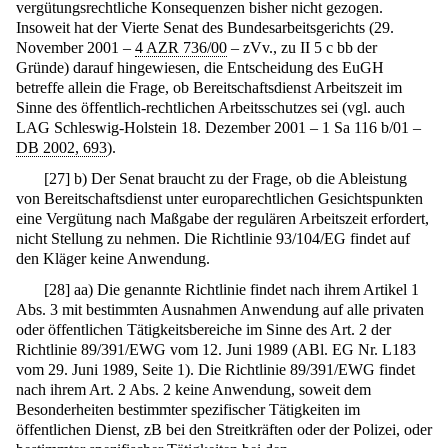
vergütungsrechtliche Konsequenzen bisher nicht gezogen.
Insoweit hat der Vierte Senat des Bundesarbeitsgerichts (29.
November 2001 –
4 AZR 736/00
– zVv., zu II 5 c bb der
Gründe) darauf hingewiesen, die Entscheidung des EuGH
betreffe allein die Frage, ob Bereitschaftsdienst Arbeitszeit im
Sinne des öffentlich-rechtlichen Arbeitsschutzes sei (vgl. auch
LAG Schleswig-Holstein 18. Dezember 2001 – 1 Sa 116 b/01 –
DB 2002, 693
).
[
27
]
b) Der Senat braucht zu der Frage, ob die Ableistung
von Bereitschaftsdienst unter europarechtlichen Gesichtspunkten
eine Vergütung nach Maßgabe der regulären Arbeitszeit erfordert,
nicht Stellung zu nehmen. Die Richtlinie 93/104/EG findet auf
den Kläger keine Anwendung.
[
28
]
aa) Die genannte Richtlinie findet nach ihrem Artikel 1
Abs. 3 mit bestimmten Ausnahmen Anwendung auf alle privaten
oder öffentlichen Tätigkeitsbereiche im Sinne des Art. 2 der
Richtlinie 89/391/EWG vom 12. Juni 1989 (ABl. EG Nr. L183
vom 29. Juni 1989, Seite 1). Die Richtlinie 89/391/EWG findet
nach ihrem Art. 2 Abs. 2 keine Anwendung, soweit dem
Besonderheiten bestimmter spezifischer Tätigkeiten im
öffentlichen Dienst, zB bei den Streitkräften oder der Polizei, oder