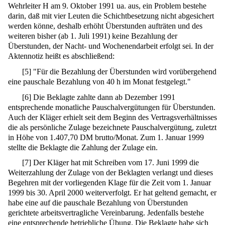
Wehrleiter H am 9. Oktober 1991 ua. aus, ein Problem bestehe
darin, daß mit vier Leuten die Schichtbesetzung nicht abgesichert
werden könne, deshalb erhöht Überstunden aufträten und des
weiteren bisher (ab 1. Juli 1991) keine Bezahlung der
Überstunden, der Nacht- und Wochenendarbeit erfolgt sei. In der
Aktennotiz heißt es abschließend:
[
5
]
"Für die Bezahlung der Überstunden wird vorübergehend
eine pauschale Bezahlung von 40 h im Monat festgelegt."
[
6
]
Die Beklagte zahlte dann ab Dezember 1991
entsprechende monatliche Pauschalvergütungen für Überstunden.
Auch der Kläger erhielt seit dem Beginn des Vertragsverhältnisses
die als persönliche Zulage bezeichnete Pauschalvergütung, zuletzt
in Höhe von 1.407,70 DM brutto/Monat. Zum 1. Januar 1999
stellte die Beklagte die Zahlung der Zulage ein.
[
7
]
Der Kläger hat mit Schreiben vom 17. Juni 1999 die
Weiterzahlung der Zulage von der Beklagten verlangt und dieses
Begehren mit der vorliegenden Klage für die Zeit vom 1. Januar
1999 bis 30. April 2000 weiterverfolgt. Er hat geltend gemacht, er
habe eine auf die pauschale Bezahlung von Überstunden
gerichtete arbeitsvertragliche Vereinbarung. Jedenfalls bestehe
eine entsprechende betriebliche Übung. Die Beklagte habe sich