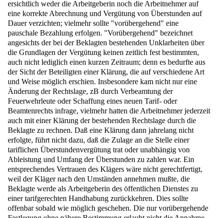
ersichtlich weder die Arbeitgeberin noch die Arbeitnehmer auf
eine korrekte Abrechnung und Vergütung von Überstunden auf
Dauer verzichten; vielmehr sollte "vorübergehend" eine
pauschale Bezahlung erfolgen. "Vorübergehend" bezeichnet
angesichts der bei der Beklagten bestehenden Unklarheiten über
die Grundlagen der Vergütung keinen zeitlich fest bestimmten,
auch nicht lediglich einen kurzen Zeitraum; denn es bedurfte aus
der Sicht der Beteiligten einer Klärung, die auf verschiedene Art
und Weise möglich erschien. Insbesondere kam nicht nur eine
Änderung der Rechtslage, zB durch Verbeamtung der
Feuerwehrleute oder Schaffung eines neuen Tarif- oder
Beamtenrechts infrage, vielmehr hatten die Arbeitnehmer jederzeit
auch mit einer Klärung der bestehenden Rechtslage durch die
Beklagte zu rechnen. Daß eine Klärung dann jahrelang nicht
erfolgte, führt nicht dazu, daß die Zulage an die Stelle einer
tariflichen Überstundenvergütung trat oder unabhängig von
Ableistung und Umfang der Überstunden zu zahlen war. Ein
entsprechendes Vertrauen des Klägers wäre nicht gerechtfertigt,
weil der Kläger nach den Umständen annehmen mußte, die
Beklagte werde als Arbeitgeberin des öffentlichen Dienstes zu
einer tarifgerechten Handhabung zurückkehren. Dies sollte
offenbar sobald wie möglich geschehen. Die nur vorübergehende
Festlegung ohne nähere Bestimmung erlaubt nicht die Annahme