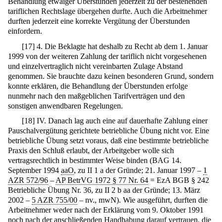
Behandlung etwaiger Überstunden jederzeit zu der bestehenden
tariflichen Rechtslage übergehen durfte. Auch die Arbeitnehmer
durften jederzeit eine korrekte Vergütung der Überstunden
einfordern.
[
17
]
4. Die Beklagte hat deshalb zu Recht ab dem 1. Januar
1999 von der weiteren Zahlung der tariflich nicht vorgesehenen
und einzelvertraglich nicht vereinbarten Zulage Abstand
genommen. Sie brauchte dazu keinen besonderen Grund, sondern
konnte erklären, die Behandlung der Überstunden erfolge
nunmehr nach den maßgeblichen Tarifverträgen und den
sonstigen anwendbaren Regelungen.
[
18
]
IV. Danach lag auch eine auf dauerhafte Zahlung einer
Pauschalvergütung gerichtete betriebliche Übung nicht vor. Eine
betriebliche Übung setzt voraus, daß eine bestimmte betriebliche
Praxis den Schluß erlaubt, der Arbeitgeber wolle sich
vertragsrechtlich in bestimmter Weise binden (BAG 14.
September 1994
aaO
, zu II 1 a der Gründe; 21. Januar 1997 –
1
AZR 572/96
–
AP BetrVG 1972 § 77 Nr. 64
= EzA BGB § 242
Betriebliche Übung Nr. 36, zu II 2 b aa der Gründe; 13. März
2002 –
5 AZR 755/00
– nv., mwN). Wie ausgeführt, durften die
Arbeitnehmer weder nach der Erklärung vom 9. Oktober 1991
noch nach der anschließenden Handhabung darauf vertrauen, die