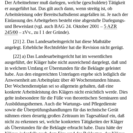
Der Arbeitnehmer muß darlegen, welche (geschuldete) Tätigkeit
er ausgeführt hat. Das gilt auch dann, wenn streitig ist, ob
Arbeitsleistung oder Bereitschaftsdienst angefallen ist. Je nach der
Einlassung des Arbeitgebers besteht eine abgestufte Darlegungs-
und Beweislast (vgl. auch BAG 24. Oktober 2001 –
5 AZR
245/00
– zVv., zu I 1 der Gründe).
[
21
]
2. Das Landesarbeitsgericht hat diese Maßstäbe
angelegt. Erhebliche Rechtsfehler hat die Revision nicht gerügt.
[
22
]
a) Das Landesarbeitsgericht hat im wesentlichen
ausgeführt, der Kläger habe nicht ausreichend dargelegt, daß und
in welchem Umfang er Überstunden für die Beklagte geleistet
habe. Aus den eingereichten Unterlagen ergebe sich lediglich die
Anwesenheit am Arbeitsplatz über 40 Wochenstunden hinaus.
Der Wochendienstplan sei so allgemein gehalten, daß eine
konkrete Arbeitsleistung des Klägers nicht ersichtlich werde. Dies
gelte insbesondere für die Fülle von theoretischen Seminaren und
Ausbildungsthemen. Auch die Wartungs- und Pflegedienste
sowie die Überprüfungshandlungen für das technische Gerät
nähmen einen derartig großen Zeitraum im Tagesablauf ein, daß
nicht zu erkennen sei, welche konkreten Tätigkeiten der Kläger
als Überstunden für die Beklagte erbracht habe. Dazu hätte der