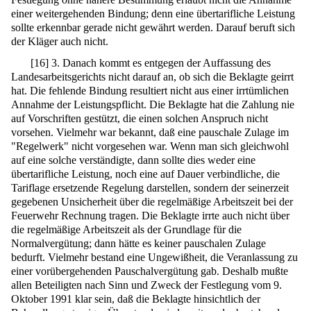
einer weitergehenden Bindung; denn eine übertarifliche Leistung
sollte erkennbar gerade nicht gewährt werden. Darauf beruft sich
der Kläger auch nicht.
[
16
]
3. Danach kommt es entgegen der Auffassung des
Landesarbeitsgerichts nicht darauf an, ob sich die Beklagte geirrt
hat. Die fehlende Bindung resultiert nicht aus einer irrtümlichen
Annahme der Leistungspflicht. Die Beklagte hat die Zahlung nie
auf Vorschriften gestützt, die einen solchen Anspruch nicht
vorsehen. Vielmehr war bekannt, daß eine pauschale Zulage im
"Regelwerk" nicht vorgesehen war. Wenn man sich gleichwohl
auf eine solche verständigte, dann sollte dies weder eine
übertarifliche Leistung, noch eine auf Dauer verbindliche, die
Tariflage ersetzende Regelung darstellen, sondern der seinerzeit
gegebenen Unsicherheit über die regelmäßige Arbeitszeit bei der
Feuerwehr Rechnung tragen. Die Beklagte irrte auch nicht über
die regelmäßige Arbeitszeit als der Grundlage für die
Normalvergütung; dann hätte es keiner pauschalen Zulage
bedurft. Vielmehr bestand eine Ungewißheit, die Veranlassung zu
einer vorübergehenden Pauschalvergütung gab. Deshalb mußte
allen Beteiligten nach Sinn und Zweck der Festlegung vom 9.
Oktober 1991 klar sein, daß die Beklagte hinsichtlich der