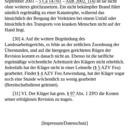
September 2001 –
5 Ca 147/01
–
AuR 2002, 114
) ist sie nicht
ohne weiteres gleichzusetzen. Ein nicht bekämpfter Brand führt
nämlich regelmäßig zu einer Katastrophe, während das
hinsichtlich der Bergung der Verletzten bei einem Unfall oder
hinsichtlich des Transports von kranken Menschen nicht auf der
Hand liegt.
[
30
]
4. Auf die weitere Begründung des
Landesarbeitsgerichts, es fehle an der zeitlichen Zuordnung der
Überstunden, und auf die hiergegen gerichteten Rügen der
Revision kommt es danach nicht an. Ebenso ist die tarifliche
regelmäßige wöchentliche Arbeitszeit des Klägers nicht erheblich.
Jedenfalls hat der Kläger nicht in einer Leitstelle (§
5
AZV Feu)
gearbeitet. Findet §
4
AZV Feu Anwendung, hat der Kläger sogar
noch eine Stunde wöchentlich zu wenig gearbeitet
(Bereitschaftsdienst geleistet).
[
31
]
VI. Der Kläger hat gem. §
97
Abs. 1 ZPO die Kosten
seiner erfolglosen Revision zu tragen.
[
Impressum/Datenschutz
]