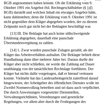
BGB angenommen haben könnte. Ob die Erklärung vom 9.
Oktober 1991 ein Angebot iSd. Rechtsgeschäftslehre (§
145
BGB) darstellt und welchen Inhalt ein etwaiges Angebot hätte,
kann dahinstehen; denn die Erklärung vom 9. Oktober 1991 ist
nicht gegenüber dem Kläger abgegeben worden, der zu diesem
Zeitpunkt noch gar nicht bei der Beklagten beschäftigt war.
[
13
]
III. Die Beklagte hat auch keine stillschweigende
Erklärung abgegeben, dauerhaft eine pauschale
Überstundenvergütung zu zahlen.
[
14
]
1. Zwar wurden pauschale Zulagen gezahlt, als der
Kläger das Arbeitsverhältnis aufnahm. Die Beklagte behielt diese
Handhabung dann über mehrere Jahre bei. Daraus durfte der
Kläger aber nicht schließen, sie werde die Zahlung auf Dauer
unabhängig von der tatsächlichen Rechtslage fortführen. Der
Kläger hat nichts dafür vorgetragen, daß er hierauf vertrauen
konnte. Vielmehr hat das Landesarbeitsgericht zutreffend darauf
hingewiesen, der Arbeitgeber des öffentlichen Dienstes wolle im
Zweifel Normenvollzug betreiben und sei dazu auch verpflichtet.
Die durch Anweisungen vorgesetzter Dienststellen,
Verwaltungsrichtlinien, Verordnungen und gesetzliche
Regelungen, vor allem aber durch die Festlegungen des