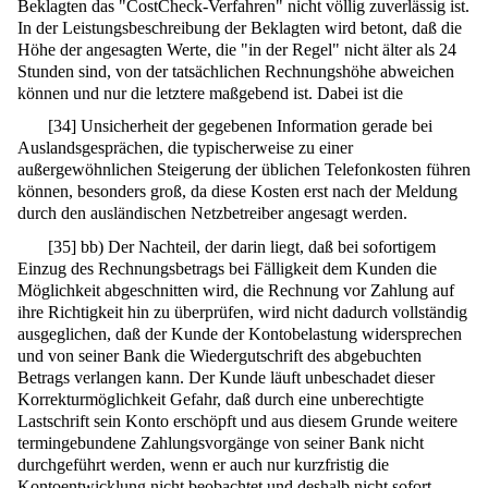
Beklagten das "CostCheck-Verfahren" nicht völlig zuverlässig ist.
In der Leistungsbeschreibung der Beklagten wird betont, daß die
Höhe der angesagten Werte, die "in der Regel" nicht älter als 24
Stunden sind, von der tatsächlichen Rechnungshöhe abweichen
können und nur die letztere maßgebend ist. Dabei ist die
[
34
]
Unsicherheit der gegebenen Information gerade bei
Auslandsgesprächen, die typischerweise zu einer
außergewöhnlichen Steigerung der üblichen Telefonkosten führen
können, besonders groß, da diese Kosten erst nach der Meldung
durch den ausländischen Netzbetreiber angesagt werden.
[
35
]
bb) Der Nachteil, der darin liegt, daß bei sofortigem
Einzug des Rechnungsbetrags bei Fälligkeit dem Kunden die
Möglichkeit abgeschnitten wird, die Rechnung vor Zahlung auf
ihre Richtigkeit hin zu überprüfen, wird nicht dadurch vollständig
ausgeglichen, daß der Kunde der Kontobelastung widersprechen
und von seiner Bank die Wiedergutschrift des abgebuchten
Betrags verlangen kann. Der Kunde läuft unbeschadet dieser
Korrekturmöglichkeit Gefahr, daß durch eine unberechtigte
Lastschrift sein Konto erschöpft und aus diesem Grunde weitere
termingebundene Zahlungsvorgänge von seiner Bank nicht
durchgeführt werden, wenn er auch nur kurzfristig die
Kontoentwicklung nicht beobachtet und deshalb nicht sofort