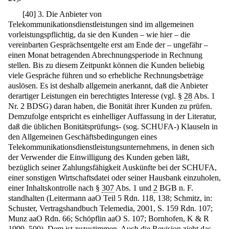
[
40
]
3. Die Anbieter von
Telekommunikationsdienstleistungen sind im allgemeinen
vorleistungspflichtig, da sie den Kunden – wie hier – die
vereinbarten Gesprächsentgelte erst am Ende der – ungefähr –
einen Monat betragenden Abrechnungsperiode in Rechnung
stellen. Bis zu diesem Zeitpunkt können die Kunden beliebig
viele Gespräche führen und so erhebliche Rechnungsbeträge
auslösen. Es ist deshalb allgemein anerkannt, daß die Anbieter
derartiger Leistungen ein berechtigtes Interesse (vgl. §
28
Abs. 1
Nr. 2 BDSG) daran haben, die Bonität ihrer Kunden zu prüfen.
Demzufolge entspricht es einhelliger Auffassung in der Literatur,
daß die üblichen Bonitätsprüfungs- (sog. SCHUFA-) Klauseln in
den Allgemeinen Geschäftsbedingungen eines
Telekommunikationsdienstleistungsunternehmens, in denen sich
der Verwender die Einwilligung des Kunden geben läßt,
bezüglich seiner Zahlungsfähigkeit Auskünfte bei der SCHUFA,
einer sonstigen Wirtschaftsdatei oder seiner Hausbank einzuholen,
einer Inhaltskontrolle nach §
307
Abs. 1 und
2
BGB n. F.
standhalten (Leitermann aaO Teil 5 Rdn. 118, 138; Schmitz, in:
Schuster, Vertragshandbuch Telemedia, 2001, S. 159 Rdn. 107;
Munz aaO Rdn. 66; Schöpflin aaO S. 107; Bornhofen, K & R
1999, 500). Dem ist zuzustimmen. Auch die Revision zieht das