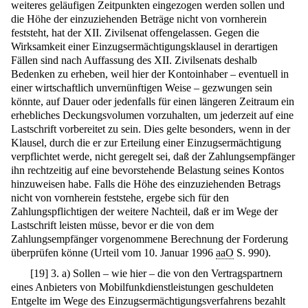
weiteres geläufigen Zeitpunkten eingezogen werden sollen und
die Höhe der einzuziehenden Beträge nicht von vornherein
feststeht, hat der XII. Zivilsenat offengelassen. Gegen die
Wirksamkeit einer Einzugsermächtigungsklausel in derartigen
Fällen sind nach Auffassung des XII. Zivilsenats deshalb
Bedenken zu erheben, weil hier der Kontoinhaber – eventuell in
einer wirtschaftlich unvernünftigen Weise – gezwungen sein
könnte, auf Dauer oder jedenfalls für einen längeren Zeitraum ein
erhebliches Deckungsvolumen vorzuhalten, um jederzeit auf eine
Lastschrift vorbereitet zu sein. Dies gelte besonders, wenn in der
Klausel, durch die er zur Erteilung einer Einzugsermächtigung
verpflichtet werde, nicht geregelt sei, daß der Zahlungsempfänger
ihn rechtzeitig auf eine bevorstehende Belastung seines Kontos
hinzuweisen habe. Falls die Höhe des einzuziehenden Betrags
nicht von vornherein feststehe, ergebe sich für den
Zahlungspflichtigen der weitere Nachteil, daß er im Wege der
Lastschrift leisten müsse, bevor er die von dem
Zahlungsempfänger vorgenommene Berechnung der Forderung
überprüfen könne (Urteil vom 10. Januar 1996
aaO
S. 990).
[
19
]
3. a) Sollen – wie hier – die von den Vertragspartnern
eines Anbieters von Mobilfunkdienstleistungen geschuldeten
Entgelte im Wege des Einzugsermächtigungsverfahrens bezahlt