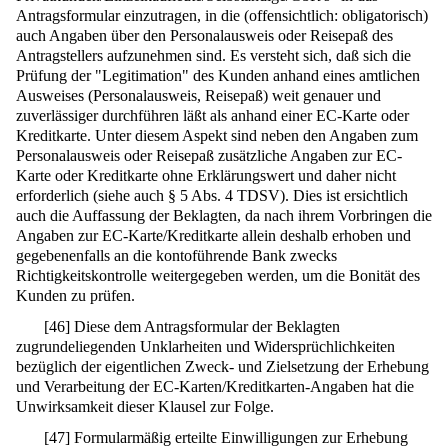
Antragsformular einzutragen, in die (offensichtlich: obligatorisch)
auch Angaben über den Personalausweis oder Reisepaß des
Antragstellers aufzunehmen sind. Es versteht sich, daß sich die
Prüfung der "Legitimation" des Kunden anhand eines amtlichen
Ausweises (Personalausweis, Reisepaß) weit genauer und
zuverlässiger durchführen läßt als anhand einer EC-Karte oder
Kreditkarte. Unter diesem Aspekt sind neben den Angaben zum
Personalausweis oder Reisepaß zusätzliche Angaben zur EC-
Karte oder Kreditkarte ohne Erklärungswert und daher nicht
erforderlich (siehe auch § 5 Abs. 4 TDSV). Dies ist ersichtlich
auch die Auffassung der Beklagten, da nach ihrem Vorbringen die
Angaben zur EC-Karte/Kreditkarte allein deshalb erhoben und
gegebenenfalls an die kontoführende Bank zwecks
Richtigkeitskontrolle weitergegeben werden, um die Bonität des
Kunden zu prüfen.
[
46
]
Diese dem Antragsformular der Beklagten
zugrundeliegenden Unklarheiten und Widersprüchlichkeiten
bezüglich der eigentlichen Zweck- und Zielsetzung der Erhebung
und Verarbeitung der EC-Karten/Kreditkarten-Angaben hat die
Unwirksamkeit dieser Klausel zur Folge.
[
47
]
Formularmäßig erteilte Einwilligungen zur Erhebung