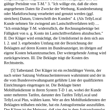
gültige Preisliste von T-M." 3. "Ich willige ein, daß die oben
angegebenen Daten für Zwecke der Werbung, Kundenberatung
oder Marktforschung verarbeitet und genutzt werden (ggf.
streichen) Datum, Unterschrift des Kunden" 4. (Als TellyLocal
Kunde nehmen Sie zwingend am Lastschriftverfahren teil) …
"Ich ermächtige T-M. widerruflich, die Rechnungsbeträge bei
Fälligkeit von u. g. Konto im Lastschriftverfahren abzubuchen."
II. Der Kläger wird ermächtigt, die Urteilsformel in dem sich aus
I. 2. und 3. ergebenden Umfang mit der Bezeichnung der
Beklagten auf deren Kosten im Bundesanzeiger, im übrigen auf
eigene Kosten bekanntzumachen. Der weitergehende Antrag wird
zurückgewiesen. III. Die Beklagte trägt die Kosten des
Rechtsstreits.
[
5
]
Tatbestand: Der Kläger ist ein rechtsfähiger Verein, der
nach seiner Satzung Verbraucherinteressen wahrnimmt und der in
die vom Bundesverwaltungsamt geführte Liste der qualifizierten
Einrichtungen eingetragen ist. Die Beklagte bietet
Mobilfunkdienste in ihrem System T-D 1 an, wobei der Kunde
unter mehreren Tarifen, darunter den Tarifen TellyLocal und
TellyLocal Plus, wählen kann. Wer an den Mobilfunkdiensten der
Beklagten teilhaben möchte, hat ein Antragsformular auszufüllen.
Der Kläger ist der Meinung, daß vier der in dem Antragsformular