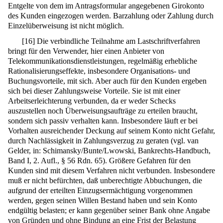
Entgelte von dem im Antragsformular angegebenen Girokonto
des Kunden eingezogen werden. Barzahlung oder Zahlung durch
Einzelüberweisung ist nicht möglich.
[
16
]
Die verbindliche Teilnahme am Lastschriftverfahren
bringt für den Verwender, hier einen Anbieter von
Telekommunikationsdienstleistungen, regelmäßig erhebliche
Rationalisierungseffekte, insbesondere Organisations- und
Buchungsvorteile, mit sich. Aber auch für den Kunden ergeben
sich bei dieser Zahlungsweise Vorteile. Sie ist mit einer
Arbeitserleichterung verbunden, da er weder Schecks
auszustellen noch Überweisungsaufträge zu erteilen braucht,
sondern sich passiv verhalten kann. Insbesondere läuft er bei
Vorhalten ausreichender Deckung auf seinem Konto nicht Gefahr,
durch Nachlässigkeit in Zahlungsverzug zu geraten (vgl. van
Gelder, in: Schimansky/Bunte/Lwowski, Bankrechts-Handbuch,
Band I, 2. Aufl., § 56 Rdn. 65). Größere Gefahren für den
Kunden sind mit diesem Verfahren nicht verbunden. Insbesondere
muß er nicht befürchten, daß unberechtigte Abbuchungen, die
aufgrund der erteilten Einzugsermächtigung vorgenommen
werden, gegen seinen Willen Bestand haben und sein Konto
endgültig belasten; er kann gegenüber seiner Bank ohne Angabe
von Gründen und ohne Bindung an eine Frist der Belastung