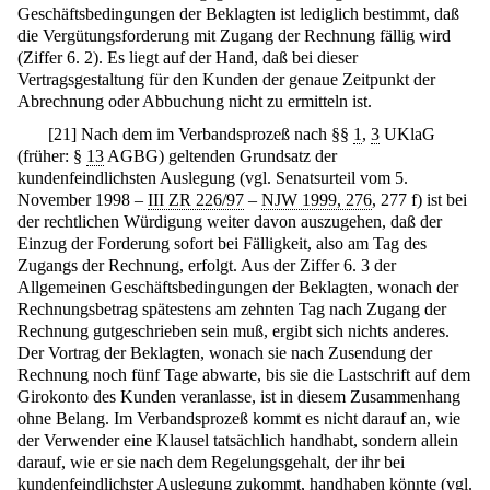
Geschäftsbedingungen der Beklagten ist lediglich bestimmt, daß
die Vergütungsforderung mit Zugang der Rechnung fällig wird
(Ziffer 6. 2). Es liegt auf der Hand, daß bei dieser
Vertragsgestaltung für den Kunden der genaue Zeitpunkt der
Abrechnung oder Abbuchung nicht zu ermitteln ist.
[
21
]
Nach dem im Verbandsprozeß nach §§
1
,
3
UKlaG
(früher: §
13
AGBG) geltenden Grundsatz der
kundenfeindlichsten Auslegung (vgl. Senatsurteil vom 5.
November 1998 –
III ZR 226/97
–
NJW 1999, 276
, 277 f) ist bei
der rechtlichen Würdigung weiter davon auszugehen, daß der
Einzug der Forderung sofort bei Fälligkeit, also am Tag des
Zugangs der Rechnung, erfolgt. Aus der Ziffer 6. 3 der
Allgemeinen Geschäftsbedingungen der Beklagten, wonach der
Rechnungsbetrag spätestens am zehnten Tag nach Zugang der
Rechnung gutgeschrieben sein muß, ergibt sich nichts anderes.
Der Vortrag der Beklagten, wonach sie nach Zusendung der
Rechnung noch fünf Tage abwarte, bis sie die Lastschrift auf dem
Girokonto des Kunden veranlasse, ist in diesem Zusammenhang
ohne Belang. Im Verbandsprozeß kommt es nicht darauf an, wie
der Verwender eine Klausel tatsächlich handhabt, sondern allein
darauf, wie er sie nach dem Regelungsgehalt, der ihr bei
kundenfeindlichster Auslegung zukommt, handhaben könnte (vgl.