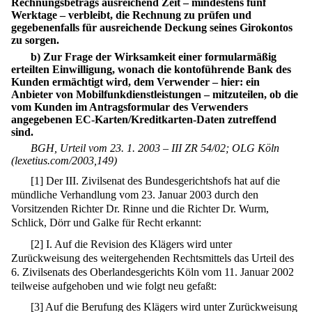
Rechnungsbetrags ausreichend Zeit – mindestens fünf
Werktage – verbleibt, die Rechnung zu prüfen und
gegebenenfalls für ausreichende Deckung seines Girokontos
zu sorgen.
b) Zur Frage der Wirksamkeit einer formularmäßig
erteilten Einwilligung, wonach die kontoführende Bank des
Kunden ermächtigt wird, dem Verwender – hier: ein
Anbieter von Mobilfunkdienstleistungen – mitzuteilen, ob die
vom Kunden im Antragsformular des Verwenders
angegebenen EC-Karten/Kreditkarten-Daten zutreffend
sind.
BGH, Urteil vom 23. 1. 2003 – III ZR 54/02; OLG Köln
(lexetius.com/2003,149)
[
1
]
Der III. Zivilsenat des Bundesgerichtshofs hat auf die
mündliche Verhandlung vom 23. Januar 2003 durch den
Vorsitzenden Richter Dr. Rinne und die Richter Dr. Wurm,
Schlick, Dörr und Galke für Recht erkannt:
[
2
]
I. Auf die Revision des Klägers wird unter
Zurückweisung des weitergehenden Rechtsmittels das Urteil des
6. Zivilsenats des Oberlandesgerichts Köln vom 11. Januar 2002
teilweise aufgehoben und wie folgt neu gefaßt:
[
3
]
Auf die Berufung des Klägers wird unter Zurückweisung