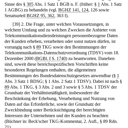
Sinne des §
305
Abs. 1 Satz 1 BGB n. F. (früher: §
1
Abs. 1 Satz
1 AGBG) zu behandeln (vgl.
BGHZ 141, 124
, 126 sowie
Senatsurteil
BGHZ 95, 362
, 363 f).
[
39
]
2. Die Frage, unter welchen Voraussetzungen, in
welchem Umfang und zu welchen Zwecken die Anbieter von
Telekommunikationsdienstleistungen personenbezogene Daten
der Kunden erheben, verarbeiten oder sonst nutzen dürfen, ist
vorrangig nach §
89
TKG sowie den Bestimmungen der
Telekommunikations-Datenschutzverordnung (TDSV) vom 18.
Dezember 2000 (
BGBl. I S. 1740
) zu beantworten. Daneben
sind, soweit diese bereichsspezifischen Vorschriften keine
besonderen Regelungen enthalten, die allgemeinen
Bestimmungen des Bundesdatenschutzgesetzes anwendbar (§
1
Abs. 3 Satz 1 BDSG; § 1 Abs. 2 Satz 1 TDSV). Dabei ist nach §
89
Abs. 1 TKG, § 3 Abs. 2 und 3 sowie § 5 Abs. 1 TDSV der
Grundsatz der Verhältnismäßigkeit, insbesondere die
Beschränkung der Erhebung, Verarbeitung und Nutzung von
Daten auf das Erforderliche, sowie der Grundsatz der
Zweckbindung unter Berücksichtigung der berechtigten
Interessen der Unternehmen und der Kunden zu beachten
(Büchner in: Beck'scher TKG-Kommentar, 2. Aufl., § 89 Rdn.
21).