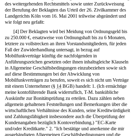
des weitergehenden Rechtsmittels sowie unter Zurückweisung
der Berufung der Beklagten das Urteil der 26. Zivilkammer des
Landgerichts Köln vom 16. Mai 2001 teilweise abgeändert und
wie folgt neu gefaßt:
[
4
]
Der Beklagten wird bei Meidung von Ordnungsgeld bis
zu 250.000 €, ersatzweise von Ordnungshaft bis zu 6 Monaten,
letztere zu vollstrecken an ihren Vorstandsmitgliedern, für jeden
Fall der Zuwiderhandlung untersagt, in bezug auf
Mobilfunkverträge künftig die nachfolgenden in
Anführungszeichen gesetzten oder ihnen inhaltsgleiche Klauseln
in Allgemeine Geschäftsbedingungen einzubeziehen sowie sich
auf diese Bestimmungen bei der Abwicklung von
Mobilfunkverträgen zu berufen, soweit es sich nicht um Verträge
mit einem Unternehmer (§
14
BGB) handelt: 1. (Ich ermächtige
meine kontoführende Bank widerruflich, T-M. bankübliche
Auskünfte zur Bonitätsprüfung zu erteilen. Dazu zählen neben
allgemein gehaltenen Feststellungen und Bemerkungen über die
wirtschaftlichen Verhältnisse des Kunden, seine Kreditwürdigkeit
und Zahlungsfähigkeit insbesondere auch die Überprüfung der
Kundenangaben bezüglich Kontoverbindung,) "EC-Karte
und/oder Kreditkarte." 2. "Ich bestätige und anerkenne die mir
ausgehändigten Allgemeinen Geschäftsbedingungen und die