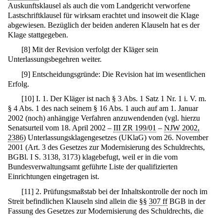
Auskunftsklausel als auch die vom Landgericht verworfene
Lastschriftklausel für wirksam erachtet und insoweit die Klage
abgewiesen. Bezüglich der beiden anderen Klauseln hat es der
Klage stattgegeben.
[
8
]
Mit der Revision verfolgt der Kläger sein
Unterlassungsbegehren weiter.
[
9
]
Entscheidungsgründe: Die Revision hat im wesentlichen
Erfolg.
[
10
]
I. 1. Der Kläger ist nach § 3 Abs. 1 Satz 1 Nr. 1 i. V. m.
§ 4 Abs. 1 des nach seinem § 16 Abs. 1 auch auf am 1. Januar
2002 (noch) anhängige Verfahren anzuwendenden (vgl. hierzu
Senatsurteil vom 18. April 2002 –
III ZR 199/01
–
NJW 2002,
2386
) Unterlassungsklagengesetzes (UKlaG) vom 26. November
2001 (Art. 3 des Gesetzes zur Modernisierung des Schuldrechts,
BGBl. I S. 3138, 3173) klagebefugt, weil er in die vom
Bundesverwaltungsamt geführte Liste der qualifizierten
Einrichtungen eingetragen ist.
[
11
]
2. Prüfungsmaßstab bei der Inhaltskontrolle der noch im
Streit befindlichen Klauseln sind allein die §§
307 ff
BGB in der
Fassung des Gesetzes zur Modernisierung des Schuldrechts, die