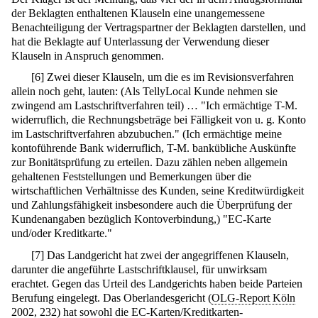
der Beklagten enthaltenen Klauseln eine unangemessene
Benachteiligung der Vertragspartner der Beklagten darstellen, und
hat die Beklagte auf Unterlassung der Verwendung dieser
Klauseln in Anspruch genommen.
[
6
]
Zwei dieser Klauseln, um die es im Revisionsverfahren
allein noch geht, lauten: (Als TellyLocal Kunde nehmen sie
zwingend am Lastschriftverfahren teil) … "Ich ermächtige T-M.
widerruflich, die Rechnungsbeträge bei Fälligkeit von u. g. Konto
im Lastschriftverfahren abzubuchen." (Ich ermächtige meine
kontoführende Bank widerruflich, T-M. bankübliche Auskünfte
zur Bonitätsprüfung zu erteilen. Dazu zählen neben allgemein
gehaltenen Feststellungen und Bemerkungen über die
wirtschaftlichen Verhältnisse des Kunden, seine Kreditwürdigkeit
und Zahlungsfähigkeit insbesondere auch die Überprüfung der
Kundenangaben bezüglich Kontoverbindung,) "EC-Karte
und/oder Kreditkarte."
[
7
]
Das Landgericht hat zwei der angegriffenen Klauseln,
darunter die angeführte Lastschriftklausel, für unwirksam
erachtet. Gegen das Urteil des Landgerichts haben beide Parteien
Berufung eingelegt. Das Oberlandesgericht (
OLG-Report Köln
2002, 232
) hat sowohl die EC-Karten/Kreditkarten-