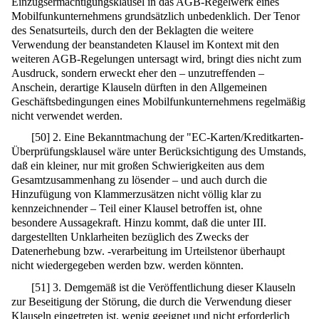
Einzugsermächtigungsklausel in das AGB-Regelwerk eines
Mobilfunkunternehmens grundsätzlich unbedenklich. Der Tenor
des Senatsurteils, durch den der Beklagten die weitere
Verwendung der beanstandeten Klausel im Kontext mit den
weiteren AGB-Regelungen untersagt wird, bringt dies nicht zum
Ausdruck, sondern erweckt eher den – unzutreffenden –
Anschein, derartige Klauseln dürften in den Allgemeinen
Geschäftsbedingungen eines Mobilfunkunternehmens regelmäßig
nicht verwendet werden.
[
50
]
2. Eine Bekanntmachung der "EC-Karten/Kreditkarten-
Überprüfungsklausel wäre unter Berücksichtigung des Umstands,
daß ein kleiner, nur mit großen Schwierigkeiten aus dem
Gesamtzusammenhang zu lösender – und auch durch die
Hinzufügung von Klammerzusätzen nicht völlig klar zu
kennzeichnender – Teil einer Klausel betroffen ist, ohne
besondere Aussagekraft. Hinzu kommt, daß die unter III.
dargestellten Unklarheiten bezüglich des Zwecks der
Datenerhebung bzw. -verarbeitung im Urteilstenor überhaupt
nicht wiedergegeben werden bzw. werden könnten.
[
51
]
3. Demgemäß ist die Veröffentlichung dieser Klauseln
zur Beseitigung der Störung, die durch die Verwendung dieser
Klauseln eingetreten ist, wenig geeignet und nicht erforderlich