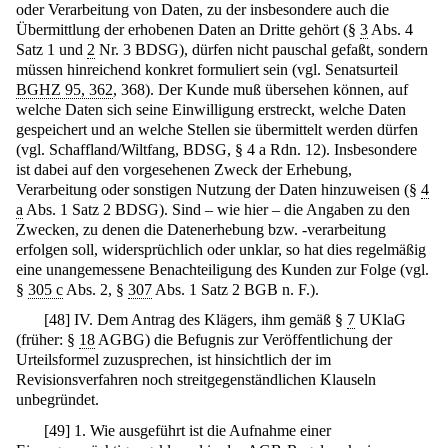
oder Verarbeitung von Daten, zu der insbesondere auch die
Übermittlung der erhobenen Daten an Dritte gehört (§
3
Abs. 4
Satz 1 und
2
Nr. 3 BDSG), dürfen nicht pauschal gefaßt, sondern
müssen hinreichend konkret formuliert sein (vgl. Senatsurteil
BGHZ 95, 362
, 368). Der Kunde muß übersehen können, auf
welche Daten sich seine Einwilligung erstreckt, welche Daten
gespeichert und an welche Stellen sie übermittelt werden dürfen
(vgl. Schaffland/Wiltfang, BDSG, § 4 a Rdn. 12). Insbesondere
ist dabei auf den vorgesehenen Zweck der Erhebung,
Verarbeitung oder sonstigen Nutzung der Daten hinzuweisen (§
4
a
Abs. 1 Satz 2 BDSG). Sind – wie hier – die Angaben zu den
Zwecken, zu denen die Datenerhebung bzw. -verarbeitung
erfolgen soll, widersprüchlich oder unklar, so hat dies regelmäßig
eine unangemessene Benachteiligung des Kunden zur Folge (vgl.
§
305 c
Abs. 2, §
307
Abs. 1 Satz 2 BGB n. F.).
[
48
]
IV. Dem Antrag des Klägers, ihm gemäß §
7
UKlaG
(früher: §
18
AGBG) die Befugnis zur Veröffentlichung der
Urteilsformel zuzusprechen, ist hinsichtlich der im
Revisionsverfahren noch streitgegenständlichen Klauseln
unbegründet.
[
49
]
1. Wie ausgeführt ist die Aufnahme einer