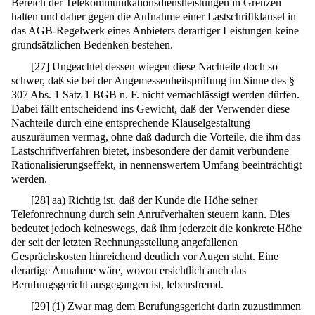
Bereich der Telekommunikationsdienstleistungen in Grenzen
halten und daher gegen die Aufnahme einer Lastschriftklausel in
das AGB-Regelwerk eines Anbieters derartiger Leistungen keine
grundsätzlichen Bedenken bestehen.
[
27
]
Ungeachtet dessen wiegen diese Nachteile doch so
schwer, daß sie bei der Angemessenheitsprüfung im Sinne des §
307
Abs. 1 Satz 1 BGB n. F. nicht vernachlässigt werden dürfen.
Dabei fällt entscheidend ins Gewicht, daß der Verwender diese
Nachteile durch eine entsprechende Klauselgestaltung
auszuräumen vermag, ohne daß dadurch die Vorteile, die ihm das
Lastschriftverfahren bietet, insbesondere der damit verbundene
Rationalisierungseffekt, in nennenswertem Umfang beeinträchtigt
werden.
[
28
]
aa) Richtig ist, daß der Kunde die Höhe seiner
Telefonrechnung durch sein Anrufverhalten steuern kann. Dies
bedeutet jedoch keineswegs, daß ihm jederzeit die konkrete Höhe
der seit der letzten Rechnungsstellung angefallenen
Gesprächskosten hinreichend deutlich vor Augen steht. Eine
derartige Annahme wäre, wovon ersichtlich auch das
Berufungsgericht ausgegangen ist, lebensfremd.
[
29
]
(1) Zwar mag dem Berufungsgericht darin zuzustimmen