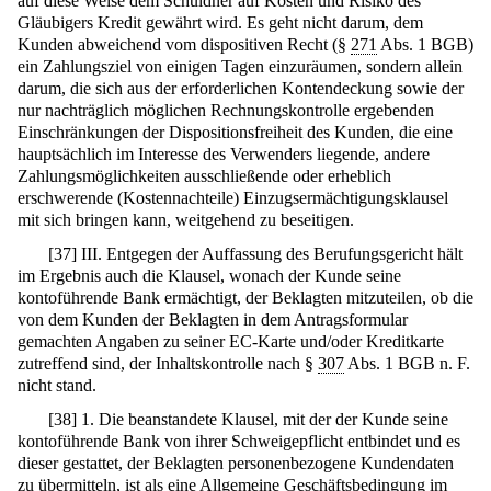
auf diese Weise dem Schuldner auf Kosten und Risiko des
Gläubigers Kredit gewährt wird. Es geht nicht darum, dem
Kunden abweichend vom dispositiven Recht (§
271
Abs. 1 BGB)
ein Zahlungsziel von einigen Tagen einzuräumen, sondern allein
darum, die sich aus der erforderlichen Kontendeckung sowie der
nur nachträglich möglichen Rechnungskontrolle ergebenden
Einschränkungen der Dispositionsfreiheit des Kunden, die eine
hauptsächlich im Interesse des Verwenders liegende, andere
Zahlungsmöglichkeiten ausschließende oder erheblich
erschwerende (Kostennachteile) Einzugsermächtigungsklausel
mit sich bringen kann, weitgehend zu beseitigen.
[
37
]
III. Entgegen der Auffassung des Berufungsgericht hält
im Ergebnis auch die Klausel, wonach der Kunde seine
kontoführende Bank ermächtigt, der Beklagten mitzuteilen, ob die
von dem Kunden der Beklagten in dem Antragsformular
gemachten Angaben zu seiner EC-Karte und/oder Kreditkarte
zutreffend sind, der Inhaltskontrolle nach §
307
Abs. 1 BGB n. F.
nicht stand.
[
38
]
1. Die beanstandete Klausel, mit der der Kunde seine
kontoführende Bank von ihrer Schweigepflicht entbindet und es
dieser gestattet, der Beklagten personenbezogene Kundendaten
zu übermitteln, ist als eine Allgemeine Geschäftsbedingung im