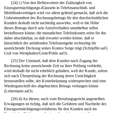
[
24
]
c) Von den Befürwortern der Zulässigkeit von
Einzugsermächtigungs-Klauseln in Telefonanschluß- und
Mobilfunkverträgen wird vor allem geltend gemacht, daß sich die
Unbestimmtheit des Rechnungsbetrags für den durchschnittlichen
Kunden deshalb nicht nachteilig auswirke, weil er die Höhe
dieses Betrags durch sein Anrufverhalten unmittelbar selbst
beeinflussen könne; die monatlichen Telefonkosten seien für ihn
daher abschätzbar, so daß erwartet werden könne, daß er
hinsichtlich der anfallenden Telefonentgelte rechtzeitig für
ausreichende Deckung seines Kontos Sorge trägt (Schöpflin aaO,
Graf von Westphalen/Grote/Pohle aaO).
[
25
]
Der Umstand, daß dem Kunden nach Zugang der
Rechnung keine ausreichende Zeit zu ihrer Prüfung verbleibt,
wird deshalb für nicht erheblich gehalten, weil der Kunde, sofern
sich nach Überprüfung der Rechnung deren Unrichtigkeit
herausstellen sollte, der Kontobelastung widersprechen und eine
Wiedergutschrift des abgebuchten Betrags verlangen könne
(Leitermann aaO).
[
26
]
d) An diesen, auch vom Berufungsgericht angestellten
Erwägungen ist richtig, daß sich die Gefahren und Nachteile des
Einzugsermächtigungsverfahrens für den Kunden auch im