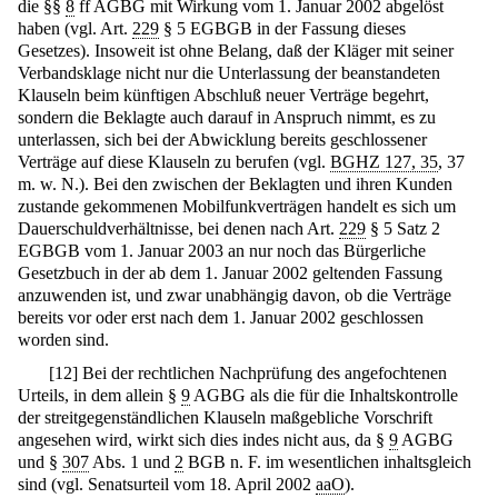
die §§
8
ff AGBG mit Wirkung vom 1. Januar 2002 abgelöst
haben (vgl. Art.
229
§ 5 EGBGB in der Fassung dieses
Gesetzes). Insoweit ist ohne Belang, daß der Kläger mit seiner
Verbandsklage nicht nur die Unterlassung der beanstandeten
Klauseln beim künftigen Abschluß neuer Verträge begehrt,
sondern die Beklagte auch darauf in Anspruch nimmt, es zu
unterlassen, sich bei der Abwicklung bereits geschlossener
Verträge auf diese Klauseln zu berufen (vgl.
BGHZ 127, 35
, 37
m. w. N.). Bei den zwischen der Beklagten und ihren Kunden
zustande gekommenen Mobilfunkverträgen handelt es sich um
Dauerschuldverhältnisse, bei denen nach Art.
229
§ 5 Satz 2
EGBGB vom 1. Januar 2003 an nur noch das Bürgerliche
Gesetzbuch in der ab dem 1. Januar 2002 geltenden Fassung
anzuwenden ist, und zwar unabhängig davon, ob die Verträge
bereits vor oder erst nach dem 1. Januar 2002 geschlossen
worden sind.
[
12
]
Bei der rechtlichen Nachprüfung des angefochtenen
Urteils, in dem allein §
9
AGBG als die für die Inhaltskontrolle
der streitgegenständlichen Klauseln maßgebliche Vorschrift
angesehen wird, wirkt sich dies indes nicht aus, da §
9
AGBG
und §
307
Abs. 1 und
2
BGB n. F. im wesentlichen inhaltsgleich
sind (vgl. Senatsurteil vom 18. April 2002
aaO
).