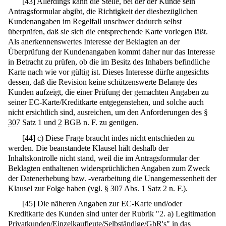
[
43
]
Allerdings kann die Stelle, bei der der Kunde sein
Antragsformular abgibt, die Richtigkeit der diesbezüglichen
Kundenangaben im Regelfall unschwer dadurch selbst
überprüfen, daß sie sich die entsprechende Karte vorlegen läßt.
Als anerkennenswertes Interesse der Beklagten an der
Überprüfung der Kundenangaben kommt daher nur das Interesse
in Betracht zu prüfen, ob die im Besitz des Inhabers befindliche
Karte nach wie vor gültig ist. Dieses Interesse dürfte angesichts
dessen, daß die Revision keine schützenswerte Belange des
Kunden aufzeigt, die einer Prüfung der gemachten Angaben zu
seiner EC-Karte/Kreditkarte entgegenstehen, und solche auch
nicht ersichtlich sind, ausreichen, um den Anforderungen des §
307
Satz 1 und
2
BGB n. F. zu genügen.
[
44
]
c) Diese Frage braucht indes nicht entschieden zu
werden. Die beanstandete Klausel hält deshalb der
Inhaltskontrolle nicht stand, weil die im Antragsformular der
Beklagten enthaltenen widersprüchlichen Angaben zum Zweck
der Datenerhebung bzw. -verarbeitung die Unangemessenheit der
Klausel zur Folge haben (vgl. § 307 Abs. 1 Satz 2 n. F.).
[
45
]
Die näheren Angaben zur EC-Karte und/oder
Kreditkarte des Kunden sind unter der Rubrik "2. a) Legitimation
Privatkunden/Einzelkaufleute/Selbständige/GbR's" in das