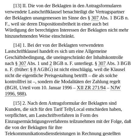
[
13
]
II. Die von der Beklagten in den Antragsformularen
verwendete Lastschriftklausel benachteiligt die Vertragspartner
der Beklagten unangemessen im Sinne des §
307
Abs. 1 BGB n.
F., weil sie deren Dispositionsfreiheit in einer auch bei
Würdigung der berechtigten Interessen der Beklagten nicht mehr
hinzunehmenden Weise einschränkt.
[
14
]
1. Bei der von der Beklagten verwendeten
Lastschriftklausel handelt es sich um eine Allgemeine
Geschäftsbedingung, die uneingeschränkt der Inhaltskontrolle
nach §
307
Abs. 1 und
2
BGB n. F. unterliegt. §
307
Abs. 3 BGB
n. F. (früher: §
8
AGBG) ist nicht einschlägig, weil die Klausel
nicht die eigentliche Preisgestaltung betrifft – die als solche
kontrollfrei ist –, sondern die Modalitäten der Zahlung regelt
(BGH, Urteil vom 10. Januar 1996 –
XII ZR 271/94
–
NJW
1996, 988
).
[
15
]
2. Nach dem Antragsformular der Beklagten sind
Kunden, die sich für den Tarif TellyLocal entschieden haben,
verpflichtet, am Lastschriftverfahren in Form des
Einzugsermächtigungsverfahrens teilzunehmen mit der Folge, daß
die von der Beklagten für ihre
Telekommunikationsdienstleistungen in Rechnung gestellten