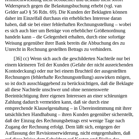
Widerspruch gegen die Belastungsbuchung erhebt (vgl. van
Gelder aaO § 56 Rdn. 69). Die Kunden der Beklagten können
daher im Einzelfall durchaus ein erhebliches Interesse daran
haben, daß sie bei einer fehlerhaften Rechnungsstellung – wobei
es sich auch hier um Beträge von erheblicher Größenordnung
handeln kann – die Gelegenheit erhalten, durch eine sofortige
Weisung gegenüber ihrer Bank bereits die Abbuchung des zu
Unrecht in Rechnung gestellten Betrags zu verhindern.
[
36
]
cc) Wenn sich auch die geschilderten Nachteile nur bei
einem kleineren Teil der Kunden (Gefahr der nicht ausreichenden
Kontodeckung) oder nur bei einem Bruchteil der ausgestellten
Rechnungen (fehlerhafte Rechnungsstellung) auswirken mögen,
so ist doch ausschlaggebend zu berücksichtigen, daß die Beklagte
all diese Nachteile unschwer und ohne nennenswerte
Beeinträchtigung ihrer eigenen Interessen an einer schleunigen
Zahlung dadurch vermeiden kann, daß sie durch eine
entsprechende Klauselgestaltung – in Übereinstimmung mit ihrer
tatsächlichen Handhabung – ihren Kunden gegenüber sicherstellt,
daß der Einzug des Rechnungsbetrags erst wenige Tage nach
Zugang der Rechnung erfolgt. Dem läßt sich, entgegen der
Auffassung der Revisionserwiderung, nicht entgegenhalten, daß