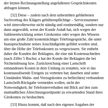
der letzten Rechnungsstellung angefallenen Gesprächskosten
abfragen können.
[
32
]
Diese – zudem nach dem unbestritten gebliebenen
Sachvortrag des Klägers gebührenpflichtige – Servicenummer
wird sinnvollerweise nicht ständig und routinemäßig, sondern nur
dann angewählt, wenn der Kunde Anlaß hat, sich wegen der
Saldenentwicklung seines Girokontos oder wegen des Wissens
um eine große Zahl kostenträchtiger Telefongespräche, die unter
Inanspruchnahme seines Anschlußgeräts geführt worden sind,
über die Höhe der Telefonkosten zu vergewissern. Sie enthebt
daher die Kunden der Beklagten, die eine mit Kostennachteilen
(nach Ziffer 5 Buchst. a hat der Kunde der Beklagten die bei
Nichteinlösung bzw. Zurückreichung einer Lastschrift
entstandenen Kosten in dem Umfang zu erstatten, wie er das
kostenauslösende Ereignis zu vertreten hat; daneben sind unter
Umständen Mahn- und Verzugskosten zu befürchten) verbundene
Lastschrift-Rückgabe vermeiden wollen, nicht der
Notwendigkeit, ihr Telefonierverhalten mit Blick auf den zum
mutmaßlichen Abrechnungszeitpunkt zu erwartenden Stand ihres
Girokontos zu beobachten.
[
33
]
Hinzu kommt, daß nach den eigenen Angaben der