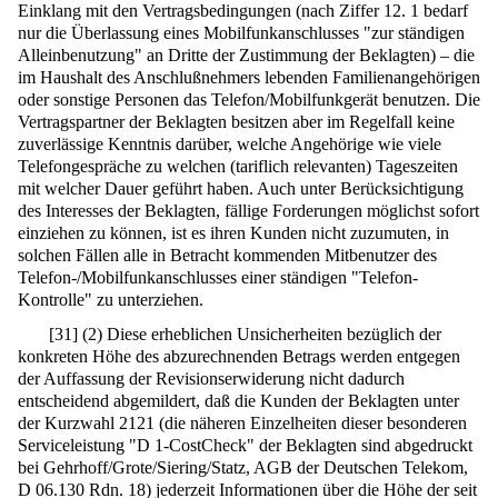
Einklang mit den Vertragsbedingungen (nach Ziffer 12. 1 bedarf
nur die Überlassung eines Mobilfunkanschlusses "zur ständigen
Alleinbenutzung" an Dritte der Zustimmung der Beklagten) – die
im Haushalt des Anschlußnehmers lebenden Familienangehörigen
oder sonstige Personen das Telefon/Mobilfunkgerät benutzen. Die
Vertragspartner der Beklagten besitzen aber im Regelfall keine
zuverlässige Kenntnis darüber, welche Angehörige wie viele
Telefongespräche zu welchen (tariflich relevanten) Tageszeiten
mit welcher Dauer geführt haben. Auch unter Berücksichtigung
des Interesses der Beklagten, fällige Forderungen möglichst sofort
einziehen zu können, ist es ihren Kunden nicht zuzumuten, in
solchen Fällen alle in Betracht kommenden Mitbenutzer des
Telefon-/Mobilfunkanschlusses einer ständigen "Telefon-
Kontrolle" zu unterziehen.
[
31
]
(2) Diese erheblichen Unsicherheiten bezüglich der
konkreten Höhe des abzurechnenden Betrags werden entgegen
der Auffassung der Revisionserwiderung nicht dadurch
entscheidend abgemildert, daß die Kunden der Beklagten unter
der Kurzwahl 2121 (die näheren Einzelheiten dieser besonderen
Serviceleistung "D 1-CostCheck" der Beklagten sind abgedruckt
bei Gehrhoff/Grote/Siering/Statz, AGB der Deutschen Telekom,
D 06.130 Rdn. 18) jederzeit Informationen über die Höhe der seit