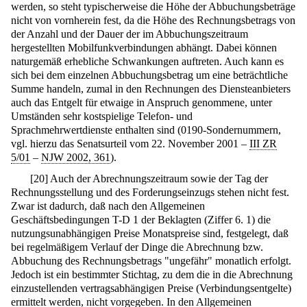
werden, so steht typischerweise die Höhe der Abbuchungsbeträge
nicht von vornherein fest, da die Höhe des Rechnungsbetrags von
der Anzahl und der Dauer der im Abbuchungszeitraum
hergestellten Mobilfunkverbindungen abhängt. Dabei können
naturgemäß erhebliche Schwankungen auftreten. Auch kann es
sich bei dem einzelnen Abbuchungsbetrag um eine beträchtliche
Summe handeln, zumal in den Rechnungen des Diensteanbieters
auch das Entgelt für etwaige in Anspruch genommene, unter
Umständen sehr kostspielige Telefon- und
Sprachmehrwertdienste enthalten sind (0190-Sondernummern,
vgl. hierzu das Senatsurteil vom 22. November 2001 –
III ZR
5/01
–
NJW 2002, 361
).
[
20
]
Auch der Abrechnungszeitraum sowie der Tag der
Rechnungsstellung und des Forderungseinzugs stehen nicht fest.
Zwar ist dadurch, daß nach den Allgemeinen
Geschäftsbedingungen T-D 1 der Beklagten (Ziffer 6. 1) die
nutzungsunabhängigen Preise Monatspreise sind, festgelegt, daß
bei regelmäßigem Verlauf der Dinge die Abrechnung bzw.
Abbuchung des Rechnungsbetrags "ungefähr" monatlich erfolgt.
Jedoch ist ein bestimmter Stichtag, zu dem die in die Abrechnung
einzustellenden vertragsabhängigen Preise (Verbindungsentgelte)
ermittelt werden, nicht vorgegeben. In den Allgemeinen