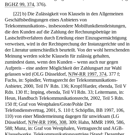
BGHZ 99, 374
, 376).
[
22
]
b) Die Zulässigkeit von Klauseln in den Allgemeinen
Geschäftsbedingungen eines Anbieters von
Telekommunikations-, insbesondere Mobilfunkdienstleistungen,
die den Kunden auf die Zahlung der Rechnungsbeträge im
Lastschriftverfahren durch Erteilung einer Einzugsermächtigung
verweisen, wird in der Rechtsprechung der Instanzgerichte und in
der Literatur unterschiedlich beurteilt. Von der wohl herrschenden
Meinung werden solche Klauseln für zulässig gehalten,
zumindest dann, wenn den Kunden – wenn auch nur gegen
Aufpreis – eine andere Möglichkeit der Zahlungsart zur Wahl
gelassen wird (OLG Düsseldorf,
NJW-RR 1997, 374
, 377 f;
Fuchs, in: Spindler, Vertragsrecht der Telekommunikations-
Anbieter, 2000, Teil IV Rdn. 136; Kropf/Harder, ebenda, Teil V
Rdn. 130 ff.; Imping, ebenda, Teil VI Rdn. 33; Leitermann, in:
Heun, Handbuch Telekommunikationsrecht, 2002, Teil 5 Rdn.
150 ff; Graf von Westphalen/Grote/Pohle Der
Telefondienstvertrag, 2001, S. 110 f; Schöpflin, BB 1997, 106,
110) von einer Mindermeinung dagegen für unwirksam (LG
Düsseldorf,
NJW-RR 1996, 308
, 309; Hahn, MMR 1999, 586,
588; Munz, in: Graf von Westphalen, Vertragsrecht und AGB-
Klauselwerke, Telekommunikationsverträge [Stand: Dezember