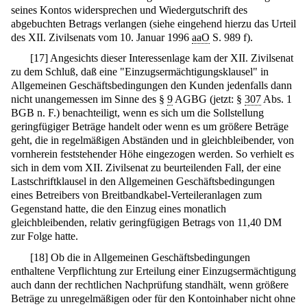
seines Kontos widersprechen und Wiedergutschrift des
abgebuchten Betrags verlangen (siehe eingehend hierzu das Urteil
des XII. Zivilsenats vom 10. Januar 1996
aaO
S. 989 f).
[
17
]
Angesichts dieser Interessenlage kam der XII. Zivilsenat
zu dem Schluß, daß eine "Einzugsermächtigungsklausel" in
Allgemeinen Geschäftsbedingungen den Kunden jedenfalls dann
nicht unangemessen im Sinne des §
9
AGBG (jetzt: §
307
Abs. 1
BGB n. F.) benachteiligt, wenn es sich um die Sollstellung
geringfügiger Beträge handelt oder wenn es um größere Beträge
geht, die in regelmäßigen Abständen und in gleichbleibender, von
vornherein feststehender Höhe eingezogen werden. So verhielt es
sich in dem vom XII. Zivilsenat zu beurteilenden Fall, der eine
Lastschriftklausel in den Allgemeinen Geschäftsbedingungen
eines Betreibers von Breitbandkabel-Verteileranlagen zum
Gegenstand hatte, die den Einzug eines monatlich
gleichbleibenden, relativ geringfügigen Betrags von 11,40 DM
zur Folge hatte.
[
18
]
Ob die in Allgemeinen Geschäftsbedingungen
enthaltene Verpflichtung zur Erteilung einer Einzugsermächtigung
auch dann der rechtlichen Nachprüfung standhält, wenn größere
Beträge zu unregelmäßigen oder für den Kontoinhaber nicht ohne