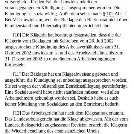
vorsorglich – für den Fall der Unwirksamkeit der
vorausgegangenen Kündigung – ausgesprochen worden. Die
Kündigung sei sozialwidrig. Außerdem sei sie nach §
102
Abs. 1
BetrVG unwirksam, weil der Beklagte den Betriebsrat nicht über
Familienstand und Unterhaltspflichten unterrichtet habe.
[
10
]
Die Klägerin hat beantragt festzustellen, dass die der
Klägerin vom Beklagten mit Schreiben vom 26. Juli 2002
ausgesprochene Kündigung des Arbeitsverhältnisses zum 31.
Oktober 2002 unwirksam ist und das Arbeitsverhältnis bis zum
31. Dezember 2002 zu unveränderten Arbeitsbedingungen
fortbesteht.
[
11
]
Der Beklagte hat um Klageabweisung gebeten und
ausgeführt, die Kündigung sei unbedingt ausgesprochen worden.
Sie sei wegen der vollständigen Betriebsstilllegung gerechtfertigt.
Eine Sozialauswahl habe nicht stattfinden müssen, weil allen
Arbeitnehmern gekündigt worden sei. Deshalb habe es auch
keiner Mitteilung von Sozialdaten an den Betriebsrat bedurft.
[
12
]
Das Arbeitsgericht hat nach dem Klageantrag erkannt.
Das Landesarbeitsgericht hat die Klage abgewiesen. Mit der vom
Landesarbeitsgericht zugelassenen Revision erstrebt die Klägerin
die Wiederherstellung des erstinstanzlichen Urteils.