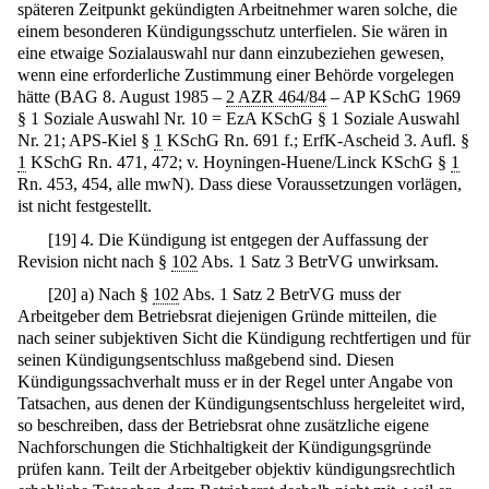
späteren Zeitpunkt gekündigten Arbeitnehmer waren solche, die
einem besonderen Kündigungsschutz unterfielen. Sie wären in
eine etwaige Sozialauswahl nur dann einzubeziehen gewesen,
wenn eine erforderliche Zustimmung einer Behörde vorgelegen
hätte (BAG 8. August 1985 –
2 AZR 464/84
– AP KSchG 1969
§ 1 Soziale Auswahl Nr. 10 = EzA KSchG § 1 Soziale Auswahl
Nr. 21; APS-Kiel §
1
KSchG Rn. 691 f.; ErfK-Ascheid 3. Aufl. §
1
KSchG Rn. 471, 472; v. Hoyningen-Huene/Linck KSchG §
1
Rn. 453, 454, alle mwN). Dass diese Voraussetzungen vorlägen,
ist nicht festgestellt.
[
19
]
4. Die Kündigung ist entgegen der Auffassung der
Revision nicht nach §
102
Abs. 1 Satz 3 BetrVG unwirksam.
[
20
]
a) Nach §
102
Abs. 1 Satz 2 BetrVG muss der
Arbeitgeber dem Betriebsrat diejenigen Gründe mitteilen, die
nach seiner subjektiven Sicht die Kündigung rechtfertigen und für
seinen Kündigungsentschluss maßgebend sind. Diesen
Kündigungssachverhalt muss er in der Regel unter Angabe von
Tatsachen, aus denen der Kündigungsentschluss hergeleitet wird,
so beschreiben, dass der Betriebsrat ohne zusätzliche eigene
Nachforschungen die Stichhaltigkeit der Kündigungsgründe
prüfen kann. Teilt der Arbeitgeber objektiv kündigungsrechtlich