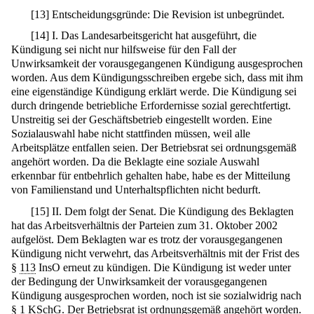
[
13
]
Entscheidungsgründe: Die Revision ist unbegründet.
[
14
]
I. Das Landesarbeitsgericht hat ausgeführt, die
Kündigung sei nicht nur hilfsweise für den Fall der
Unwirksamkeit der vorausgegangenen Kündigung ausgesprochen
worden. Aus dem Kündigungsschreiben ergebe sich, dass mit ihm
eine eigenständige Kündigung erklärt werde. Die Kündigung sei
durch dringende betriebliche Erfordernisse sozial gerechtfertigt.
Unstreitig sei der Geschäftsbetrieb eingestellt worden. Eine
Sozialauswahl habe nicht stattfinden müssen, weil alle
Arbeitsplätze entfallen seien. Der Betriebsrat sei ordnungsgemäß
angehört worden. Da die Beklagte eine soziale Auswahl
erkennbar für entbehrlich gehalten habe, habe es der Mitteilung
von Familienstand und Unterhaltspflichten nicht bedurft.
[
15
]
II. Dem folgt der Senat. Die Kündigung des Beklagten
hat das Arbeitsverhältnis der Parteien zum 31. Oktober 2002
aufgelöst. Dem Beklagten war es trotz der vorausgegangenen
Kündigung nicht verwehrt, das Arbeitsverhältnis mit der Frist des
§
113
InsO erneut zu kündigen. Die Kündigung ist weder unter
der Bedingung der Unwirksamkeit der vorausgegangenen
Kündigung ausgesprochen worden, noch ist sie sozialwidrig nach
§
1
KSchG. Der Betriebsrat ist ordnungsgemäß angehört worden.