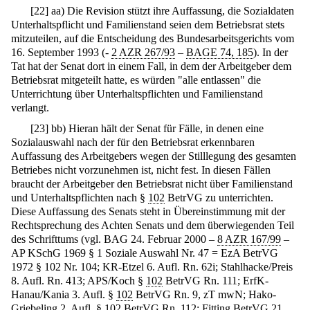
[
22
]
aa) Die Revision stützt ihre Auffassung, die Sozialdaten
Unterhaltspflicht und Familienstand seien dem Betriebsrat stets
mitzuteilen, auf die Entscheidung des Bundesarbeitsgerichts vom
16. September 1993 (-
2 AZR 267/93
–
BAGE 74, 185
). In der
Tat hat der Senat dort in einem Fall, in dem der Arbeitgeber dem
Betriebsrat mitgeteilt hatte, es würden "alle entlassen" die
Unterrichtung über Unterhaltspflichten und Familienstand
verlangt.
[
23
]
bb) Hieran hält der Senat für Fälle, in denen eine
Sozialauswahl nach der für den Betriebsrat erkennbaren
Auffassung des Arbeitgebers wegen der Stilllegung des gesamten
Betriebes nicht vorzunehmen ist, nicht fest. In diesen Fällen
braucht der Arbeitgeber den Betriebsrat nicht über Familienstand
und Unterhaltspflichten nach §
102
BetrVG zu unterrichten.
Diese Auffassung des Senats steht in Übereinstimmung mit der
Rechtsprechung des Achten Senats und dem überwiegenden Teil
des Schrifttums (vgl. BAG 24. Februar 2000 –
8 AZR 167/99
–
AP KSchG 1969 § 1 Soziale Auswahl Nr. 47 = EzA BetrVG
1972 § 102 Nr. 104; KR-Etzel 6. Aufl. Rn. 62i; Stahlhacke/Preis
8. Aufl. Rn. 413; APS/Koch §
102
BetrVG Rn. 111; ErfK-
Hanau/Kania 3. Aufl. §
102
BetrVG Rn. 9, zT mwN; Hako-
Griebeling 2. Aufl. §
102
BetrVG Rn. 112; Fitting BetrVG 21.