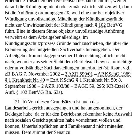
erhebliche Tatsachen dem Betriebsrat deshalb nicht mit, weil er
darauf die Kündigung nicht oder zunächst nicht stützen will, dann
ist die Anhörung ordnungsgemäß, weil eine nur bei objektiver
Würdigung unvollständige Mitteilung der Kündigungsgründe
nicht zur Unwirksamkeit der Kündigung nach §
102
BetrVG
führt. Eine in diesem Sinne objektiv unvollständige Anhörung
verwehrt es dem Arbeitgeber allerdings, im
Kündigungsschutzprozess Gründe nachzuschieben, die über die
Erläuterung des mitgeteilten Sachverhalts hinausgehen. Der
Arbeitgeber kommt dagegen seiner Unterrichtungspflicht nicht
nach, wenn er aus seiner Sicht dem Betriebsrat bewusst unrichtige
oder unvollständige Sachdarstellungen unterbreitet (st. Rspr., vgl.
zB BAG 7. November 2002 –
2 AZR 599/01
–
AP KSchG 1969
§ 1 Krankheit Nr. 40
= EzA KSchG § 1 Krankheit Nr. 50; 8.
September 1988 –
2 AZR 103/88
–
BAGE 59, 295
; KR-Etzel 6.
Aufl. §
102
BetrVG Rn. 63a).
[
21
]
b) Von diesen Grundsätzen ist auch das
Landesarbeitsgericht ausgegangen und hat angenommen, der
Beklagte habe, da er für den Betriebsrat erkennbar keine Auswahl
nach sozialen Gesichtspunkten habe vornehmen wollen und
können, Unterhaltspflichten und Familienstand nicht mitteilen
müssen. Dem stimmt der Senat zu.