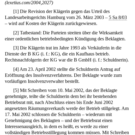
(lexetius.com/2004,2027)
[
1
]
Die Revision der Klägerin gegen das Urteil des
Landesarbeitsgerichts Hamburg vom 26. März 2003 –
5 Sa 8/03
– wird auf Kosten der Klägerin zurückgewiesen.
[
2
]
Tatbestand: Die Parteien streiten über die Wirksamkeit
einer ordentlichen betriebsbedingten Kündigung des Beklagten.
[
3
]
Die Klägerin trat im Jahre 1993 als Verkäuferin in die
Dienste der B KG (i. f.: KG), die ein Kaufhaus betrieb.
Rechtsnachfolgerin der KG war die B GmbH (i. f.: Schuldnerin).
[
4
]
Am 23. April 2002 stellte die Schuldnerin Antrag auf
Eröffnung des Insolvenzverfahrens. Der Beklagte wurde zum
vorläufigen Insolvenzverwalter bestellt.
[
5
]
Mit Schreiben vom 10. Mai 2002, das der Beklagte
genehmigte, teilte die Schuldnerin dem bei ihr bestehenden
Betriebsrat mit, nach Abschluss eines bis Ende Juni 2002
angesetzten Räumungsverkaufs werde der Betrieb stillgelegt. Am
17. Mai 2002 schlossen die Schuldnerin – wiederum mit
Genehmigung des Beklagten – und der Betriebsrat einen
Interessenausgleich, in dem es heißt, es werde zu einer
vollständigen Betriebsstilllegung kommen müssen. Mit Schreiben