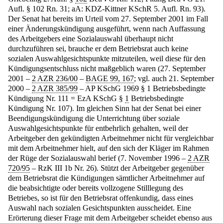
Aufl. § 102 Rn. 31; aA: KDZ-Kittner KSchR 5. Aufl. Rn. 93).
Der Senat hat bereits im Urteil vom 27. September 2001 im Fall
einer Änderungskündigung ausgeführt, wenn nach Auffassung
des Arbeitgebers eine Sozialauswahl überhaupt nicht
durchzuführen sei, brauche er dem Betriebsrat auch keine
sozialen Auswahlgesichtspunkte mitzuteilen, weil diese für den
Kündigungsentschluss nicht maßgeblich waren (27. September
2001 –
2 AZR 236/00
–
BAGE 99, 167
; vgl. auch 21. September
2000 –
2 AZR 385/99
– AP KSchG 1969 § 1 Betriebsbedingte
Kündigung Nr. 111 = EzA KSchG §
1
Betriebsbedingte
Kündigung Nr. 107). Im gleichen Sinn hat der Senat bei einer
Beendigungskündigung die Unterrichtung über soziale
Auswahlgesichtspunkte für entbehrlich gehalten, weil der
Arbeitgeber den gekündigten Arbeitnehmer nicht für vergleichbar
mit dem Arbeitnehmer hielt, auf den sich der Kläger im Rahmen
der Rüge der Sozialauswahl berief (7. November 1996 –
2 AZR
720/95
– RzK III 1b Nr. 26). Stützt der Arbeitgeber gegenüber
dem Betriebsrat die Kündigungen sämtlicher Arbeitnehmer auf
die beabsichtigte oder bereits vollzogene Stilllegung des
Betriebes, so ist für den Betriebsrat offenkundig, dass eines
Auswahl nach sozialen Gesichtspunkten ausscheidet. Eine
Erörterung dieser Frage mit dem Arbeitgeber scheidet ebenso aus