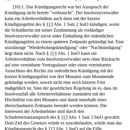
[
16
]
1. Das Kündigungsrecht war bei Ausspruch der
Kündigung nicht bereits "verbraucht". Der Insolvenzverwalter
kann ein Arbeitsverhältnis auch dann mit der kurzen
Kündigungsfrist des §
113
Abs. 1 Satz 2 InsO kündigen, wenn
die Schuldnerin mit seiner Zustimmung als vorläufiger
Insolvenzverwalter zuvor unter Einhaltung der ordentlichen
Kündigungsfrist zu einem späteren Zeitpunkt gekündigt hat. Eine
unzulässige "Wiederholungskündigung" oder "Nachkündigung"
liegt darin nicht. Nach §
113
Abs. 1 InsO kann ein
Arbeitsverhältnis vom Insolvenzverwalter stets ohne Rücksicht
auf eine vereinbarte Vertragsdauer oder einen vereinbarten
Ausschluss des Rechts zur ordentlichen Kündigung mit der
kurzen Kündigungsfrist von drei Monaten zum Monatsende
gekündigt werden, soweit nicht eine noch kürzere Frist
maßgeblich ist. Sinn der gesetzlichen Regelung ist es, dass im
Insolvenzfall alle Arbeitsverhältnisse zumindest mit der
Höchstfrist von drei Monaten und damit innerhalb eines
überschaubaren Zeitraums beendet werden können. Die
Interessen der Arbeitnehmer sind durch den
Schadensersatzanspruch des §
113
Abs. 1 Satz 3 InsO gewahrt.
Dem Ziel des Gesetzes würde es zuwiderlaufen, würde man das
Kündigungsrecht des §
113
Abs. 1 InsO auf die Fälle