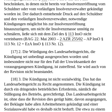
beschränken, in denen nicht bereits vor Insolvenzeröffnung vom
Schuldner oder vom vorläufigen Insolvenzverwalter gekündigt
worden ist. Der dadurch entstehende Druck auf den Schuldner
und den vorläufigen Insolvenzverwalter, notwendige
Kündigungen möglichst bis zur Insolvenzeröffnung
hinauszuzögern, um nicht die Insolvenzmasse unnötig zu
schmälern, ließe sich mit dem Ziel des §
113
InsO nicht
vereinbaren (BAG 22. Mai 2003 –
2 AZR 255/02
– AP InsO §
113 Nr. 12 = EzA InsO § 113 Nr. 12).
[
17
]
2. Die Würdigung des Landesarbeitsgerichts, die
Kündigung sei unbedingt ausgesprochen worden und
insbesondere nicht nur für den Fall der Unwirksamkeit der
vorausgegangenen Kündigung, ist zutreffend. Sie wird auch von
der Revision nicht beanstandet.
[
18
]
3. Die Kündigung ist nicht sozialwidrig. Das hat das
Landesarbeitsgericht zu Recht angenommen. Die Kündigung ist
durch ein dringendes betriebliches Erfordernis, nämlich die
Stilllegung des Betriebs, gerechtfertigt. Das Landesarbeitsgericht
ist, ohne dass die Revision dies gerügt hätte, davon ausgegangen,
der Beklagte habe allen Arbeitnehmern gekündigt und einer
Sozialauswahl habe es deshalb nicht bedurft. Die etwa zu einem