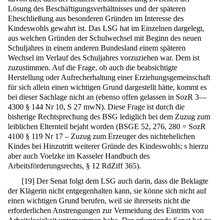
Lösung des Beschäftigungsverhältnisses und der späteren
Eheschließung aus besonderen Gründen im Interesse des
Kindeswohls gewahrt ist. Das LSG hat im Einzelnen dargelegt,
aus welchen Gründen der Schulwechsel mit Beginn des neuen
Schuljahres in einem anderen Bundesland einem späteren
Wechsel im Verlauf des Schuljahres vorzuziehen war. Dem ist
zuzustimmen. Auf die Frage, ob auch die beabsichtigte
Herstellung oder Aufrecherhaltung einer Erziehungsgemeinschaft
für sich allein einen wichtigen Grund dargestellt hätte, kommt es
bei dieser Sachlage nicht an (ebenso offen gelassen in SozR 3—
4300 § 144 Nr 10, S 27 mwN). Diese Frage ist durch die
bisherige Rechtsprechung des BSG lediglich bei dem Zuzug zum
leiblichen Elternteil bejaht worden (BSGE 52, 276, 280 = SozR
4100 § 119 Nr 17 – Zuzug zum Erzeuger des nichtehelichen
Kindes bei Hinzutritt weiterer Gründe des Kindeswohls; s hierzu
aber auch Voelzke im Kasseler Handbuch des
Arbeitsförderungsrechts, § 12 RdZiff 365).
[
19
]
Der Senat folgt dem LSG auch darin, dass die Beklagte
der Klägerin nicht entgegenhalten kann, sie könne sich nicht auf
einen wichtigen Grund berufen, weil sie ihrerseits nicht die
erforderlichen Anstrengungen zur Vermeidung des Eintritts von