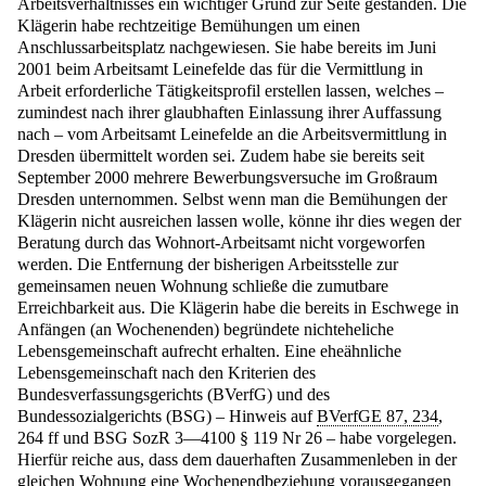
Arbeitsverhältnisses ein wichtiger Grund zur Seite gestanden. Die
Klägerin habe rechtzeitige Bemühungen um einen
Anschlussarbeitsplatz nachgewiesen. Sie habe bereits im Juni
2001 beim Arbeitsamt Leinefelde das für die Vermittlung in
Arbeit erforderliche Tätigkeitsprofil erstellen lassen, welches –
zumindest nach ihrer glaubhaften Einlassung ihrer Auffassung
nach – vom Arbeitsamt Leinefelde an die Arbeitsvermittlung in
Dresden übermittelt worden sei. Zudem habe sie bereits seit
September 2000 mehrere Bewerbungsversuche im Großraum
Dresden unternommen. Selbst wenn man die Bemühungen der
Klägerin nicht ausreichen lassen wolle, könne ihr dies wegen der
Beratung durch das Wohnort-Arbeitsamt nicht vorgeworfen
werden. Die Entfernung der bisherigen Arbeitsstelle zur
gemeinsamen neuen Wohnung schließe die zumutbare
Erreichbarkeit aus. Die Klägerin habe die bereits in Eschwege in
Anfängen (an Wochenenden) begründete nichteheliche
Lebensgemeinschaft aufrecht erhalten. Eine eheähnliche
Lebensgemeinschaft nach den Kriterien des
Bundesverfassungsgerichts (BVerfG) und des
Bundessozialgerichts (BSG) – Hinweis auf
BVerfGE 87, 234
,
264 ff und BSG SozR 3—4100 § 119 Nr 26 – habe vorgelegen.
Hierfür reiche aus, dass dem dauerhaften Zusammenleben in der
gleichen Wohnung eine Wochenendbeziehung vorausgegangen