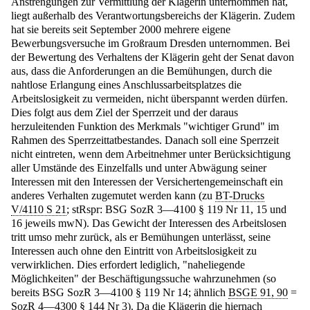
Anstrengungen zur Vermittlung der Klägerin unternommen hat,
liegt außerhalb des Verantwortungsbereichs der Klägerin. Zudem
hat sie bereits seit September 2000 mehrere eigene
Bewerbungsversuche im Großraum Dresden unternommen. Bei
der Bewertung des Verhaltens der Klägerin geht der Senat davon
aus, dass die Anforderungen an die Bemühungen, durch die
nahtlose Erlangung eines Anschlussarbeitsplatzes die
Arbeitslosigkeit zu vermeiden, nicht überspannt werden dürfen.
Dies folgt aus dem Ziel der Sperrzeit und der daraus
herzuleitenden Funktion des Merkmals "wichtiger Grund" im
Rahmen des Sperrzeittatbestandes. Danach soll eine Sperrzeit
nicht eintreten, wenn dem Arbeitnehmer unter Berücksichtigung
aller Umstände des Einzelfalls und unter Abwägung seiner
Interessen mit den Interessen der Versichertengemeinschaft ein
anderes Verhalten zugemutet werden kann (zu
BT-Drucks
V/4110 S 21
; stRspr: BSG SozR 3—4100 § 119 Nr 11, 15 und
16 jeweils mwN). Das Gewicht der Interessen des Arbeitslosen
tritt umso mehr zurück, als er Bemühungen unterlässt, seine
Interessen auch ohne den Eintritt von Arbeitslosigkeit zu
verwirklichen. Dies erfordert lediglich, "naheliegende
Möglichkeiten" der Beschäftigungssuche wahrzunehmen (so
bereits BSG SozR 3—4100 § 119 Nr 14; ähnlich
BSGE 91, 90
=
SozR 4—4300 § 144 Nr 3). Da die Klägerin die hiernach