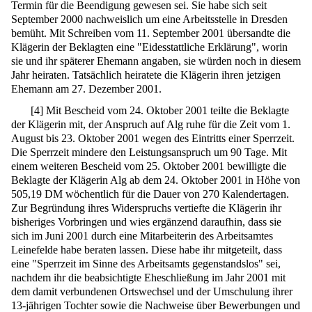
Termin für die Beendigung gewesen sei. Sie habe sich seit
September 2000 nachweislich um eine Arbeitsstelle in Dresden
bemüht. Mit Schreiben vom 11. September 2001 übersandte die
Klägerin der Beklagten eine "Eidesstattliche Erklärung", worin
sie und ihr späterer Ehemann angaben, sie würden noch in diesem
Jahr heiraten. Tatsächlich heiratete die Klägerin ihren jetzigen
Ehemann am 27. Dezember 2001.
[
4
]
Mit Bescheid vom 24. Oktober 2001 teilte die Beklagte
der Klägerin mit, der Anspruch auf Alg ruhe für die Zeit vom 1.
August bis 23. Oktober 2001 wegen des Eintritts einer Sperrzeit.
Die Sperrzeit mindere den Leistungsanspruch um 90 Tage. Mit
einem weiteren Bescheid vom 25. Oktober 2001 bewilligte die
Beklagte der Klägerin Alg ab dem 24. Oktober 2001 in Höhe von
505,19 DM wöchentlich für die Dauer von 270 Kalendertagen.
Zur Begründung ihres Widerspruchs vertiefte die Klägerin ihr
bisheriges Vorbringen und wies ergänzend daraufhin, dass sie
sich im Juni 2001 durch eine Mitarbeiterin des Arbeitsamtes
Leinefelde habe beraten lassen. Diese habe ihr mitgeteilt, dass
eine "Sperrzeit im Sinne des Arbeitsamts gegenstandslos" sei,
nachdem ihr die beabsichtigte Eheschließung im Jahr 2001 mit
dem damit verbundenen Ortswechsel und der Umschulung ihrer
13-jährigen Tochter sowie die Nachweise über Bewerbungen und