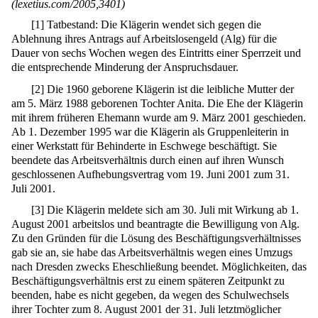
(lexetius.com/2005,3401)
[
1
]
Tatbestand: Die Klägerin wendet sich gegen die
Ablehnung ihres Antrags auf Arbeitslosengeld (Alg) für die
Dauer von sechs Wochen wegen des Eintritts einer Sperrzeit und
die entsprechende Minderung der Anspruchsdauer.
[
2
]
Die 1960 geborene Klägerin ist die leibliche Mutter der
am 5. März 1988 geborenen Tochter Anita. Die Ehe der Klägerin
mit ihrem früheren Ehemann wurde am 9. März 2001 geschieden.
Ab 1. Dezember 1995 war die Klägerin als Gruppenleiterin in
einer Werkstatt für Behinderte in Eschwege beschäftigt. Sie
beendete das Arbeitsverhältnis durch einen auf ihren Wunsch
geschlossenen Aufhebungsvertrag vom 19. Juni 2001 zum 31.
Juli 2001.
[
3
]
Die Klägerin meldete sich am 30. Juli mit Wirkung ab 1.
August 2001 arbeitslos und beantragte die Bewilligung von Alg.
Zu den Gründen für die Lösung des Beschäftigungsverhältnisses
gab sie an, sie habe das Arbeitsverhältnis wegen eines Umzugs
nach Dresden zwecks Eheschließung beendet. Möglichkeiten, das
Beschäftigungsverhältnis erst zu einem späteren Zeitpunkt zu
beenden, habe es nicht gegeben, da wegen des Schulwechsels
ihrer Tochter zum 8. August 2001 der 31. Juli letztmöglicher