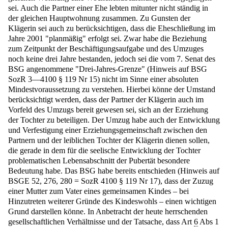
sei. Auch die Partner einer Ehe lebten mitunter nicht ständig in
der gleichen Hauptwohnung zusammen. Zu Gunsten der
Klägerin sei auch zu berücksichtigen, dass die Eheschließung im
Jahre 2001 "planmäßig" erfolgt sei. Zwar habe die Beziehung
zum Zeitpunkt der Beschäftigungsaufgabe und des Umzuges
noch keine drei Jahre bestanden, jedoch sei die vom 7. Senat des
BSG angenommene "Drei-Jahres-Grenze" (Hinweis auf BSG
SozR 3—4100 § 119 Nr 15) nicht im Sinne einer absoluten
Mindestvoraussetzung zu verstehen. Hierbei könne der Umstand
berücksichtigt werden, dass der Partner der Klägerin auch im
Vorfeld des Umzugs bereit gewesen sei, sich an der Erziehung
der Tochter zu beteiligen. Der Umzug habe auch der Entwicklung
und Verfestigung einer Erziehungsgemeinschaft zwischen den
Partnern und der leiblichen Tochter der Klägerin dienen sollen,
die gerade in dem für die seelische Entwicklung der Tochter
problematischen Lebensabschnitt der Pubertät besondere
Bedeutung habe. Das BSG habe bereits entschieden (Hinweis auf
BSGE 52, 276, 280 = SozR 4100 § 119 Nr 17), dass der Zuzug
einer Mutter zum Vater eines gemeinsamen Kindes – bei
Hinzutreten weiterer Gründe des Kindeswohls – einen wichtigen
Grund darstellen könne. In Anbetracht der heute herrschenden
gesellschaftlichen Verhältnisse und der Tatsache, dass Art
6
Abs 1