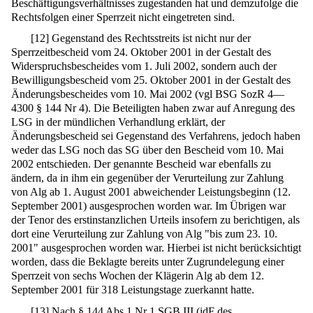
Beschäftigungsverhältnisses zugestanden hat und demzufolge die
Rechtsfolgen einer Sperrzeit nicht eingetreten sind.
[
12
]
Gegenstand des Rechtsstreits ist nicht nur der
Sperrzeitbescheid vom 24. Oktober 2001 in der Gestalt des
Widerspruchsbescheides vom 1. Juli 2002, sondern auch der
Bewilligungsbescheid vom 25. Oktober 2001 in der Gestalt des
Änderungsbescheides vom 10. Mai 2002 (vgl BSG SozR 4—
4300 § 144 Nr 4). Die Beteiligten haben zwar auf Anregung des
LSG in der mündlichen Verhandlung erklärt, der
Änderungsbescheid sei Gegenstand des Verfahrens, jedoch haben
weder das LSG noch das SG über den Bescheid vom 10. Mai
2002 entschieden. Der genannte Bescheid war ebenfalls zu
ändern, da in ihm ein gegenüber der Verurteilung zur Zahlung
von Alg ab 1. August 2001 abweichender Leistungsbeginn (12.
September 2001) ausgesprochen worden war. Im Übrigen war
der Tenor des erstinstanzlichen Urteils insofern zu berichtigen, als
dort eine Verurteilung zur Zahlung von Alg "bis zum 23. 10.
2001" ausgesprochen worden war. Hierbei ist nicht berücksichtigt
worden, dass die Beklagte bereits unter Zugrundelegung einer
Sperrzeit von sechs Wochen der Klägerin Alg ab dem 12.
September 2001 für 318 Leistungstage zuerkannt hatte.
[
13
]
Nach §
144
Abs 1 Nr 1 SGB III (idF des