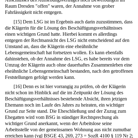
Raum Dresden "offen" waren, der Annahme von grober
Fahrlässigkeit nicht entgegen.
[
15
]
Dem LSG ist im Ergebnis auch darin zuzustimmen, dass
die Klägerin für die Lösung des Beschäftigungsverhältnisses
einen wichtigen Grund hatte. Hierbei kommt es allerdings
entgegen der Rechtsansicht des LSG nicht entscheidend auf den
Umstand an, dass die Klägerin eine eheähnliche
Lebensgemeinschaft hat fortsetzen wollen. Es kann ebenfalls
dahinstehen, ob der Annahme des LSG, es habe bereits vor dem
Umzug der Klägerin auch ohne dauerhaftes Zusammenleben eine
eheähnliche Lebensgemeinschaft bestanden, nach den getroffenen
Feststellungen gefolgt werden kann.
[
16
]
Denn es ist hier vorrangig zu prüfen, ob der Klägerin
nicht schon im Hinblick auf die im Zeitpunkt der Lösung des
Beschäftigungsverhältnisses bestehende Absicht, ihren jetzigen
Ehemann noch im Laufe des Jahres zu heiraten, ein wichtiger
Grund zur Seite stand. Die Eheschließung und der Zuzug zum
Ehegatten wird vom BSG in ständiger Rechtsprechung als
wichtiger Grund anerkannt, wenn der Arbeitslose seine
Arbeitsstelle von der gemeinsamen Wohnung aus nicht zumutbar
erreichen kann (vgl BSGE 43, 269, 273 = SozR 4100 § 119 Nr 2;