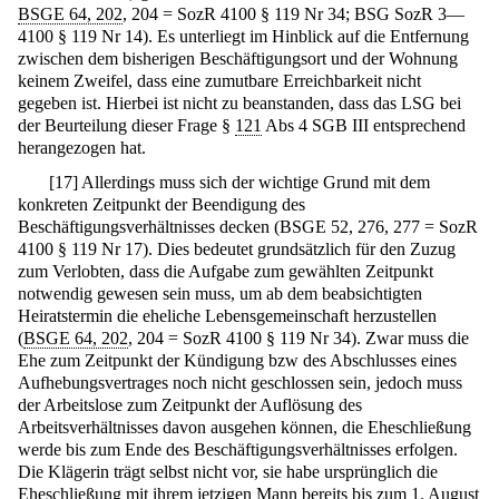
BSGE 64, 202
, 204 = SozR 4100 § 119 Nr 34; BSG SozR 3—
4100 § 119 Nr 14). Es unterliegt im Hinblick auf die Entfernung
zwischen dem bisherigen Beschäftigungsort und der Wohnung
keinem Zweifel, dass eine zumutbare Erreichbarkeit nicht
gegeben ist. Hierbei ist nicht zu beanstanden, dass das LSG bei
der Beurteilung dieser Frage §
121
Abs 4 SGB III entsprechend
herangezogen hat.
[
17
]
Allerdings muss sich der wichtige Grund mit dem
konkreten Zeitpunkt der Beendigung des
Beschäftigungsverhältnisses decken (BSGE 52, 276, 277 = SozR
4100 § 119 Nr 17). Dies bedeutet grundsätzlich für den Zuzug
zum Verlobten, dass die Aufgabe zum gewählten Zeitpunkt
notwendig gewesen sein muss, um ab dem beabsichtigten
Heiratstermin die eheliche Lebensgemeinschaft herzustellen
(
BSGE 64, 202
, 204 = SozR 4100 § 119 Nr 34). Zwar muss die
Ehe zum Zeitpunkt der Kündigung bzw des Abschlusses eines
Aufhebungsvertrages noch nicht geschlossen sein, jedoch muss
der Arbeitslose zum Zeitpunkt der Auflösung des
Arbeitsverhältnisses davon ausgehen können, die Eheschließung
werde bis zum Ende des Beschäftigungsverhältnisses erfolgen.
Die Klägerin trägt selbst nicht vor, sie habe ursprünglich die
Eheschließung mit ihrem jetzigen Mann bereits bis zum 1. August