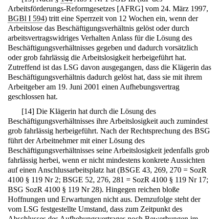
Arbeitsförderungs-Reformgesetzes [AFRG] vom 24. März 1997,
BGBl I 594
) tritt eine Sperrzeit von 12 Wochen ein, wenn der
Arbeitslose das Beschäftigungsverhältnis gelöst oder durch
arbeitsvertragswidriges Verhalten Anlass für die Lösung des
Beschäftigungsverhältnisses gegeben und dadurch vorsätzlich
oder grob fahrlässig die Arbeitslosigkeit herbeigeführt hat.
Zutreffend ist das LSG davon ausgegangen, dass die Klägerin das
Beschäftigungsverhältnis dadurch gelöst hat, dass sie mit ihrem
Arbeitgeber am 19. Juni 2001 einen Aufhebungsvertrag
geschlossen hat.
[
14
]
Die Klägerin hat durch die Lösung des
Beschäftigungsverhältnisses ihre Arbeitslosigkeit auch zumindest
grob fahrlässig herbeigeführt. Nach der Rechtsprechung des BSG
führt der Arbeitnehmer mit einer Lösung des
Beschäftigungsverhältnisses seine Arbeitslosigkeit jedenfalls grob
fahrlässig herbei, wenn er nicht mindestens konkrete Aussichten
auf einen Anschlussarbeitsplatz hat (BSGE 43, 269, 270 = SozR
4100 § 119 Nr 2; BSGE 52, 276, 281 = SozR 4100 § 119 Nr 17;
BSG SozR 4100 § 119 Nr 28). Hingegen reichen bloße
Hoffnungen und Erwartungen nicht aus. Demzufolge steht der
vom LSG festgestellte Umstand, dass zum Zeitpunkt des
Abschlusses des Aufhebungsvertrages noch Bewerbungen im