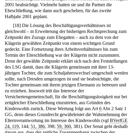
2001 beabsichtigt. Vielmehr hatten sie und ihr Partner die
Eheschließung, wie dann auch geschehen, für das zweite
Halbjahr 2001 geplant.
[
18
]
Die Lösung des Beschäftigungsverhältnisses ist
gleichwohl – in Erweiterung der bisherigen Rechtsprechung zum
Zeitpunkt des Zuzugs zum Ehegatten – auch zu dem von der
Klägerin gewählten Zeitpunkt von einem wichtigen Grund
gedeckt. Eine Fortsetzung ihres Arbeitsverhältnisses bis zum
Termin der Eheschließung war der Klägerin nicht zuzumuten.
Denn der gewählte Zeitpunkt erklärt sich nach den Feststellungen
des LSG damit, dass die Klägerin gemeinsam mit ihrer 13-
jährigen Tochter, die zum Schuljahreswechsel umgeschult werden
sollte, nach Dresden umgezogen ist und sie beabsichtigte, die
Tochter gemeinsam mit ihrem jetzigen Ehemann zu betreuen und
zu erziehen. Insoweit tritt das Interesse der
Versichertengemeinschaft, für die Beschäftigungslosigkeit nur bei
zeitgleicher Eheschließung einzutreten, aus Gründen des
Kindeswohls zurück. Diese Wertung folgt aus Art
6
Abs 2 Satz 1
GG, denn dieses Grundrecht gewährleistet die Wahrnehmung der
Elternverantwortung im Interesse des Kindeswohls (vgl
BVerfGE
24, 119
, 144;
51, 386
, 398;
59, 360
, 381). Der Senat geht deshalb
davon aus, dass der zeitliche Zusammenhang zwischen der