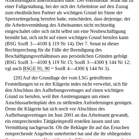
Arbeitslosigkeit unternommen habe. Der erkennende Senat hat zu
einer Fallgestaltung, bei der sich der Arbeitslose auf den Zuzug
zum eheähnlichen Partner als wichtigen Grund im Sinne der
Sperrzeitregelung berufen hatte, entschieden, dass derjenige, der
die Arbeitsvermittlung des Arbeitsamtes nicht rechtzeitig
eingeschaltet oder sich nicht selbst um eine Neubeschäftigung
bemüht hat, sich nicht auf einen wichtigen Grund berufen kann
(BSG SozR 3—4100 § 119 Nr 14). Der 7. Senat ist dieser
Rechtsprechung für die Fälle der Beendigung des
Beschäftigungsverhältnisses aus persönlichen Gründen gefolgt
(BSG SozR 3—4100 § 119 Nr 15; SozR 3—4300 § 144 Nr 12;
vgl auch
BSGE 91, 90
= SozR 4—4300 § 144 Nr 3).
[
20
]
Auf der Grundlage der vom LSG getroffenen
Feststellungen ist es der Klägerin indes nicht verwehrt, sich für
den Abschluss des Aufhebungsvertrages auf einen wichtigen
Grund zu berufen, weil ihre Anstrengungen um einen
Anschlussarbeitsplatz den zu stellenden Anforderungen genügen.
Denn die Klägerin hat sich noch vor Abschluss des
Aufhebungsvertrages im Juni 2001 an das Arbeitsamt gewandt,
ein entsprechendes Tätigkeitsprofil erstellen lassen und um
Vermittlung nachgesucht. Ob die Beklagte ihr auf das Ersuchen
entsprechende Angebote unterbreitet hat und die ihr obliegenden