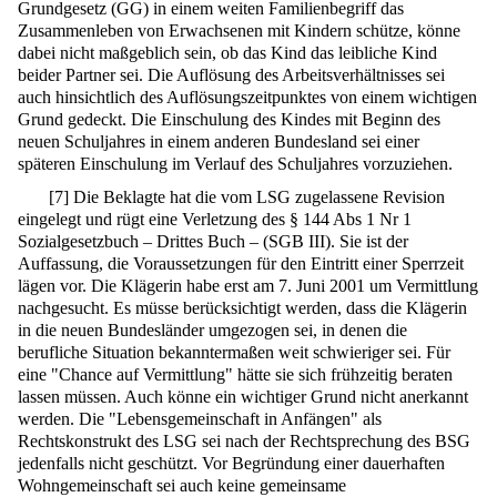
Grundgesetz (GG) in einem weiten Familienbegriff das
Zusammenleben von Erwachsenen mit Kindern schütze, könne
dabei nicht maßgeblich sein, ob das Kind das leibliche Kind
beider Partner sei. Die Auflösung des Arbeitsverhältnisses sei
auch hinsichtlich des Auflösungszeitpunktes von einem wichtigen
Grund gedeckt. Die Einschulung des Kindes mit Beginn des
neuen Schuljahres in einem anderen Bundesland sei einer
späteren Einschulung im Verlauf des Schuljahres vorzuziehen.
[
7
]
Die Beklagte hat die vom LSG zugelassene Revision
eingelegt und rügt eine Verletzung des § 144 Abs 1 Nr 1
Sozialgesetzbuch – Drittes Buch – (SGB III). Sie ist der
Auffassung, die Voraussetzungen für den Eintritt einer Sperrzeit
lägen vor. Die Klägerin habe erst am 7. Juni 2001 um Vermittlung
nachgesucht. Es müsse berücksichtigt werden, dass die Klägerin
in die neuen Bundesländer umgezogen sei, in denen die
berufliche Situation bekanntermaßen weit schwieriger sei. Für
eine "Chance auf Vermittlung" hätte sie sich frühzeitig beraten
lassen müssen. Auch könne ein wichtiger Grund nicht anerkannt
werden. Die "Lebensgemeinschaft in Anfängen" als
Rechtskonstrukt des LSG sei nach der Rechtsprechung des BSG
jedenfalls nicht geschützt. Vor Begründung einer dauerhaften
Wohngemeinschaft sei auch keine gemeinsame