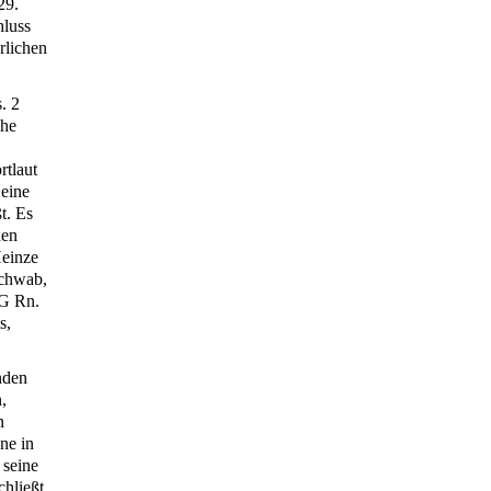
29.
hluss
rlichen
. 2
che
rtlaut
 eine
t. Es
den
Heinze
Schwab,
G Rn.
s,
nden
,
n
ne in
 seine
hließt,