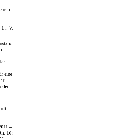
einen
1 i. V.
nstanz
n
der
r eine
ehr
u der
rift
2011 –
 Rn. 10;