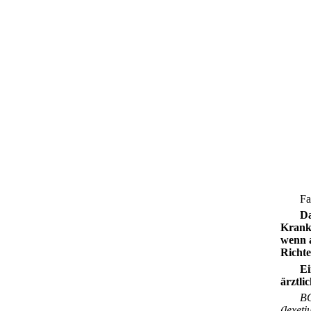
F
Da
Krankh
wenn 
Richte
Ei
ärztli
BG
(lexet