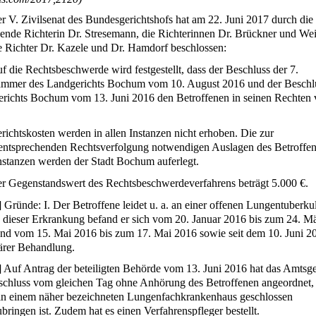
r V. Zivilsenat des Bundesgerichtshofs hat am 22. Juni 2017 durch die
zende Richterin Dr. Stresemann, die Richterinnen Dr. Brückner und We
e Richter Dr. Kazele und Dr. Hamdorf beschlossen:
f die Rechtsbeschwerde wird festgestellt, dass der Beschluss der 7.
ammer des Landgerichts Bochum vom 10. August 2016 und der Beschl
richts Bochum vom 13. Juni 2016 den Betroffenen in seinen Rechten v
richtskosten werden in allen Instanzen nicht erhoben. Die zur
ntsprechenden Rechtsverfolgung notwendigen Auslagen des Betroffen
Instanzen werden der Stadt Bochum auferlegt.
r Gegenstandswert des Rechtsbeschwerdeverfahrens beträgt 5.000 €.
]
Gründe: I. Der Betroffene leidet u. a. an einer offenen Lungentuberku
dieser Erkrankung befand er sich vom 20. Januar 2016 bis zum 24. M
nd vom 15. Mai 2016 bis zum 17. Mai 2016 sowie seit dem 10. Juni 2
närer Behandlung.
]
Auf Antrag der beteiligten Behörde vom 13. Juni 2016 hat das Amtsge
schluss vom gleichen Tag ohne Anhörung des Betroffenen angeordnet,
 in einem näher bezeichneten Lungenfachkrankenhaus geschlossen
bringen ist. Zudem hat es einen Verfahrenspfleger bestellt.