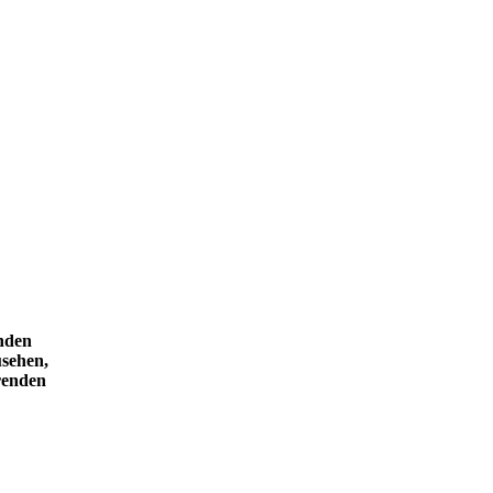
enden
usehen,
renden