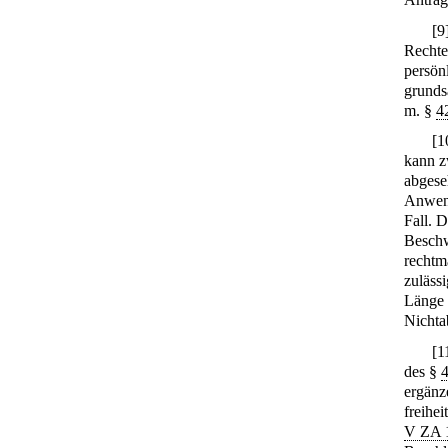
[
9
Rechte
persön
grunds
m. §
4
[
1
kann z
abgese
Anwend
Fall. 
Beschw
rechtm
zuläss
Länge 
Nichtab
[
1
des §
ergänz
freihe
V ZA 