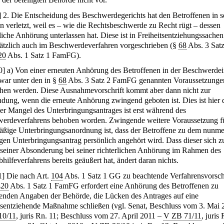
]
2. Die Entscheidung des Beschwerdegerichts hat den Betroffenen in s
n verletzt, weil es – wie die Rechtsbeschwerde zu Recht rügt – dessen
liche Anhörung unterlassen hat. Diese ist in Freiheitsentziehungssachen
ätzlich auch im Beschwerdeverfahren vorgeschrieben (§
68
Abs. 3 Satz 
20
Abs. 1 Satz 1 FamFG).
0
]
a) Von einer erneuten Anhörung des Betroffenen in der Beschwerdei
war unter den in §
68
Abs. 3 Satz 2 FamFG genannten Voraussetzunge
hen werden. Diese Ausnahmevorschrift kommt aber dann nicht zur
ung, wenn die erneute Anhörung zwingend geboten ist. Dies ist hier 
Der Mangel des Unterbringungsantrages ist erst während des
erdeverfahrens behoben worden. Zwingende weitere Voraussetzung fü
äßige Unterbringungsanordnung ist, dass der Betroffene zu dem nunm
igen Unterbringungsantrag persönlich angehört wird. Dass dieser sich z
seiner Absonderung bei seiner richterlichen Anhörung im Rahmen des
hilfeverfahrens bereits geäußert hat, ändert daran nichts.
1
]
Die nach Art.
104
Abs. 1 Satz 1 GG zu beachtende Verfahrensvorsch
420
Abs. 1 Satz 1 FamFG erfordert eine Anhörung des Betroffenen zu
enden Angaben der Behörde, die Lücken des Antrages auf eine
itsentziehende Maßnahme schließen (vgl. Senat, Beschluss vom 3. Mai 
10/11
, juris Rn. 11; Beschluss vom 27. April 2011 –
V ZB 71/11
, juris