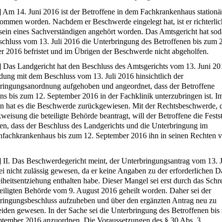
]
Am 14. Juni 2016 ist der Betroffene in dem Fachkrankenhaus stationä
ommen worden. Nachdem er Beschwerde eingelegt hat, ist er richterli
sein eines Sachverständigen angehört worden. Das Amtsgericht hat so
schluss vom 13. Juli 2016 die Unterbringung des Betroffenen bis zum 
r 2016 befristet und im Übrigen der Beschwerde nicht abgeholfen.
]
Das Landgericht hat den Beschluss des Amtsgerichts vom 13. Juni 20
dung mit dem Beschluss vom 13. Juli 2016 hinsichtlich der
ringungsanordnung aufgehoben und angeordnet, dass der Betroffene
ens bis zum 12. September 2016 in der Fachklinik unterzubringen ist. I
n hat es die Beschwerde zurückgewiesen. Mit der Rechtsbeschwerde, 
weisung die beteiligte Behörde beantragt, will der Betroffene die Fests
hen, dass der Beschluss des Landgerichts und die Unterbringung im
fachkrankenhaus bis zum 12. September 2016 ihn in seinen Rechten ve
]
II. Das Beschwerdegericht meint, der Unterbringungsantrag vom 13. 
ei nicht zulässig gewesen, da er keine Angaben zu der erforderlichen D
eiheitsentziehung enthalten habe. Dieser Mangel sei erst durch das Schr
teiligten Behörde vom 9. August 2016 geheilt worden. Daher sei der
ringungsbeschluss aufzuheben und über den ergänzten Antrag neu zu
eiden gewesen. In der Sache sei die Unterbringung des Betroffenen bis
ptember 2016 anzuordnen. Die Voraussetzungen des § 30 Abs. 3