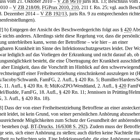
uss vom 21. Oktober 2010 –
V ZB 96/10
juris Rn. 13; Beschluss vom 
2010 –
V ZB 218/09
,
FGPrax 2010, 210
, 211 f. Rn. 25; vgl. auch Besc
8. Dezember 2014 –
V ZB 192/13
, juris Rn. 9 zu entsprechenden richte
henfeststellungen).
2
]
b) Entgegen der Ansicht des Beschwerdegerichts folgt aus §
420
Abs
nichts anderes. Allerdings sieht diese Regelung vor, dass die persönli
ng unterbleiben kann, wenn der Betroffene – wie hier – an einer
agbaren Krankheit im Sinne des Infektionsschutzgesetzes leidet. Der Wo
zwar lediglich auf das Vorliegen der Erkrankung und nicht darauf ab, ob
ngsmöglichkeit besteht, die eine Übertragung der Krankheit ausschließ
t aber Einigkeit, dass die Vorschrift im Hinblick auf den schwerwiegen
echtseingriff einer Freiheitsentziehung einschränkend auszulegen ist (
k/Jacoby/Schwamb, FamFG, 2. Aufl., § 420 Rn. 5; Bumiller/Harders/
 11. Aufl., § 420 Rn. 8; MüKoZPO/Wendtland, 2. Aufl., §
420
FamF
del/Budde, FamFG, 18. Aufl., § 420 Rn. 11; Jennissen in Prütting/Helm
 3. Aufl., § 420 Rn. 18).
3
]
Dass der von einer Freiheitsentziehung Betroffene an einer anstecke
eit leidet, ist kein Grund, von seiner persönlichen Anhörung abzusehen
usreichende Möglichkeiten zum Schutz der Gesundheit der anhörende
r bestehen (vgl.
BT-Drucks. 16/6308 S. 292
). Zudem muss der Betroffe
e sein, sich einer Anhörung zu stellen; auch dürfen keine Nachteile für
heit zu befürchten sein. Eine Infektionsgefahr, die eine Anhörung aussc