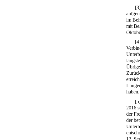
[
3
aufgen
im Bei
mit Be
Oktobe
[
4
Verbin
Unterb
längst
Übrige
Zurück
erreic
Lungen
haben.
[
5
2016 s
der Fr
der be
Unterb
entsch
12. Se