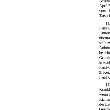
Beschl
April 
vom 1
Tatsac
[
1
FamFG 
Anhöru
übertr
stellt 
Anhöru
besteh
Grundr
in Bor
FamFG,
9; Kei
FamFG,
[
1
Krankh
wenn a
Richte
der Lag
Gesund