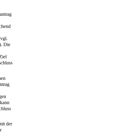
antrag
echend
vgl.
. Die
Ziel
schluss
nen
ntrag
egen
 kann
chluss
mit der
r