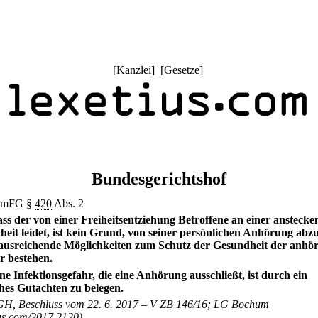
[
Kanzlei
] [
Gesetze
]
Bundesgerichtshof
amFG §
420
Abs. 2
ss der von einer Freiheitsentziehung Betroffene an einer ansteck
eit leidet, ist kein Grund, von seiner persönlichen Anhörung abz
ausreichende Möglichkeiten zum Schutz der Gesundheit der anhö
r bestehen.
ne Infektionsgefahr, die eine Anhörung ausschließt, ist durch ein
ches Gutachten zu belegen.
H, Beschluss vom 22. 6. 2017 – V ZB 146/16; LG Bochum
ius.com/2017,2120)