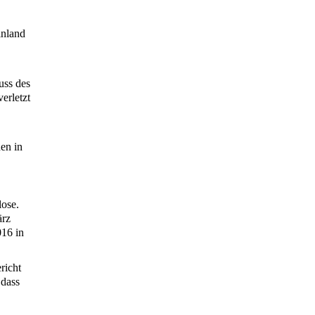
inland
uss des
erletzt
en in
lose.
ärz
016 in
richt
 dass