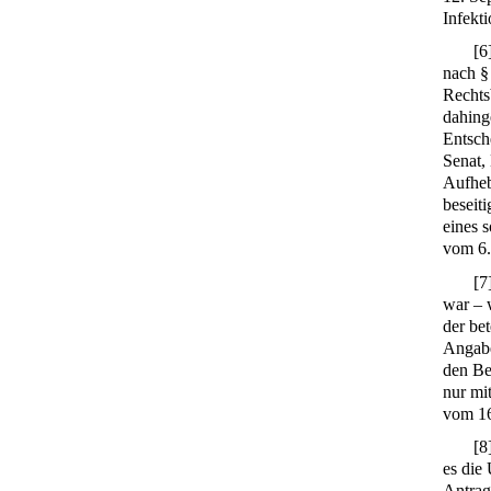
Infekt
[
6
nach 
Rechts
dahing
Entsch
Senat,
Aufheb
beseiti
eines s
vom 6
[
7
war – 
der be
Angabe
den Be
nur mit
vom 16
[
8
es die 
Antrag