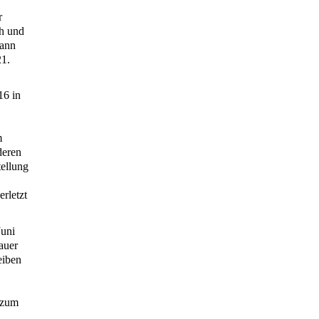
r
ch und
dann
21.
16 in
m
deren
tellung
rletzt
Juni
auer
eiben
 zum