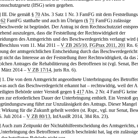
ionsschutzgesetz (IfSG) seien gegeben.
]
III. Die gemäß §
70
Abs. 3 Satz 1 Nr. 3 FamFG mit dem Feststellungs
§
62
FamFG statthafte und auch im Übrigen (§
71
FamFG) zulässige
beschwerde ist begründet. Der Antrag ist dem Rechtsschutzziel entspr
ehend auszulegen, dass die Feststellung der Rechtswidrigkeit der
eidungen des Amtsgerichts und des Beschwerdegerichts verlangt wird (
 Beschluss vom 11. Mai 2011 –
V ZB 265/10
,
FGPrax 2011, 201
Rn. 6)
ung der amtsgerichtlichen Entscheidung durch das Beschwerdegericht
gt nicht das Interesse an der Feststellung ihrer Rechtswidrigkeit, da das 
olchen Antrages die Rehabilitierung des Betroffenen ist (vgl. Senat, Be
. März 2014 –
V ZB 17/14
, juris Rn. 6).
]
1. Die von dem Amtsgericht angeordnete Unterbringung des Betroffe
was auch das Beschwerdegericht erkannt hat – rechtswidrig, weil der A
teiligten Behörde unter Verstoß gegen §
417
Abs. 2 Nr. 4 FamFG keine
n zur erforderlichen Dauer der Unterbringung enthielt. Ein Verstoß g
gründungszwang führt zur Unzulässigkeit des Antrags. Dieser Mangel
 Wirkung für die Zukunft geheilt werden (st. Rspr., vgl. nur Senat, Bes
. Juli 2014 –
V ZB 80/13
, InfAuslR 2014, 384 Rn. 23).
]
Auch zum Zeitpunkt der Nichtabhilfeentscheidung des Amtsgerichts, 
Unterbringung des Betroffenen zeitlich beschränkt hat, lag ein zulässige
 der beteiligten Behörde nicht vor.