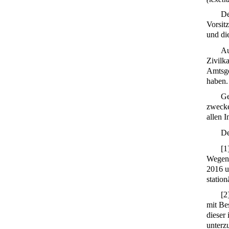
De
Vorsit
und di
Au
Zivilk
Amtsge
haben.
Ge
zwecke
allen 
De
[
1
Wegen 
2016 u
statio
[
2
mit Be
dieser
unterzu