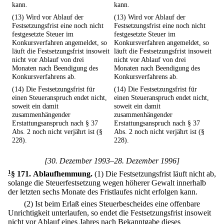
kann.
kann.
(13) Wird vor Ablauf der
(13) Wird vor Ablauf der
Festsetzungsfrist eine noch nicht
Festsetzungsfrist eine noch nicht
festgesetzte Steuer im
festgesetzte Steuer im
Konkursverfahren angemeldet, so
Konkursverfahren angemeldet, so
läuft die Festsetzungsfrist insoweit
läuft die Festsetzungsfrist insoweit
nicht vor Ablauf von drei
nicht vor Ablauf von drei
Monaten nach Beendigung des
Monaten nach Beendigung des
Konkursverfahrens ab.
Konkursverfahrens ab.
(14) Die Festsetzungsfrist für
(14) Die Festsetzungsfrist für
einen Steueranspruch endet nicht,
einen Steueranspruch endet nicht,
soweit ein damit
soweit ein damit
zusammenhängender
zusammenhängender
Erstattungsanspruch nach § 37
Erstattungsanspruch nach § 37
Abs. 2 noch nicht verjährt ist (§
Abs. 2 noch nicht verjährt ist (§
228).
228).
[30. Dezember 1993–28. Dezember 1996]
1
§ 171
.
Ablaufhemmung.
(1) Die Festsetzungsfrist läuft nicht ab,
solange die Steuerfestsetzung wegen höherer Gewalt innerhalb
der letzten sechs Monate des Fristlaufes nicht erfolgen kann.
(2) Ist beim Erlaß eines Steuerbescheides eine offenbare
Unrichtigkeit unterlaufen, so endet die Festsetzungsfrist insoweit
nicht vor Ablauf eines Jahres nach Bekanntgabe dieses