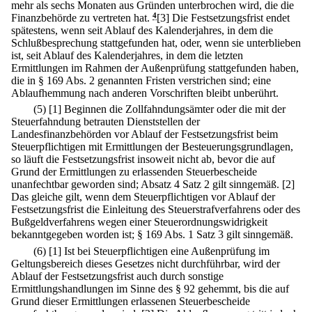
mehr als sechs Monaten aus Gründen unterbrochen wird, die die
Finanzbehörde zu vertreten hat.
4
[3] Die Festsetzungsfrist endet
spätestens, wenn seit Ablauf des Kalenderjahres, in dem die
Schlußbesprechung stattgefunden hat, oder, wenn sie unterblieben
ist, seit Ablauf des Kalenderjahres, in dem die letzten
Ermittlungen im Rahmen der Außenprüfung stattgefunden haben,
die in § 169 Abs. 2 genannten Fristen verstrichen sind; eine
Ablaufhemmung nach anderen Vorschriften bleibt unberührt.
(5)
[1] Beginnen die Zollfahndungsämter oder die mit der
Steuerfahndung betrauten Dienststellen der
Landesfinanzbehörden vor Ablauf der Festsetzungsfrist beim
Steuerpflichtigen mit Ermittlungen der Besteuerungsgrundlagen,
so läuft die Festsetzungsfrist insoweit nicht ab, bevor die auf
Grund der Ermittlungen zu erlassenden Steuerbescheide
unanfechtbar geworden sind; Absatz 4 Satz 2 gilt sinngemäß.
[2]
Das gleiche gilt, wenn dem Steuerpflichtigen vor Ablauf der
Festsetzungsfrist die Einleitung des Steuerstrafverfahrens oder des
Bußgeldverfahrens wegen einer Steuerordnungswidrigkeit
bekanntgegeben worden ist; § 169 Abs. 1 Satz 3 gilt sinngemäß.
(6)
[1] Ist bei Steuerpflichtigen eine Außenprüfung im
Geltungsbereich dieses Gesetzes nicht durchführbar, wird der
Ablauf der Festsetzungsfrist auch durch sonstige
Ermittlungshandlungen im Sinne des § 92 gehemmt, bis die auf
Grund dieser Ermittlungen erlassenen Steuerbescheide