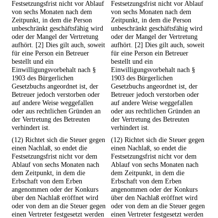
Festsetzungsfrist nicht vor Ablauf
Festsetzungsfrist nicht vor Ablauf
von sechs Monaten nach dem
von sechs Monaten nach dem
Zeitpunkt, in dem die Person
Zeitpunkt, in dem die Person
unbeschränkt geschäftsfähig wird
unbeschränkt geschäftsfähig wird
oder der Mangel der Vertretung
oder der Mangel der Vertretung
aufhört. [2] Dies gilt auch, soweit
aufhört. [2] Dies gilt auch, soweit
für eine Person ein Betreuer
für eine Person ein Betreuer
bestellt und ein
bestellt und ein
Einwilligungsvorbehalt nach §
Einwilligungsvorbehalt nach §
1903 des Bürgerlichen
1903 des Bürgerlichen
Gesetzbuchs angeordnet ist, der
Gesetzbuchs angeordnet ist, der
Betreuer jedoch verstorben oder
Betreuer jedoch verstorben oder
auf andere Weise weggefallen
auf andere Weise weggefallen
oder aus rechtlichen Gründen an
oder aus rechtlichen Gründen an
der Vertretung des Betreuten
der Vertretung des Betreuten
verhindert ist.
verhindert ist.
(12) Richtet sich die Steuer gegen
(12) Richtet sich die Steuer gegen
einen Nachlaß, so endet die
einen Nachlaß, so endet die
Festsetzungsfrist nicht vor dem
Festsetzungsfrist nicht vor dem
Ablauf von sechs Monaten nach
Ablauf von sechs Monaten nach
dem Zeitpunkt, in dem die
dem Zeitpunkt, in dem die
Erbschaft von dem Erben
Erbschaft von dem Erben
angenommen oder der Konkurs
angenommen oder der Konkurs
über den Nachlaß eröffnet wird
über den Nachlaß eröffnet wird
oder von dem an die Steuer gegen
oder von dem an die Steuer gegen
einen Vertreter festgesetzt werden
einen Vertreter festgesetzt werden