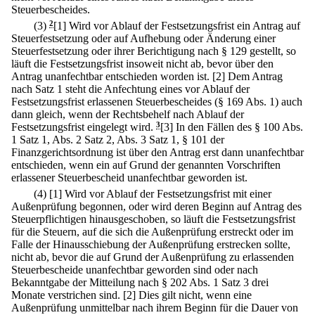
Steuerbescheides.
(3)
2
[1] Wird vor Ablauf der Festsetzungsfrist ein Antrag auf
Steuerfestsetzung oder auf Aufhebung oder Änderung einer
Steuerfestsetzung oder ihrer Berichtigung nach § 129 gestellt, so
läuft die Festsetzungsfrist insoweit nicht ab, bevor über den
Antrag unanfechtbar entschieden worden ist.
[2] Dem Antrag
nach Satz 1 steht die Anfechtung eines vor Ablauf der
Festsetzungsfrist erlassenen Steuerbescheides (§ 169 Abs. 1) auch
dann gleich, wenn der Rechtsbehelf nach Ablauf der
Festsetzungsfrist eingelegt wird.
3
[3] In den Fällen des § 100 Abs.
1 Satz 1, Abs. 2 Satz 2, Abs. 3 Satz 1, § 101 der
Finanzgerichtsordnung ist über den Antrag erst dann unanfechtbar
entschieden, wenn ein auf Grund der genannten Vorschriften
erlassener Steuerbescheid unanfechtbar geworden ist.
(4)
[1] Wird vor Ablauf der Festsetzungsfrist mit einer
Außenprüfung begonnen, oder wird deren Beginn auf Antrag des
Steuerpflichtigen hinausgeschoben, so läuft die Festsetzungsfrist
für die Steuern, auf die sich die Außenprüfung erstreckt oder im
Falle der Hinausschiebung der Außenprüfung erstrecken sollte,
nicht ab, bevor die auf Grund der Außenprüfung zu erlassenden
Steuerbescheide unanfechtbar geworden sind oder nach
Bekanntgabe der Mitteilung nach § 202 Abs. 1 Satz 3 drei
Monate verstrichen sind.
[2] Dies gilt nicht, wenn eine
Außenprüfung unmittelbar nach ihrem Beginn für die Dauer von