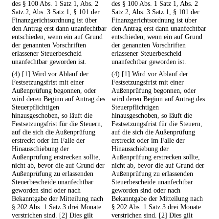
des § 100 Abs. 1 Satz 1, Abs. 2
des § 100 Abs. 1 Satz 1, Abs. 2
Satz 2, Abs. 3 Satz 1, § 101 der
Satz 2, Abs. 3 Satz 1, § 101 der
Finanzgerichtsordnung ist über
Finanzgerichtsordnung ist über
den Antrag erst dann unanfechtbar
den Antrag erst dann unanfechtbar
entschieden, wenn ein auf Grund
entschieden, wenn ein auf Grund
der genannten Vorschriften
der genannten Vorschriften
erlassener Steuerbescheid
erlassener Steuerbescheid
unanfechtbar geworden ist.
unanfechtbar geworden ist.
(4) [1] Wird vor Ablauf der
(4) [1] Wird vor Ablauf der
Festsetzungsfrist mit einer
Festsetzungsfrist mit einer
Außenprüfung begonnen, oder
Außenprüfung begonnen, oder
wird deren Beginn auf Antrag des
wird deren Beginn auf Antrag des
Steuerpflichtigen
Steuerpflichtigen
hinausgeschoben, so läuft die
hinausgeschoben, so läuft die
Festsetzungsfrist für die Steuern,
Festsetzungsfrist für die Steuern,
auf die sich die Außenprüfung
auf die sich die Außenprüfung
erstreckt oder im Falle der
erstreckt oder im Falle der
Hinausschiebung der
Hinausschiebung der
Außenprüfung erstrecken sollte,
Außenprüfung erstrecken sollte,
nicht ab, bevor die auf Grund der
nicht ab, bevor die auf Grund der
Außenprüfung zu erlassenden
Außenprüfung zu erlassenden
Steuerbescheide unanfechtbar
Steuerbescheide unanfechtbar
geworden sind oder nach
geworden sind oder nach
Bekanntgabe der Mitteilung nach
Bekanntgabe der Mitteilung nach
§ 202 Abs. 1 Satz 3 drei Monate
§ 202 Abs. 1 Satz 3 drei Monate
verstrichen sind. [2] Dies gilt
verstrichen sind. [2] Dies gilt