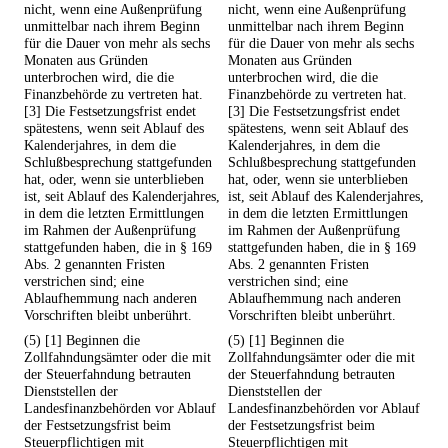
nicht, wenn eine Außenprüfung
nicht, wenn eine Außenprüfung
unmittelbar nach ihrem Beginn
unmittelbar nach ihrem Beginn
für die Dauer von mehr als sechs
für die Dauer von mehr als sechs
Monaten aus Gründen
Monaten aus Gründen
unterbrochen wird, die die
unterbrochen wird, die die
Finanzbehörde zu vertreten hat.
Finanzbehörde zu vertreten hat.
[3] Die Festsetzungsfrist endet
[3] Die Festsetzungsfrist endet
spätestens, wenn seit Ablauf des
spätestens, wenn seit Ablauf des
Kalenderjahres, in dem die
Kalenderjahres, in dem die
Schlußbesprechung stattgefunden
Schlußbesprechung stattgefunden
hat, oder, wenn sie unterblieben
hat, oder, wenn sie unterblieben
ist, seit Ablauf des Kalenderjahres,
ist, seit Ablauf des Kalenderjahres,
in dem die letzten Ermittlungen
in dem die letzten Ermittlungen
im Rahmen der Außenprüfung
im Rahmen der Außenprüfung
stattgefunden haben, die in § 169
stattgefunden haben, die in § 169
Abs. 2 genannten Fristen
Abs. 2 genannten Fristen
verstrichen sind; eine
verstrichen sind; eine
Ablaufhemmung nach anderen
Ablaufhemmung nach anderen
Vorschriften bleibt unberührt.
Vorschriften bleibt unberührt.
(5) [1] Beginnen die
(5) [1] Beginnen die
Zollfahndungsämter oder die mit
Zollfahndungsämter oder die mit
der Steuerfahndung betrauten
der Steuerfahndung betrauten
Dienststellen der
Dienststellen der
Landesfinanzbehörden vor Ablauf
Landesfinanzbehörden vor Ablauf
der Festsetzungsfrist beim
der Festsetzungsfrist beim
Steuerpflichtigen mit
Steuerpflichtigen mit