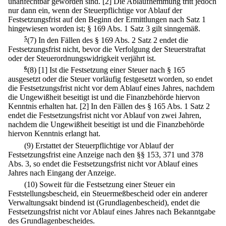
unanfechtbar geworden sind.
[2] Die Ablaufhemmung tritt jedoch
nur dann ein, wenn der Steuerpflichtige vor Ablauf der
Festsetzungsfrist auf den Beginn der Ermittlungen nach Satz 1
hingewiesen worden ist; § 169 Abs. 1 Satz 3 gilt sinngemäß.
5
(7) In den Fällen des § 169 Abs. 2 Satz 2 endet die
Festsetzungsfrist nicht, bevor die Verfolgung der Steuerstraftat
oder der Steuerordnungswidrigkeit verjährt ist.
6
(8)
[1] Ist die Festsetzung einer Steuer nach § 165
ausgesetzt oder die Steuer vorläufig festgesetzt worden, so endet
die Festsetzungsfrist nicht vor dem Ablauf eines Jahres, nachdem
die Ungewißheit beseitigt ist und die Finanzbehörde hiervon
Kenntnis erhalten hat.
[2] In den Fällen des § 165 Abs. 1 Satz 2
endet die Festsetzungsfrist nicht vor Ablauf von zwei Jahren,
nachdem die Ungewißheit beseitigt ist und die Finanzbehörde
hiervon Kenntnis erlangt hat.
(9) Erstattet der Steuerpflichtige vor Ablauf der
Festsetzungsfrist eine Anzeige nach den §§ 153, 371 und 378
Abs. 3, so endet die Festsetzungsfrist nicht vor Ablauf eines
Jahres nach Eingang der Anzeige.
(10) Soweit für die Festsetzung einer Steuer ein
Feststellungsbescheid, ein Steuermeßbescheid oder ein anderer
Verwaltungsakt bindend ist (Grundlagenbescheid), endet die
Festsetzungsfrist nicht vor Ablauf eines Jahres nach Bekanntgabe
des Grundlagenbescheides.