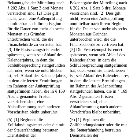
Bekanntgabe der Mitteilung nach
Bekanntgabe der Mitteilung nach
§ 202 Abs. 1 Satz 3 drei Monate
§ 202 Abs. 1 Satz 3 drei Monate
verstrichen sind. [2] Dies gilt
verstrichen sind. [2] Dies gilt
nicht, wenn eine Außenprüfung
nicht, wenn eine Außenprüfung
unmittelbar nach ihrem Beginn
unmittelbar nach ihrem Beginn
für die Dauer von mehr als sechs
für die Dauer von mehr als sechs
Monaten aus Gründen
Monaten aus Gründen
unterbrochen wird, die die
unterbrochen wird, die die
Finanzbehörde zu vertreten hat.
Finanzbehörde zu vertreten hat.
[3] Die Festsetzungsfrist endet
[3] Die Festsetzungsfrist endet
spätestens, wenn seit Ablauf des
spätestens, wenn seit Ablauf des
Kalenderjahres, in dem die
Kalenderjahres, in dem die
Schlußbesprechung stattgefunden
Schlußbesprechung stattgefunden
hat, oder, wenn sie unterblieben
hat, oder, wenn sie unterblieben
ist, seit Ablauf des Kalenderjahres,
ist, seit Ablauf des Kalenderjahres,
in dem die letzten Ermittlungen
in dem die letzten Ermittlungen
im Rahmen der Außenprüfung
im Rahmen der Außenprüfung
stattgefunden haben, die in § 169
stattgefunden haben, die in § 169
Abs. 2 genannten Fristen
Abs. 2 genannten Fristen
verstrichen sind; eine
verstrichen sind; eine
Ablaufhemmung nach anderen
Ablaufhemmung nach anderen
Vorschriften bleibt unberührt.
Vorschriften bleibt unberührt.
(5) [1] Beginnen die
(5) [1] Beginnen die
Zollfahndungsämter oder die mit
Zollfahndungsämter oder die mit
der Steuerfahndung betrauten
der Steuerfahndung betrauten
Dienststellen der
Dienststellen der