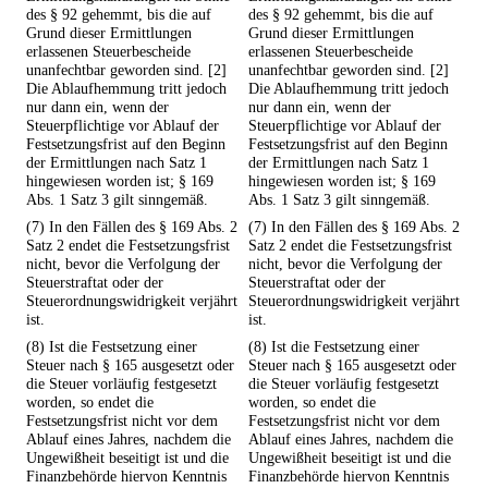
des § 92 gehemmt, bis die auf
des § 92 gehemmt, bis die auf
Grund dieser Ermittlungen
Grund dieser Ermittlungen
erlassenen Steuerbescheide
erlassenen Steuerbescheide
unanfechtbar geworden sind. [2]
unanfechtbar geworden sind. [2]
Die Ablaufhemmung tritt jedoch
Die Ablaufhemmung tritt jedoch
nur dann ein, wenn der
nur dann ein, wenn der
Steuerpflichtige vor Ablauf der
Steuerpflichtige vor Ablauf der
Festsetzungsfrist auf den Beginn
Festsetzungsfrist auf den Beginn
der Ermittlungen nach Satz 1
der Ermittlungen nach Satz 1
hingewiesen worden ist; § 169
hingewiesen worden ist; § 169
Abs. 1 Satz 3 gilt sinngemäß.
Abs. 1 Satz 3 gilt sinngemäß.
(7) In den Fällen des § 169 Abs. 2
(7) In den Fällen des § 169 Abs. 2
Satz 2 endet die Festsetzungsfrist
Satz 2 endet die Festsetzungsfrist
nicht, bevor die Verfolgung der
nicht, bevor die Verfolgung der
Steuerstraftat oder der
Steuerstraftat oder der
Steuerordnungswidrigkeit verjährt
Steuerordnungswidrigkeit verjährt
ist.
ist.
(8) Ist die Festsetzung einer
(8) Ist die Festsetzung einer
Steuer nach § 165 ausgesetzt oder
Steuer nach § 165 ausgesetzt oder
die Steuer vorläufig festgesetzt
die Steuer vorläufig festgesetzt
worden, so endet die
worden, so endet die
Festsetzungsfrist nicht vor dem
Festsetzungsfrist nicht vor dem
Ablauf eines Jahres, nachdem die
Ablauf eines Jahres, nachdem die
Ungewißheit beseitigt ist und die
Ungewißheit beseitigt ist und die
Finanzbehörde hiervon Kenntnis
Finanzbehörde hiervon Kenntnis