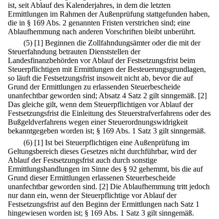
ist, seit Ablauf des Kalenderjahres, in dem die letzten
Ermittlungen im Rahmen der Außenprüfung stattgefunden haben,
die in § 169 Abs. 2 genannten Fristen verstrichen sind; eine
Ablaufhemmung nach anderen Vorschriften bleibt unberührt.
(5)
[1] Beginnen die Zollfahndungsämter oder die mit der
Steuerfahndung betrauten Dienststellen der
Landesfinanzbehörden vor Ablauf der Festsetzungsfrist beim
Steuerpflichtigen mit Ermittlungen der Besteuerungsgrundlagen,
so läuft die Festsetzungsfrist insoweit nicht ab, bevor die auf
Grund der Ermittlungen zu erlassenden Steuerbescheide
unanfechtbar geworden sind; Absatz 4 Satz 2 gilt sinngemäß.
[2]
Das gleiche gilt, wenn dem Steuerpflichtigen vor Ablauf der
Festsetzungsfrist die Einleitung des Steuerstrafverfahrens oder des
Bußgeldverfahrens wegen einer Steuerordnungswidrigkeit
bekanntgegeben worden ist; § 169 Abs. 1 Satz 3 gilt sinngemäß.
(6)
[1] Ist bei Steuerpflichtigen eine Außenprüfung im
Geltungsbereich dieses Gesetzes nicht durchführbar, wird der
Ablauf der Festsetzungsfrist auch durch sonstige
Ermittlungshandlungen im Sinne des § 92 gehemmt, bis die auf
Grund dieser Ermittlungen erlassenen Steuerbescheide
unanfechtbar geworden sind.
[2] Die Ablaufhemmung tritt jedoch
nur dann ein, wenn der Steuerpflichtige vor Ablauf der
Festsetzungsfrist auf den Beginn der Ermittlungen nach Satz 1
hingewiesen worden ist; § 169 Abs. 1 Satz 3 gilt sinngemäß.