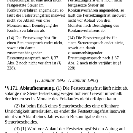
Festsetzungsfrist eine noch nicht
Festsetzungsfrist eine noch nicht
festgesetzte Steuer im
festgesetzte Steuer im
Konkursverfahren angemeldet, so
Konkursverfahren angemeldet, so
läuft die Festsetzungsfrist insoweit
läuft die Festsetzungsfrist insoweit
nicht vor Ablauf von drei
nicht vor Ablauf von drei
Monaten nach Beendigung des
Monaten nach Beendigung des
Konkursverfahrens ab.
Konkursverfahrens ab.
(14) Die Festsetzungsfrist für
(14) Die Festsetzungsfrist für
einen Steueranspruch endet nicht,
einen Steueranspruch endet nicht,
soweit ein damit
soweit ein damit
zusammenhängender
zusammenhängender
Erstattungsanspruch nach § 37
Erstattungsanspruch nach § 37
Abs. 2 noch nicht verjährt ist (§
Abs. 2 noch nicht verjährt ist (§
228).
228).
[1. Januar 1992–1. Januar 1993]
1
§ 171
.
Ablaufhemmung.
(1) Die Festsetzungsfrist läuft nicht ab,
solange die Steuerfestsetzung wegen höherer Gewalt innerhalb
der letzten sechs Monate des Fristlaufes nicht erfolgen kann.
(2) Ist beim Erlaß eines Steuerbescheides eine offenbare
Unrichtigkeit unterlaufen, so endet die Festsetzungsfrist insoweit
nicht vor Ablauf eines Jahres nach Bekanntgabe dieses
Steuerbescheides.
(3)
[1] Wird vor Ablauf der Festsetzungsfrist ein Antrag auf