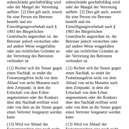
unbeschränkt geschäftsfähig wird
unbeschränkt geschäftsfähig wird
oder der Mangel der Vertretung
oder der Mangel der Vertretung
aufhört. [2] Dies gilt auch, soweit
aufhört. [2] Dies gilt auch, soweit
für eine Person ein Betreuer
für eine Person ein Betreuer
bestellt und ein
bestellt und ein
Einwilligungsvorbehalt nach §
Einwilligungsvorbehalt nach §
1903 des Bürgerlichen
1903 des Bürgerlichen
Gesetzbuchs angeordnet ist, der
Gesetzbuchs angeordnet ist, der
Betreuer jedoch verstorben oder
Betreuer jedoch verstorben oder
auf andere Weise weggefallen
auf andere Weise weggefallen
oder aus rechtlichen Gründen an
oder aus rechtlichen Gründen an
der Vertretung des Betreuten
der Vertretung des Betreuten
verhindert ist.
verhindert ist.
(12) Richtet sich die Steuer gegen
(12) Richtet sich die Steuer gegen
einen Nachlaß, so endet die
einen Nachlaß, so endet die
Festsetzungsfrist nicht vor dem
Festsetzungsfrist nicht vor dem
Ablauf von sechs Monaten nach
Ablauf von sechs Monaten nach
dem Zeitpunkt, in dem die
dem Zeitpunkt, in dem die
Erbschaft von dem Erben
Erbschaft von dem Erben
angenommen oder der Konkurs
angenommen oder der Konkurs
über den Nachlaß eröffnet wird
über den Nachlaß eröffnet wird
oder von dem an die Steuer gegen
oder von dem an die Steuer gegen
einen Vertreter festgesetzt werden
einen Vertreter festgesetzt werden
kann.
kann.
(13) Wird vor Ablauf der
(13) Wird vor Ablauf der