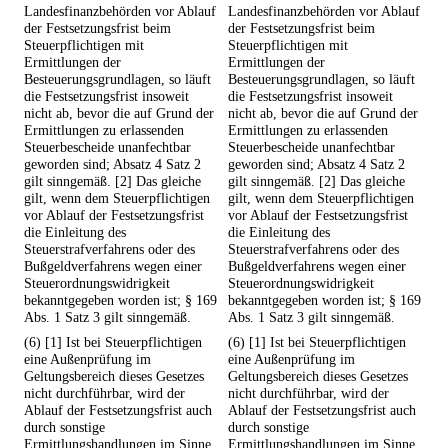
Landesfinanzbehörden vor Ablauf
Landesfinanzbehörden vor Ablauf
der Festsetzungsfrist beim
der Festsetzungsfrist beim
Steuerpflichtigen mit
Steuerpflichtigen mit
Ermittlungen der
Ermittlungen der
Besteuerungsgrundlagen, so läuft
Besteuerungsgrundlagen, so läuft
die Festsetzungsfrist insoweit
die Festsetzungsfrist insoweit
nicht ab, bevor die auf Grund der
nicht ab, bevor die auf Grund der
Ermittlungen zu erlassenden
Ermittlungen zu erlassenden
Steuerbescheide unanfechtbar
Steuerbescheide unanfechtbar
geworden sind; Absatz 4 Satz 2
geworden sind; Absatz 4 Satz 2
gilt sinngemäß. [2] Das gleiche
gilt sinngemäß. [2] Das gleiche
gilt, wenn dem Steuerpflichtigen
gilt, wenn dem Steuerpflichtigen
vor Ablauf der Festsetzungsfrist
vor Ablauf der Festsetzungsfrist
die Einleitung des
die Einleitung des
Steuerstrafverfahrens oder des
Steuerstrafverfahrens oder des
Bußgeldverfahrens wegen einer
Bußgeldverfahrens wegen einer
Steuerordnungswidrigkeit
Steuerordnungswidrigkeit
bekanntgegeben worden ist; § 169
bekanntgegeben worden ist; § 169
Abs. 1 Satz 3 gilt sinngemäß.
Abs. 1 Satz 3 gilt sinngemäß.
(6) [1] Ist bei Steuerpflichtigen
(6) [1] Ist bei Steuerpflichtigen
eine Außenprüfung im
eine Außenprüfung im
Geltungsbereich dieses Gesetzes
Geltungsbereich dieses Gesetzes
nicht durchführbar, wird der
nicht durchführbar, wird der
Ablauf der Festsetzungsfrist auch
Ablauf der Festsetzungsfrist auch
durch sonstige
durch sonstige
Ermittlungshandlungen im Sinne
Ermittlungshandlungen im Sinne