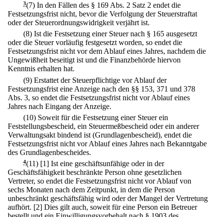
3
(7) In den Fällen des § 169 Abs. 2 Satz 2 endet die
Festsetzungsfrist nicht, bevor die Verfolgung der Steuerstraftat
oder der Steuerordnungswidrigkeit verjährt ist.
(8) Ist die Festsetzung einer Steuer nach § 165 ausgesetzt
oder die Steuer vorläufig festgesetzt worden, so endet die
Festsetzungsfrist nicht vor dem Ablauf eines Jahres, nachdem die
Ungewißheit beseitigt ist und die Finanzbehörde hiervon
Kenntnis erhalten hat.
(9) Erstattet der Steuerpflichtige vor Ablauf der
Festsetzungsfrist eine Anzeige nach den §§ 153, 371 und 378
Abs. 3, so endet die Festsetzungsfrist nicht vor Ablauf eines
Jahres nach Eingang der Anzeige.
(10) Soweit für die Festsetzung einer Steuer ein
Feststellungsbescheid, ein Steuermeßbescheid oder ein anderer
Verwaltungsakt bindend ist (Grundlagenbescheid), endet die
Festsetzungsfrist nicht vor Ablauf eines Jahres nach Bekanntgabe
des Grundlagenbescheides.
4
(11)
[1] Ist eine geschäftsunfähige oder in der
Geschäftsfähigkeit beschränkte Person ohne gesetzlichen
Vertreter, so endet die Festsetzungsfrist nicht vor Ablauf von
sechs Monaten nach dem Zeitpunkt, in dem die Person
unbeschränkt geschäftsfähig wird oder der Mangel der Vertretung
aufhört.
[2] Dies gilt auch, soweit für eine Person ein Betreuer
bestellt und ein Einwilligungsvorbehalt nach § 1903 des