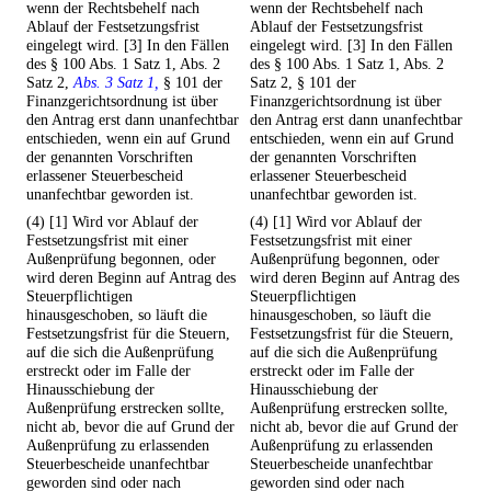
wenn der Rechtsbehelf nach
wenn der Rechtsbehelf nach
Ablauf der Festsetzungsfrist
Ablauf der Festsetzungsfrist
eingelegt wird. [3] In den Fällen
eingelegt wird. [3] In den Fällen
des § 100 Abs. 1 Satz 1, Abs. 2
des § 100 Abs. 1 Satz 1, Abs. 2
Satz 2,
Abs. 3 Satz 1,
§ 101 der
Satz 2, § 101 der
Finanzgerichtsordnung ist über
Finanzgerichtsordnung ist über
den Antrag erst dann unanfechtbar
den Antrag erst dann unanfechtbar
entschieden, wenn ein auf Grund
entschieden, wenn ein auf Grund
der genannten Vorschriften
der genannten Vorschriften
erlassener Steuerbescheid
erlassener Steuerbescheid
unanfechtbar geworden ist.
unanfechtbar geworden ist.
(4) [1] Wird vor Ablauf der
(4) [1] Wird vor Ablauf der
Festsetzungsfrist mit einer
Festsetzungsfrist mit einer
Außenprüfung begonnen, oder
Außenprüfung begonnen, oder
wird deren Beginn auf Antrag des
wird deren Beginn auf Antrag des
Steuerpflichtigen
Steuerpflichtigen
hinausgeschoben, so läuft die
hinausgeschoben, so läuft die
Festsetzungsfrist für die Steuern,
Festsetzungsfrist für die Steuern,
auf die sich die Außenprüfung
auf die sich die Außenprüfung
erstreckt oder im Falle der
erstreckt oder im Falle der
Hinausschiebung der
Hinausschiebung der
Außenprüfung erstrecken sollte,
Außenprüfung erstrecken sollte,
nicht ab, bevor die auf Grund der
nicht ab, bevor die auf Grund der
Außenprüfung zu erlassenden
Außenprüfung zu erlassenden
Steuerbescheide unanfechtbar
Steuerbescheide unanfechtbar
geworden sind oder nach
geworden sind oder nach