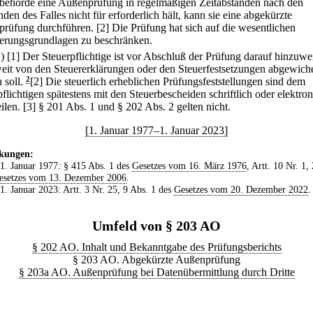
behörde eine Außenprüfung in regelmäßigen Zeitabständen nach den
en des Falles nicht für erforderlich hält, kann sie eine abgekürzte
rüfung durchführen.
[2] Die Prüfung hat sich auf die wesentlichen
erungsgrundlagen zu beschränken.
2)
[1] Der Steuerpflichtige ist vor Abschluß der Prüfung darauf hinzuwe
eit von den Steuererklärungen oder den Steuerfestsetzungen abgewich
 soll.
2
[2] Die steuerlich erheblichen Prüfungsfeststellungen sind dem
flichtigen spätestens mit den Steuerbescheiden schriftlich oder elektro
ilen.
[3] § 201 Abs. 1 und § 202 Abs. 2 gelten nicht.
[1. Januar 1977–1. Januar 2023]
kungen:
 1. Januar 1977: § 415 Abs. 1 des
Gesetzes vom 16. März 1976
, Artt. 10 Nr. 1,
esetzes vom 13. Dezember 2006
.
 1. Januar 2023: Artt. 3 Nr. 25, 9 Abs. 1 des
Gesetzes vom 20. Dezember 2022
.
Umfeld von § 203 AO
§ 202 AO. Inhalt und Bekanntgabe des Prüfungsberichts
§ 203 AO. Abgekürzte Außenprüfung
§ 203a AO. Außenprüfung bei Datenübermittlung durch Dritte