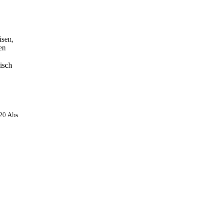
isen,
en
nisch
 20 Abs.