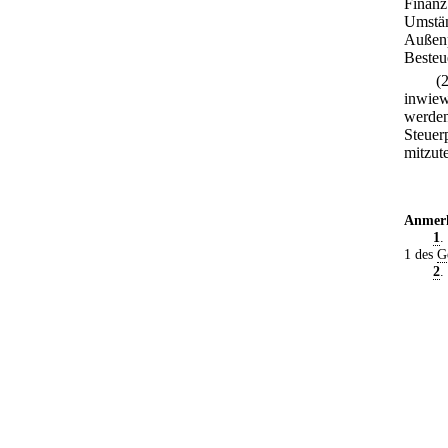
Finanz
Umständ
Außenp
Besteu
(
inwiew
werden
Steuerp
mitzute
Anmer
1
.
1 des
G
2
.