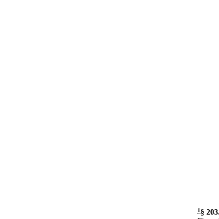
1
§ 203