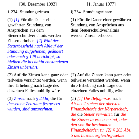
[30. Dezember 1993]
[1. Januar 1977]
§ 234. Stundungszinsen
§ 234. Stundungszinsen
(1)
[1]
Für die Dauer einer
(1) Für die Dauer einer gewährten
gewährten Stundung von
Stundung von Ansprüchen aus
Ansprüchen aus dem
dem Steuerschuldverhältnis
Steuerschuldverhältnis werden
werden Zinsen erhoben.
Zinsen erhoben.
[2] Wird der
Steuerbescheid nach Ablauf der
Stundung aufgehoben, geändert
oder nach § 129 berichtigt, so
bleiben die bis dahin entstandenen
Zinsen unberührt.
(2) Auf die Zinsen kann ganz oder
(2) Auf die Zinsen kann ganz oder
teilweise verzichtet werden, wenn
teilweise verzichtet werden, wenn
ihre Erhebung nach Lage des
ihre Erhebung nach Lage des
einzelnen Falles unbillig wäre.
einzelnen Falles unbillig wäre.
(3)
Zinsen
nach
§ 233a,
die für
(3)
[1] Die Befugnisse:
nach
denselben Zeitraum festgesetzt
Absatz 2 stehen der obersten
wurden, sind anzurechnen.
Finanzbehörde der Körperschaft,
die
die
Steuer verwaltet,
für
die
die Zinsen zu erheben sind, oder
den von ihr bestimmten
Finanzbehörden zu. [2] § 203 Abs.
5 des Lastenausgleichsgesetzes