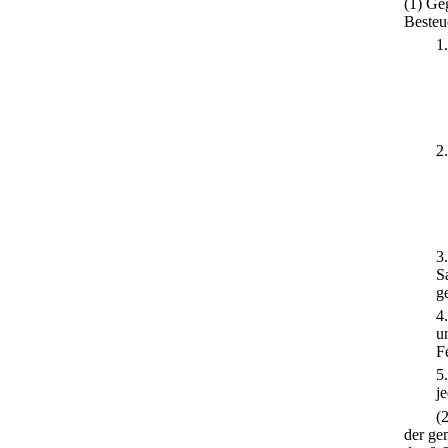
(1) Ge
Besteu
1
2
3
S
g
4
un
F
5
j
(
der ge