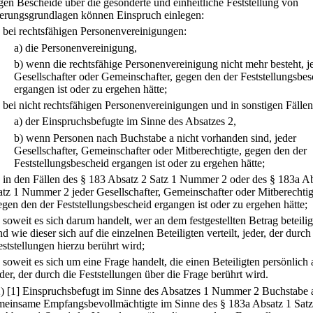
gen Bescheide über die gesonderte und einheitliche Feststellung von
erungsgrundlagen können Einspruch einlegen:
.
bei rechtsfähigen Personenvereinigungen:
a)
die Personenvereinigung,
b)
wenn die rechtsfähige Personenvereinigung nicht mehr besteht, j
Gesellschafter oder Gemeinschafter, gegen den der Feststellungsbes
ergangen ist oder zu ergehen hätte;
.
bei nicht rechtsfähigen Personenvereinigungen und in sonstigen Fällen
a)
der Einspruchsbefugte im Sinne des Absatzes 2,
b)
wenn Personen nach Buchstabe a nicht vorhanden sind, jeder
Gesellschafter, Gemeinschafter oder Mitberechtigte, gegen den der
Feststellungsbescheid ergangen ist oder zu ergehen hätte;
.
in den Fällen des § 183 Absatz 2 Satz 1 Nummer 2 oder des § 183a A
atz 1 Nummer 2 jeder Gesellschafter, Gemeinschafter oder Mitberechtig
egen den der Feststellungsbescheid ergangen ist oder zu ergehen hätte;
.
soweit es sich darum handelt, wer an dem festgestellten Betrag beteiligt
d wie dieser sich auf die einzelnen Beteiligten verteilt, jeder, der durch
eststellungen hierzu berührt wird;
.
soweit es sich um eine Frage handelt, die einen Beteiligten persönlich 
eder, der durch die Feststellungen über die Frage berührt wird.
2)
[1] Einspruchsbefugt im Sinne des Absatzes 1 Nummer 2 Buchstabe a
meinsame Empfangsbevollmächtigte im Sinne des § 183a Absatz 1 Satz