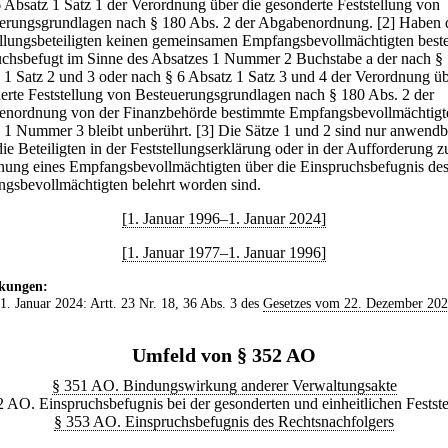
6 Absatz 1 Satz 1 der Verordnung über die gesonderte Feststellung von
erungsgrundlagen nach § 180 Abs. 2 der Abgabenordnung.
[2] Haben 
ellungsbeteiligten keinen gemeinsamen Empfangsbevollmächtigten bestell
uchsbefugt im Sinne des Absatzes 1 Nummer 2 Buchstabe a der nach §
 1 Satz 2 und 3 oder nach § 6 Absatz 1 Satz 3 und 4 der Verordnung üb
erte Feststellung von Besteuerungsgrundlagen nach § 180 Abs. 2 der
nordnung von der Finanzbehörde bestimmte Empfangsbevollmächtigt
 1 Nummer 3 bleibt unberührt.
[3] Die Sätze 1 und 2 sind nur anwendb
ie Beteiligten in der Feststellungserklärung oder in der Aufforderung z
ung eines Empfangsbevollmächtigten über die Einspruchsbefugnis de
gsbevollmächtigten belehrt worden sind.
[1. Januar 1996–1. Januar 2024]
[1. Januar 1977–1. Januar 1996]
kungen:
 1. Januar 2024: Artt. 23 Nr. 18, 36 Abs. 3 des
Gesetzes vom 22. Dezember 20
Umfeld von § 352 AO
§ 351 AO. Bindungswirkung anderer Verwaltungsakte
 AO. Einspruchsbefugnis bei der gesonderten und einheitlichen Festst
§ 353 AO. Einspruchsbefugnis des Rechtsnachfolgers