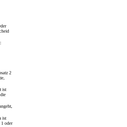
eder
cheid
:
bsatz 2
te,
 ist
 die
angeht,
 ist
 1 oder