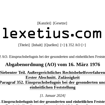
[
Kanzlei
] [
Gesetze
]
[
Titelei
] [
Inhalt
] [
Quellen
]
[
<
]
§ 352 AO
[
>
]
 AO. Einspruchsbefugnis bei der gesonderten und einheitlichen Festst
Abgabenordnung (AO) vom 16. März 1976
Siebenter Teil. Außergerichtliches Rechtsbehelfsverfahren
Erster Abschnitt. Zulässigkeit
Paragraf 352. Einspruchsbefugnis bei der gesonderten un
einheitlichen Feststellung
[1. Januar 2024]
.
Einspruchsbefugnis bei der gesonderten und einheitlichen Festste