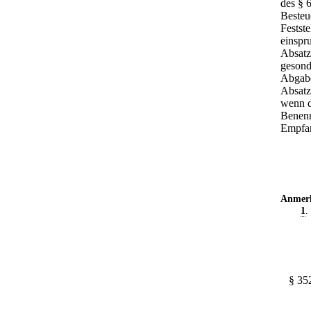
des § 
Besteu
Festst
einspr
Absatz
gesond
Abgabe
Absatz
wenn d
Benenn
Empfan
Anmer
1
.
§ 352