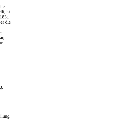
die
t, ist
 183a
er die
e;
ar,
ur
s
23
.
ellung