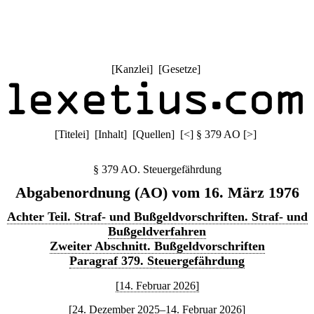
[
Kanzlei
] [
Gesetze
]
[
Titelei
] [
Inhalt
] [
Quellen
]
[
<
]
§ 379 AO
[
>
]
§ 379 AO. Steuergefährdung
Abgabenordnung (AO) vom 16. März 1976
Achter Teil. Straf- und Bußgeldvorschriften. Straf- und
Bußgeldverfahren
Zweiter Abschnitt. Bußgeldvorschriften
Paragraf 379. Steuergefährdung
[14. Februar 2026]
[24. Dezember 2025–14. Februar 2026]