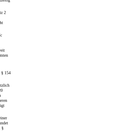
tzeitig
tz 2
ht
7c
eit
mmten
h § 154
tzlich
20
m
eren
ügt
einer
hndet
 §