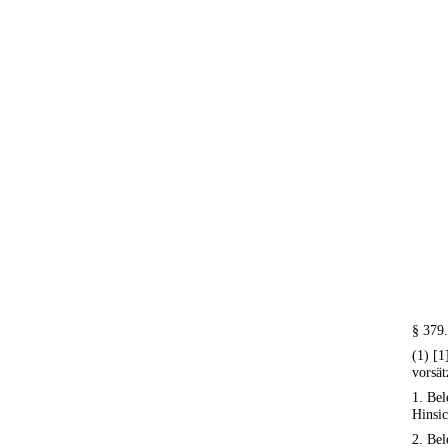
§ 379
(1) [1
vorsät
1. Bel
Hinsic
2. Bel