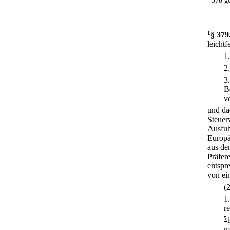
378 g
1
§ 379
leichtf
1
2
3
B
v
und da
Steuerv
Ausfuh
Europä
aus de
Präfer
entspr
von ei
(
1
r
5
m