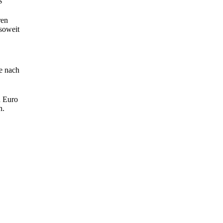
ren
soweit
ge nach
d Euro
n.