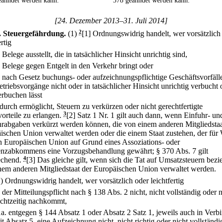
eahndet werden kann.
378 geahndet werden kann.
[24. Dezember 2013–31. Juli 2014]
.
Steuergefährdung.
(1)
2
[1] Ordnungswidrig handelt, wer vorsätzlich
ertig
.
Belege ausstellt, die in tatsächlicher Hinsicht unrichtig sind,
.
Belege gegen Entgelt in den Verkehr bringt oder
.
nach Gesetz buchungs- oder aufzeichnungspflichtige Geschäftsvorfäll
etriebsvorgänge nicht oder in tatsächlicher Hinsicht unrichtig verbucht 
erbuchen lässt
durch ermöglicht, Steuern zu verkürzen oder nicht gerechtfertigte
orteile zu erlangen.
3
[2] Satz 1 Nr. 1 gilt auch dann, wenn Einfuhr- un
rabgaben verkürzt werden können, die von einem anderen Mitgliedstaa
ischen Union verwaltet werden oder die einem Staat zustehen, der für
n Europäischen Union auf Grund eines Assoziations- oder
enzabkommens eine Vorzugsbehandlung gewährt; § 370 Abs. 7 gilt
echend.
4
[3] Das gleiche gilt, wenn sich die Tat auf Umsatzsteuern bezie
nem anderen Mitgliedstaat der Europäischen Union verwaltet werden.
2) Ordnungswidrig handelt, wer vorsätzlich oder leichtfertig
.
der Mitteilungspflicht nach § 138 Abs. 2 nicht, nicht vollständig oder n
echtzeitig nachkommt,
1a.
entgegen § 144 Absatz 1 oder Absatz 2 Satz 1, jeweils auch in Verb
it Absatz 5, eine Aufzeichnung nicht, nicht richtig oder nicht vollständi