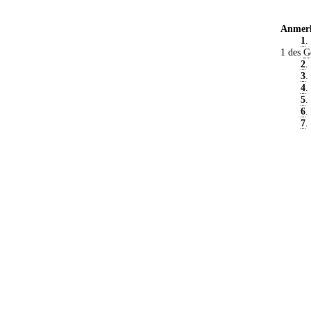
Anmer
1
.
1 des
G
2
.
3
.
4
.
5
.
6
.
7
.