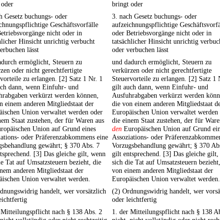
 oder
bringt oder
h Gesetz buchungs- oder
3. nach Gesetz buchungs- oder
chnungspflichtige Geschäftsvorfälle
aufzeichnungspflichtige Geschäftsvorfä
etriebsvorgänge nicht oder in
oder Betriebsvorgänge nicht oder in
hlicher Hinsicht unrichtig verbucht
tatsächlicher Hinsicht unrichtig verbuc
erbuchen lässt
oder verbuchen lässt
durch ermöglicht, Steuern zu
und dadurch ermöglicht, Steuern zu
zen oder nicht gerechtfertigte
verkürzen oder nicht gerechtfertigte
vorteile zu erlangen. [2] Satz 1 Nr. 1
Steuervorteile zu erlangen. [2] Satz 1 
uch dann, wenn Einfuhr- und
gilt auch dann, wenn Einfuhr- und
hrabgaben verkürzt werden können,
Ausfuhrabgaben verkürzt werden könn
n einem anderen Mitgliedstaat der
die von einem anderen Mitgliedstaat d
äischen Union verwaltet werden oder
Europäischen Union verwaltet werden
nem Staat zustehen, der für Waren aus
die einem Staat zustehen, der für Ware
ropäischen Union auf Grund eines
den
Europäischen Union auf Grund ei
iations- oder Präferenzabkommens eine
Assoziations- oder Präferenzabkommen
gsbehandlung gewährt; § 370 Abs. 7
Vorzugsbehandlung gewährt; § 370 Ab
ntsprechend. [3] Das gleiche gilt, wenn
gilt entsprechend. [3] Das gleiche gilt
ie Tat auf Umsatzsteuern bezieht, die
sich die Tat auf Umsatzsteuern bezieht,
nem anderen Mitgliedstaat der
von einem anderen Mitgliedstaat der
äischen Union verwaltet werden.
Europäischen Union verwaltet werden.
dnungswidrig handelt, wer vorsätzlich
(2) Ordnungswidrig handelt, wer vorsä
eichtfertig
oder leichtfertig
 Mitteilungspflicht nach § 138 Abs. 2
1. der Mitteilungspflicht nach § 138 A