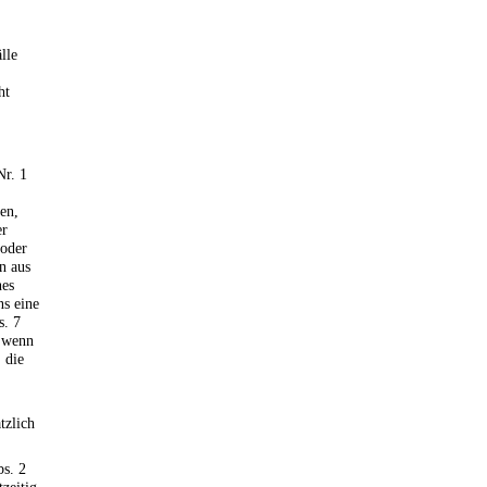
lle
ht
Nr. 1
en,
er
 oder
n aus
nes
s eine
s. 7
, wenn
 die
tzlich
bs. 2