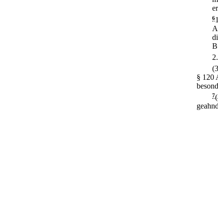
er
6
A
d
B
2
(
§ 120 
besond
7
geahnd