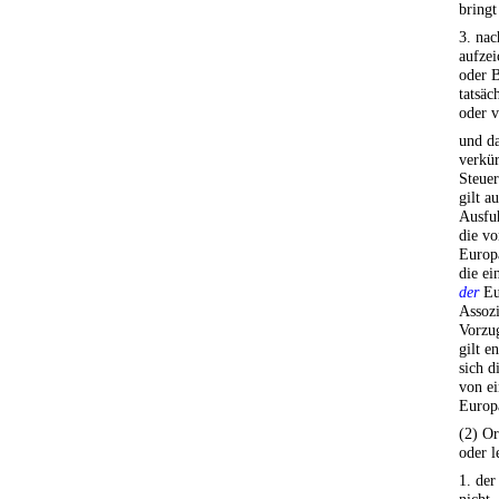
bringt
3. nac
aufzei
oder B
tatsäc
oder v
und da
verkür
Steuer
gilt a
Ausfu
die vo
Europ
die ei
der
Eu
Assoz
Vorzu
gilt e
sich d
von ei
Europ
(2) Or
oder l
1. der