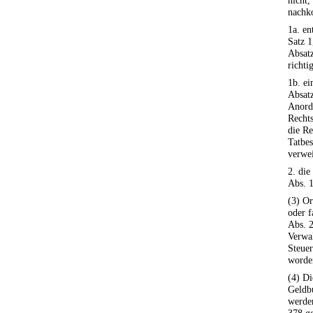
nicht,
nachk
1a. en
Satz 1
Absatz
richti
1b. ei
Absatz
Anord
Recht
die R
Tatbes
verwei
2. die
Abs. 1
(3) Or
oder f
Abs. 2
Verwa
Steuer
worden
(4) Di
Geldb
werde