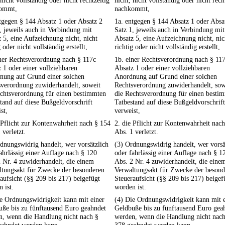
 nicht vollständig oder nicht rechtzeitig
nicht, nicht vollständig oder nicht rech
ommt,
nachkommt,
tgegen § 144 Absatz 1 oder Absatz 2
1a. entgegen § 144 Absatz 1 oder Absa
, jeweils auch in Verbindung mit
Satz 1, jeweils auch in Verbindung mit
 5, eine Aufzeichnung nicht, nicht
Absatz 5, eine Aufzeichnung nicht, nic
g oder nicht vollständig erstellt,
richtig oder nicht vollständig erstellt,
ner Rechtsverordnung nach § 117c
1b. einer Rechtsverordnung nach § 11
 1 oder einer vollziehbaren
Absatz 1 oder einer vollziehbaren
nung auf Grund einer solchen
Anordnung auf Grund einer solchen
sverordnung zuwiderhandelt, soweit
Rechtsverordnung zuwiderhandelt, sow
echtsverordnung für einen bestimmten
die Rechtsverordnung für einen besti
tand auf diese Bußgeldvorschrift
Tatbestand auf diese Bußgeldvorschrift
st,
verweist,
 Pflicht zur Kontenwahrheit nach § 154
2. die Pflicht zur Kontenwahrheit nac
 verletzt.
Abs. 1 verletzt.
dnungswidrig handelt, wer vorsätzlich
(3) Ordnungswidrig handelt, wer vorsä
ahrlässig einer Auflage nach § 120
oder fahrlässig einer Auflage nach § 1
 Nr. 4 zuwiderhandelt, die einem
Abs. 2 Nr. 4 zuwiderhandelt, die eine
ltungsakt für Zwecke der besonderen
Verwaltungsakt für Zwecke der besond
aufsicht (§§ 209 bis 217) beigefügt
Steueraufsicht (§§ 209 bis 217) beigef
 ist.
worden ist.
e Ordnungswidrigkeit kann mit einer
(4) Die Ordnungswidrigkeit kann mit 
uße bis zu fünftausend Euro geahndet
Geldbuße bis zu fünftausend Euro gea
n, wenn die Handlung nicht nach §
werden, wenn die Handlung nicht nach