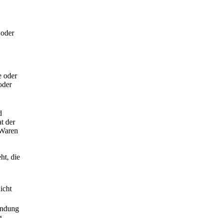
 oder
e oder
oder
d
t der
 Waren
ht, die
icht
indung
g