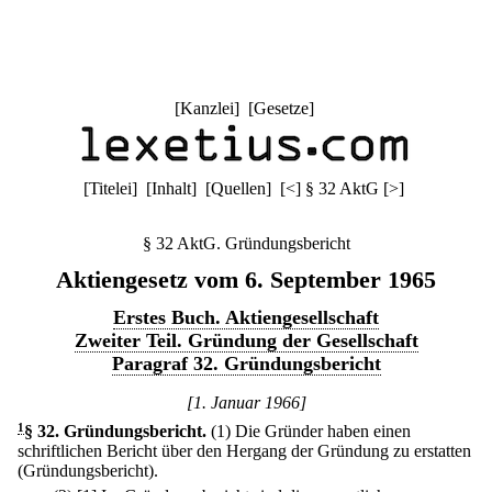
[
Kanzlei
] [
Gesetze
]
[
Titelei
] [
Inhalt
] [
Quellen
]
[
<
]
§ 32 AktG
[
>
]
§ 32 AktG. Gründungsbericht
Aktiengesetz vom 6. September 1965
Erstes Buch. Aktiengesellschaft
Zweiter Teil. Gründung der Gesellschaft
Paragraf 32. Gründungsbericht
[1. Januar 1966]
1
§ 32
.
Gründungsbericht.
(1) Die Gründer haben einen
schriftlichen Bericht über den Hergang der Gründung zu erstatten
(Gründungsbericht).