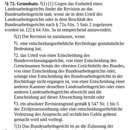
1
§ 72
.
Grundsatz.
2
(1)
[1] Gegen das Endurteil eines
Landesarbeitsgerichts findet die Revision an das
Bundesarbeitsgericht statt, wenn sie in dem Urteil des
Landesarbeitsgerichts oder in dem Beschluß des
Bundesarbeitsgerichts nach § 72a Abs. 5 Satz 2 zugelassen
worden ist.
[2] § 64 Abs. 3a ist entsprechend anzuwenden.
3
(2) Die Revision ist zuzulassen, wenn
4
1.
eine entscheidungserhebliche Rechtsfrage grundsätzliche
Bedeutung hat,
5
2.
das Urteil von einer Entscheidung des
Bundesverfassungsgerichts, von einer Entscheidung des
Gemeinsamen Senats der obersten Gerichtshöfe des Bundes,
von einer Entscheidung des Bundesarbeitsgerichts oder,
solange eine Entscheidung des Bundesarbeitsgerichts in der
Rechtsfrage nicht ergangen ist, von einer Entscheidung einer
anderen Kammer desselben Landesarbeitsgerichts oder eines
anderen Landesarbeitsgerichts abweicht und die
Entscheidung auf dieser Abweichung beruht oder
6
3.
ein absoluter Revisionsgrund gemäß § 547 Nr. 1 bis 5
der Zivilprozessordnung oder eine entscheidungserhebliche
Verletzung des Anspruchs auf rechtliches Gehör geltend
gemacht wird und vorliegt.
7
(3) Das Bundesarbeitsgericht ist an die Zulassung der