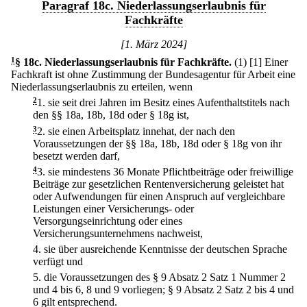
Paragraf 18c. Niederlassungserlaubnis für
Fachkräfte
[1. März 2024]
1
§ 18c
.
Niederlassungserlaubnis für Fachkräfte.
(1)
[1] Einer
Fachkraft ist ohne Zustimmung der Bundesagentur für Arbeit eine
Niederlassungserlaubnis zu erteilen, wenn
2
1.
sie seit drei Jahren im Besitz eines Aufenthaltstitels nach
den §§ 18a, 18b, 18d oder § 18g ist,
3
2.
sie einen Arbeitsplatz innehat, der nach den
Voraussetzungen der §§ 18a, 18b, 18d oder § 18g von ihr
besetzt werden darf,
4
3.
sie mindestens 36 Monate Pflichtbeiträge oder freiwillige
Beiträge zur gesetzlichen Rentenversicherung geleistet hat
oder Aufwendungen für einen Anspruch auf vergleichbare
Leistungen einer Versicherungs- oder
Versorgungseinrichtung oder eines
Versicherungsunternehmens nachweist,
4.
sie über ausreichende Kenntnisse der deutschen Sprache
verfügt und
5.
die Voraussetzungen des § 9 Absatz 2 Satz 1 Nummer 2
und 4 bis 6, 8 und 9 vorliegen; § 9 Absatz 2 Satz 2 bis 4 und
6 gilt entsprechend.