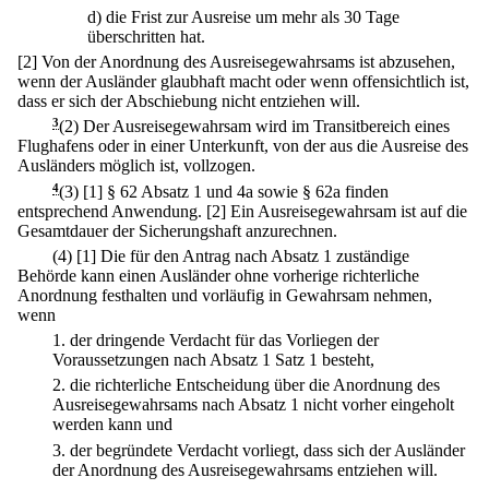
d)
die Frist zur Ausreise um mehr als 30 Tage
überschritten hat.
[2] Von der Anordnung des Ausreisegewahrsams ist abzusehen,
wenn der Ausländer glaubhaft macht oder wenn offensichtlich ist,
dass er sich der Abschiebung nicht entziehen will.
3
(2) Der Ausreisegewahrsam wird im Transitbereich eines
Flughafens oder in einer Unterkunft, von der aus die Ausreise des
Ausländers möglich ist, vollzogen.
4
(3)
[1] § 62 Absatz 1 und 4a sowie § 62a finden
entsprechend Anwendung.
[2] Ein Ausreisegewahrsam ist auf die
Gesamtdauer der Sicherungshaft anzurechnen.
(4)
[1] Die für den Antrag nach Absatz 1 zuständige
Behörde kann einen Ausländer ohne vorherige richterliche
Anordnung festhalten und vorläufig in Gewahrsam nehmen,
wenn
1.
der dringende Verdacht für das Vorliegen der
Voraussetzungen nach Absatz 1 Satz 1 besteht,
2.
die richterliche Entscheidung über die Anordnung des
Ausreisegewahrsams nach Absatz 1 nicht vorher eingeholt
werden kann und
3.
der begründete Verdacht vorliegt, dass sich der Ausländer
der Anordnung des Ausreisegewahrsams entziehen will.