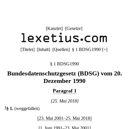
[
Kanzlei
] [
Gesetze
]
[
Titelei
] [
Inhalt
] [
Quellen
]
§ 1 BDSG1990
[
>
]
§ 1 BDSG1990
Bundesdatenschutzgesetz (BDSG) vom 20.
Dezember 1990
Paragraf 1
[25. Mai 2018]
1
§ 1
.
(weggefallen)
[23. Mai 2001–25. Mai 2018]
[1. Juni 1991–23. Mai 2001]