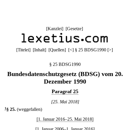
[
Kanzlei
] [
Gesetze
]
[
Titelei
] [
Inhalt
] [
Quellen
]
[
<
]
§ 25 BDSG1990
[
>
]
§ 25 BDSG1990
Bundesdatenschutzgesetz (BDSG) vom 20.
Dezember 1990
Paragraf 25
[25. Mai 2018]
1
§ 25
.
(weggefallen)
[1. Januar 2016–25. Mai 2018]
[1. Januar 2006–1. Januar 2016]