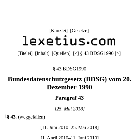
[
Kanzlei
] [
Gesetze
]
[
Titelei
] [
Inhalt
] [
Quellen
]
[
<
]
§ 43 BDSG1990
[
>
]
§ 43 BDSG1990
Bundesdatenschutzgesetz (BDSG) vom 20.
Dezember 1990
Paragraf 43
[25. Mai 2018]
1
§ 43
.
(weggefallen)
[11. Juni 2010–25. Mai 2018]
[1. April 2010–11. Juni 2010]