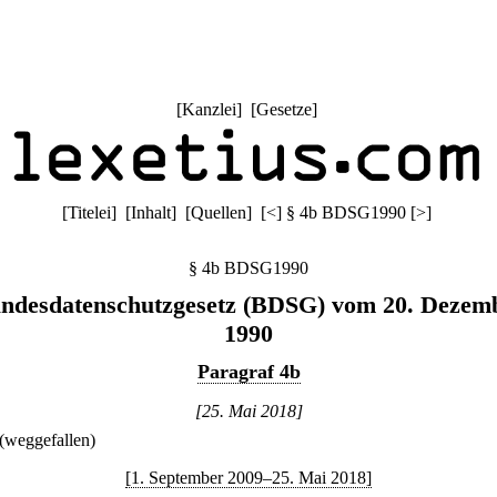
[
Kanzlei
] [
Gesetze
]
[
Titelei
] [
Inhalt
] [
Quellen
]
[
<
]
§ 4b BDSG1990
[
>
]
§ 4b BDSG1990
ndesdatenschutzgesetz (BDSG) vom 20. Dezem
1990
Paragraf 4b
[25. Mai 2018]
(weggefallen)
[1. September 2009–25. Mai 2018]