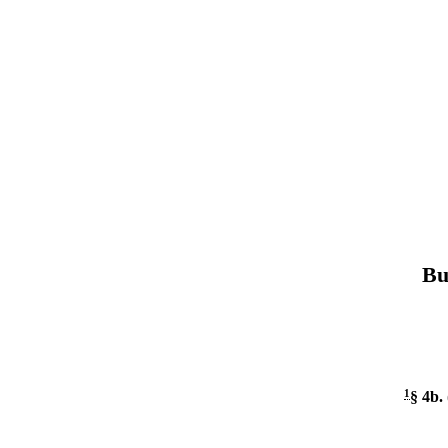
Bu
1
§ 4b
.