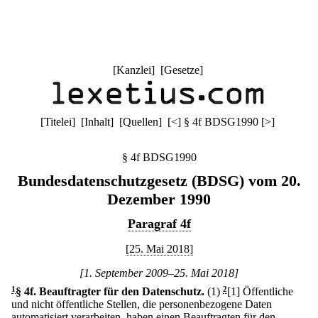
[
Kanzlei
] [
Gesetze
]
[
Titelei
] [
Inhalt
] [
Quellen
]
[
<
]
§ 4f BDSG1990
[
>
]
§ 4f BDSG1990
Bundesdatenschutzgesetz (BDSG) vom 20.
Dezember 1990
Paragraf 4f
[25. Mai 2018]
[1. September 2009–25. Mai 2018]
1
§ 4f
.
Beauftragter für den Datenschutz.
(1)
2
[1] Öffentliche
und nicht öffentliche Stellen, die personenbezogene Daten
automatisiert verarbeiten, haben einen Beauftragten für den