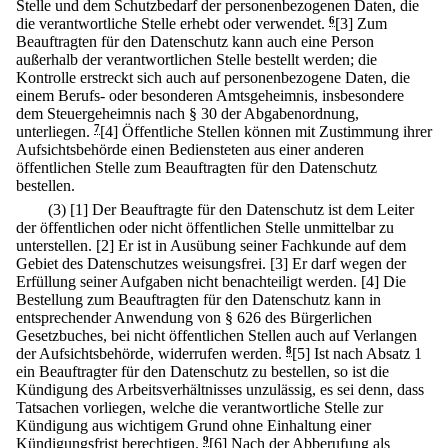
Stelle und dem Schutzbedarf der personenbezogenen Daten, die
die verantwortliche Stelle erhebt oder verwendet.
6
[3] Zum
Beauftragten für den Datenschutz kann auch eine Person
außerhalb der verantwortlichen Stelle bestellt werden; die
Kontrolle erstreckt sich auch auf personenbezogene Daten, die
einem Berufs- oder besonderen Amtsgeheimnis, insbesondere
dem Steuergeheimnis nach § 30 der Abgabenordnung,
unterliegen.
7
[4] Öffentliche Stellen können mit Zustimmung ihrer
Aufsichtsbehörde einen Bediensteten aus einer anderen
öffentlichen Stelle zum Beauftragten für den Datenschutz
bestellen.
(3)
[1] Der Beauftragte für den Datenschutz ist dem Leiter
der öffentlichen oder nicht öffentlichen Stelle unmittelbar zu
unterstellen.
[2] Er ist in Ausübung seiner Fachkunde auf dem
Gebiet des Datenschutzes weisungsfrei.
[3] Er darf wegen der
Erfüllung seiner Aufgaben nicht benachteiligt werden.
[4] Die
Bestellung zum Beauftragten für den Datenschutz kann in
entsprechender Anwendung von § 626 des Bürgerlichen
Gesetzbuches, bei nicht öffentlichen Stellen auch auf Verlangen
der Aufsichtsbehörde, widerrufen werden.
8
[5] Ist nach Absatz 1
ein Beauftragter für den Datenschutz zu bestellen, so ist die
Kündigung des Arbeitsverhältnisses unzulässig, es sei denn, dass
Tatsachen vorliegen, welche die verantwortliche Stelle zur
Kündigung aus wichtigem Grund ohne Einhaltung einer
Kündigungsfrist berechtigen.
9
[6] Nach der Abberufung als