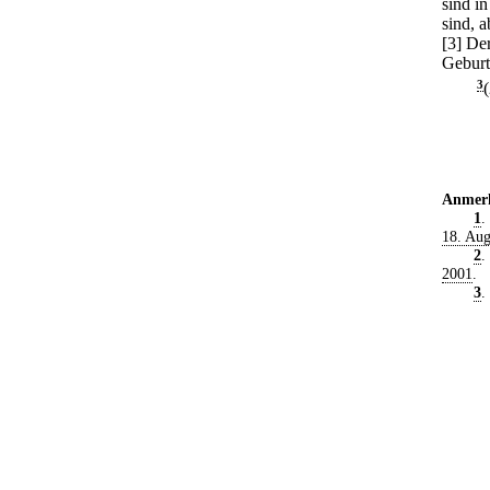
sind i
sind, 
[3] De
Geburt
3
Anmer
1
.
18. Aug
2
.
2001
.
3
.