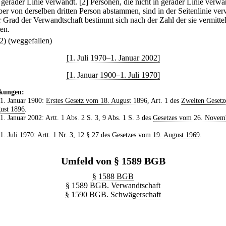
n gerader Linie verwandt.
[2] Personen, die nicht in gerader Linie verwa
aber von derselben dritten Person abstammen, sind in der Seitenlinie ve
r Grad der Verwandtschaft bestimmt sich nach der Zahl der sie vermitte
en.
(2) (weggefallen)
[1. Juli 1970–1. Januar 2002]
[1. Januar 1900–1. Juli 1970]
kungen:
 1. Januar 1900:
Erstes Gesetz vom 18. August 1896
, Art. 1 des
Zweiten Gesetz
ust 1896
.
 1. Januar 2002: Artt. 1 Abs. 2 S. 3, 9 Abs. 1 S. 3 des
Gesetzes vom 26. Novem
 1. Juli 1970: Artt. 1 Nr. 3, 12 § 27 des
Gesetzes vom 19. August 1969
.
Umfeld von § 1589 BGB
§ 1588 BGB
§ 1589 BGB. Verwandtschaft
§ 1590 BGB. Schwägerschaft