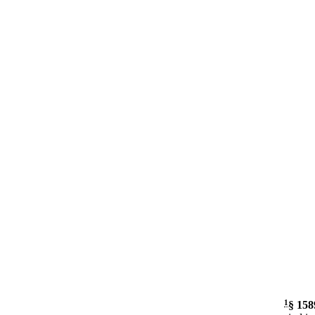
1
§ 158