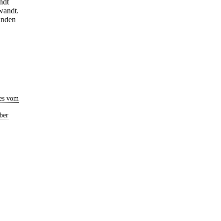
ndt
rwandt.
lnden
es vom
ber