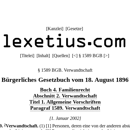
[
Kanzlei
] [
Gesetze
]
[
Titelei
] [
Inhalt
] [
Quellen
]
[
<
]
§ 1589 BGB
[
>
]
§ 1589 BGB. Verwandtschaft
Bürgerliches Gesetzbuch vom 18. August 1896
Buch 4. Familienrecht
Abschnitt 2. Verwandtschaft
Titel 1. Allgemeine Vorschriften
Paragraf 1589. Verwandtschaft
[1. Januar 2002]
9
.
2
Verwandtschaft.
(1)
[1] Personen, deren eine von der anderen abs