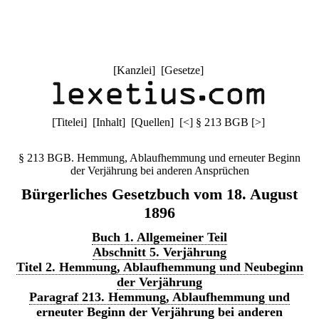
[
Kanzlei
] [
Gesetze
]
[
Titelei
] [
Inhalt
] [
Quellen
]
[
<
]
§ 213 BGB
[
>
]
§ 213 BGB. Hemmung, Ablaufhemmung und erneuter Beginn
der Verjährung bei anderen Ansprüchen
Bürgerliches Gesetzbuch vom 18. August
1896
Buch 1. Allgemeiner Teil
Abschnitt 5. Verjährung
Titel 2. Hemmung, Ablaufhemmung und Neubeginn
der Verjährung
Paragraf 213. Hemmung, Ablaufhemmung und
erneuter Beginn der Verjährung bei anderen