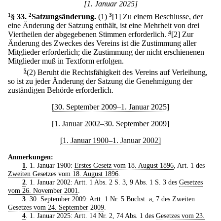
[1. Januar 2025]
1
§ 33
.
2
Satzungsänderung.
(1)
3
[1] Zu einem Beschlusse, der
eine Änderung der Satzung enthält, ist eine Mehrheit von drei
Viertheilen der abgegebenen Stimmen erforderlich.
4
[2] Zur
Änderung des Zweckes des Vereins ist die Zustimmung aller
Mitglieder erforderlich; die Zustimmung der nicht erschienenen
Mitglieder muß in Textform erfolgen.
5
(2) Beruht die Rechtsfähigkeit des Vereins auf Verleihung,
so ist zu jeder Änderung der Satzung die Genehmigung der
zuständigen Behörde erforderlich.
[30. September 2009–1. Januar 2025]
[1. Januar 2002–30. September 2009]
[1. Januar 1900–1. Januar 2002]
Anmerkungen:
1
. 1. Januar 1900:
Erstes Gesetz vom 18. August 1896
, Art. 1 des
Zweiten Gesetzes vom 18. August 1896
.
2
. 1. Januar 2002: Artt. 1 Abs. 2 S. 3, 9 Abs. 1 S. 3 des
Gesetzes
vom 26. November 2001
.
3
. 30. September 2009: Artt. 1 Nr. 5 Buchst. a, 7 des
Zweiten
Gesetzes vom 24. September 2009
.
4
. 1. Januar 2025: Artt. 14 Nr. 2, 74 Abs. 1 des
Gesetzes vom 23.