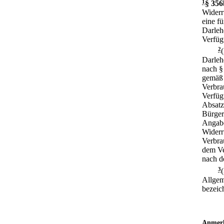
1
§ 356
Widerr
eine f
Darleh
Verfügu
2
Darleh
nach §
gemäß 
Verbra
Verfüg
Absatz
Bürger
Angabe
Widerr
Verbra
dem Ve
nach d
3
Allgem
bezeich
Anmer