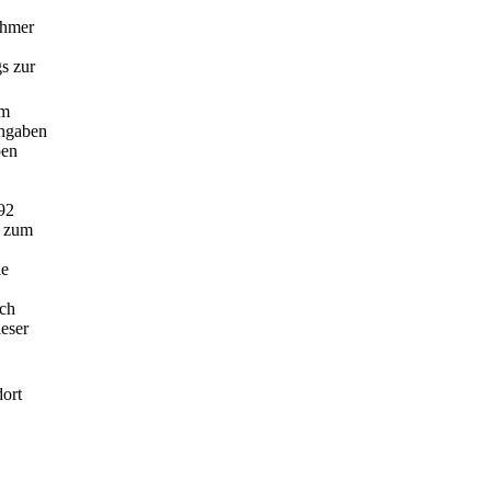
ehmer
s zur
em
angaben
ben
92
s zum
ie
ach
eser
dort