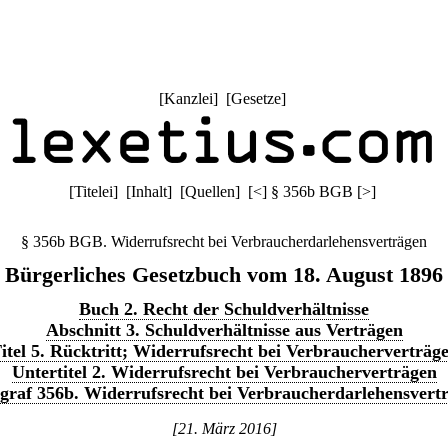
[
Kanzlei
] [
Gesetze
]
[
Titelei
] [
Inhalt
] [
Quellen
]
[
<
]
§ 356b BGB
[
>
]
§ 356b BGB. Widerrufsrecht bei Verbraucherdarlehensverträgen
Bürgerliches Gesetzbuch vom 18. August 1896
Buch 2. Recht der Schuldverhältnisse
Abschnitt 3. Schuldverhältnisse aus Verträgen
itel 5. Rücktritt; Widerrufsrecht bei Verbraucherverträg
Untertitel 2. Widerrufsrecht bei Verbraucherverträgen
graf 356b. Widerrufsrecht bei Verbraucherdarlehensvert
[21. März 2016]