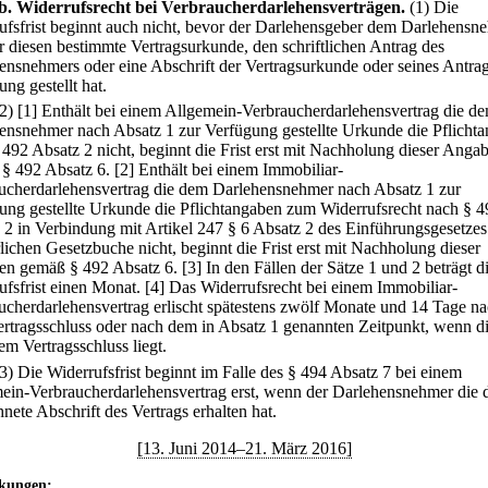
b
.
Widerrufsrecht bei Verbraucherdarlehensverträgen.
(1) Die
ufsfrist beginnt auch nicht, bevor der Darlehensgeber dem Darlehensn
ür diesen bestimmte Vertragsurkunde, den schriftlichen Antrag des
ensnehmers oder eine Abschrift der Vertragsurkunde oder seines Antrag
ng gestellt hat.
(2)
[1] Enthält bei einem Allgemein-Verbraucherdarlehensvertrag die d
ensnehmer nach Absatz 1 zur Verfügung gestellte Urkunde die Pflicht
 492 Absatz 2 nicht, beginnt die Frist erst mit Nachholung dieser Anga
§ 492 Absatz 6.
[2] Enthält bei einem Immobiliar-
ucherdarlehensvertrag die dem Darlehensnehmer nach Absatz 1 zur
ung gestellte Urkunde die Pflichtangaben zum Widerrufsrecht nach § 4
 2 in Verbindung mit Artikel 247 § 6 Absatz 2 des Einführungsgesetze
lichen Gesetzbuche nicht, beginnt die Frist erst mit Nachholung dieser
n gemäß § 492 Absatz 6.
[3] In den Fällen der Sätze 1 und 2 beträgt d
ufsfrist einen Monat.
[4] Das Widerrufsrecht bei einem Immobiliar-
ucherdarlehensvertrag erlischt spätestens zwölf Monate und 14 Tage n
rtragsschluss oder nach dem in Absatz 1 genannten Zeitpunkt, wenn di
em Vertragsschluss liegt.
(3) Die Widerrufsfrist beginnt im Falle des § 494 Absatz 7 bei einem
ein-Verbraucherdarlehensvertrag erst, wenn der Darlehensnehmer die 
nete Abschrift des Vertrags erhalten hat.
[13. Juni 2014–21. März 2016]
kungen: