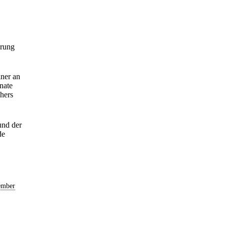
erung
ner an
nate
hers
und der
de
ember