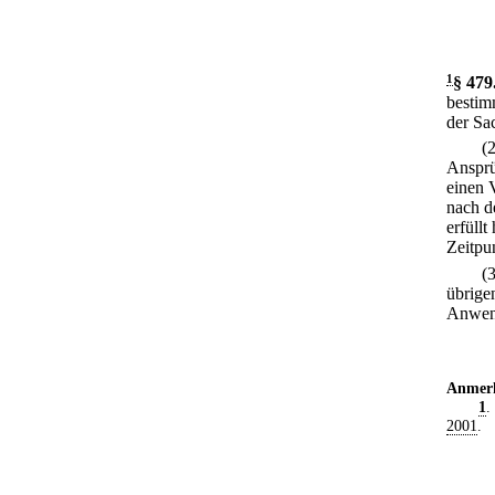
1
§ 479
bestim
der Sa
(
Ansprü
einen 
nach d
erfüllt 
Zeitpu
(
übrige
Anwend
Anmer
1
.
2001
.