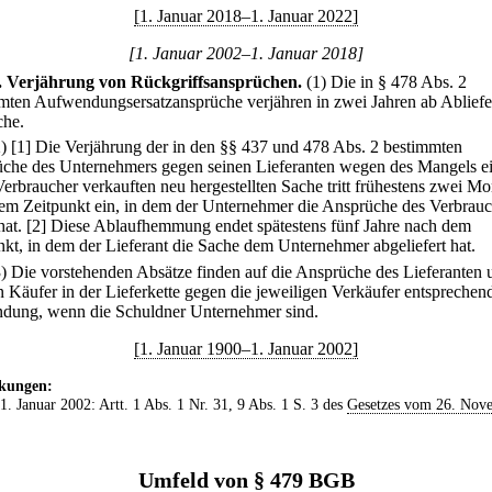
[1. Januar 2018–1. Januar 2022]
[1. Januar 2002–1. Januar 2018]
.
Verjährung von Rückgriffsansprüchen.
(1) Die in § 478 Abs. 2
mten Aufwendungsersatzansprüche verjähren in zwei Jahren ab Ablief
che.
2)
[1] Die Verjährung der in den §§ 437 und 478 Abs. 2 bestimmten
che des Unternehmers gegen seinen Lieferanten wegen des Mangels ei
Verbraucher verkauften neu hergestellten Sache tritt frühestens zwei Mo
em Zeitpunkt ein, in dem der Unternehmer die Ansprüche des Verbrauc
hat.
[2] Diese Ablaufhemmung endet spätestens fünf Jahre nach dem
nkt, in dem der Lieferant die Sache dem Unternehmer abgeliefert hat.
3) Die vorstehenden Absätze finden auf die Ansprüche des Lieferanten 
n Käufer in der Lieferkette gegen die jeweiligen Verkäufer entsprechen
ung, wenn die Schuldner Unternehmer sind.
[1. Januar 1900–1. Januar 2002]
kungen:
 1. Januar 2002: Artt. 1 Abs. 1 Nr. 31, 9 Abs. 1 S. 3 des
Gesetzes vom 26. Nov
Umfeld von § 479 BGB