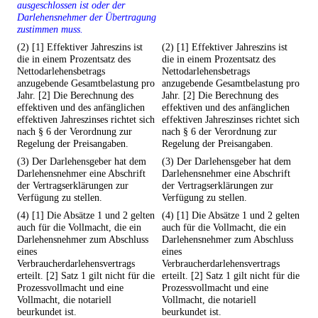
ausgeschlossen ist oder der
Darlehensnehmer der Übertragung
zustimmen muss.
(2) [1] Effektiver Jahreszins ist
(2) [1] Effektiver Jahreszins ist
die in einem Prozentsatz des
die in einem Prozentsatz des
Nettodarlehensbetrags
Nettodarlehensbetrags
anzugebende Gesamtbelastung pro
anzugebende Gesamtbelastung pro
Jahr. [2] Die Berechnung des
Jahr. [2] Die Berechnung des
effektiven und des anfänglichen
effektiven und des anfänglichen
effektiven Jahreszinses richtet sich
effektiven Jahreszinses richtet sich
nach § 6 der Verordnung zur
nach § 6 der Verordnung zur
Regelung der Preisangaben.
Regelung der Preisangaben.
(3) Der Darlehensgeber hat dem
(3) Der Darlehensgeber hat dem
Darlehensnehmer eine Abschrift
Darlehensnehmer eine Abschrift
der Vertragserklärungen zur
der Vertragserklärungen zur
Verfügung zu stellen.
Verfügung zu stellen.
(4) [1] Die Absätze 1 und 2 gelten
(4) [1] Die Absätze 1 und 2 gelten
auch für die Vollmacht, die ein
auch für die Vollmacht, die ein
Darlehensnehmer zum Abschluss
Darlehensnehmer zum Abschluss
eines
eines
Verbraucherdarlehensvertrags
Verbraucherdarlehensvertrags
erteilt. [2] Satz 1 gilt nicht für die
erteilt. [2] Satz 1 gilt nicht für die
Prozessvollmacht und eine
Prozessvollmacht und eine
Vollmacht, die notariell
Vollmacht, die notariell
beurkundet ist.
beurkundet ist.