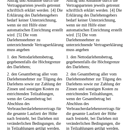
Antrag und Annahme durch die
Antrag und Annahme durch die
Vertragsparteien jeweils getrennt
Vertragsparteien jeweils getrennt
schriftlich erklärt werden. [4] Die
schriftlich erklärt werden. [4] Die
Erklärung des Darlehensgebers
Erklärung des Darlehensgebers
bedarf keiner Unterzeichnung,
bedarf keiner Unterzeichnung,
wenn sie mit Hilfe einer
wenn sie mit Hilfe einer
automatischen Einrichtung erstellt
automatischen Einrichtung erstellt
wird. [5] Die vom
wird. [5] Die vom
Darlehensnehmer zu
Darlehensnehmer zu
unterzeichnende Vertragserklärung
unterzeichnende Vertragserklärung
muss angeben
muss angeben
1. den Nettodarlehensbetrag,
1. den Nettodarlehensbetrag,
gegebenenfalls die Höchstgrenze
gegebenenfalls die Höchstgrenze
des Darlehens;
des Darlehens;
2. den Gesamtbetrag aller vom
2. den Gesamtbetrag aller vom
Darlehensnehmer zur Tilgung des
Darlehensnehmer zur Tilgung des
Darlehens sowie zur Zahlung der
Darlehens sowie zur Zahlung der
Zinsen und sonstigen Kosten zu
Zinsen und sonstigen Kosten zu
entrichtenden Teilzahlungen,
entrichtenden Teilzahlungen,
wenn der Gesamtbetrag bei
wenn der Gesamtbetrag bei
Abschluss des
Abschluss des
Verbraucherdarlehensvertrags für
Verbraucherdarlehensvertrags für
die gesamte Laufzeit der Höhe
die gesamte Laufzeit der Höhe
nach feststeht, bei Darlehen mit
nach feststeht, bei Darlehen mit
veränderlichen Bedingungen, die
veränderlichen Bedingungen, die
in Teilzahlungen getilgt werden,
in Teilzahlungen getilgt werden,