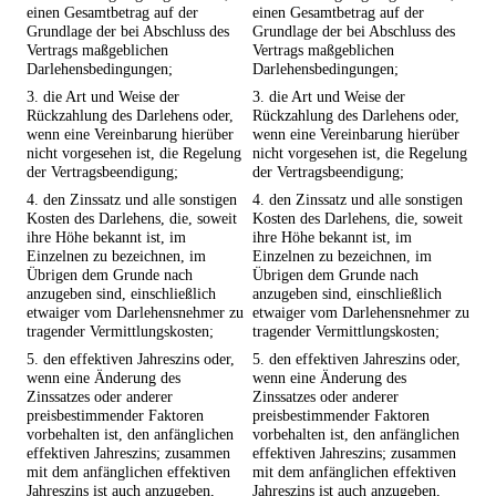
einen Gesamtbetrag auf der
einen Gesamtbetrag auf der
Grundlage der bei Abschluss des
Grundlage der bei Abschluss des
Vertrags maßgeblichen
Vertrags maßgeblichen
Darlehensbedingungen;
Darlehensbedingungen;
3. die Art und Weise der
3. die Art und Weise der
Rückzahlung des Darlehens oder,
Rückzahlung des Darlehens oder,
wenn eine Vereinbarung hierüber
wenn eine Vereinbarung hierüber
nicht vorgesehen ist, die Regelung
nicht vorgesehen ist, die Regelung
der Vertragsbeendigung;
der Vertragsbeendigung;
4. den Zinssatz und alle sonstigen
4. den Zinssatz und alle sonstigen
Kosten des Darlehens, die, soweit
Kosten des Darlehens, die, soweit
ihre Höhe bekannt ist, im
ihre Höhe bekannt ist, im
Einzelnen zu bezeichnen, im
Einzelnen zu bezeichnen, im
Übrigen dem Grunde nach
Übrigen dem Grunde nach
anzugeben sind, einschließlich
anzugeben sind, einschließlich
etwaiger vom Darlehensnehmer zu
etwaiger vom Darlehensnehmer zu
tragender Vermittlungskosten;
tragender Vermittlungskosten;
5. den effektiven Jahreszins oder,
5. den effektiven Jahreszins oder,
wenn eine Änderung des
wenn eine Änderung des
Zinssatzes oder anderer
Zinssatzes oder anderer
preisbestimmender Faktoren
preisbestimmender Faktoren
vorbehalten ist, den anfänglichen
vorbehalten ist, den anfänglichen
effektiven Jahreszins; zusammen
effektiven Jahreszins; zusammen
mit dem anfänglichen effektiven
mit dem anfänglichen effektiven
Jahreszins ist auch anzugeben,
Jahreszins ist auch anzugeben,