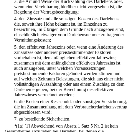
3.
die Art und Weise der Rückzahlung des Darlehens oder,
wenn eine Vereinbarung hierüber nicht vorgesehen ist, die
Regelung der Vertragsbeendigung;
4.
den Zinssatz und alle sonstigen Kosten des Darlehens,
die, soweit ihre Höhe bekannt ist, im Einzelnen zu
bezeichnen, im Übrigen dem Grunde nach anzugeben sind,
einschließlich etwaiger vom Darlehensnehmer zu tragender
Vermittlungskosten;
5.
den effektiven Jahreszins oder, wenn eine Änderung des
Zinssatzes oder anderer preisbestimmender Faktoren
vorbehalten ist, den anfänglichen effektiven Jahreszins;
zusammen mit dem anfänglichen effektiven Jahreszins ist
auch anzugeben, unter welchen Voraussetzungen
preisbestimmende Faktoren geändert werden können und
auf welchen Zeitraum Belastungen, die sich aus einer nicht
vollständigen Auszahlung oder aus einem Zuschlag zu dem
Darlehen ergeben, bei der Berechnung des effektiven
Jahreszinses verrechnet werden;
6.
die Kosten einer Restschuld- oder sonstigen Versicherung,
die im Zusammenhang mit dem Verbraucherdarlehensvertrag
abgeschlossen wird;
7.
zu bestellende Sicherheiten.
3
(1a)
[1] Abweichend von Absatz 1 Satz 5 Nr. 2 ist kein
Gesamtbetrag anzugeben bei Darlehen, bei denen die