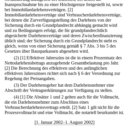
Inanspruchnahme bis zu einer Höchstgrenze freigestellt ist, sowie
bei Immobiliardarlehensverträgen.
[2]
Immobiliardarlehensverträge sind Verbraucherdarlehensverträge,
bei denen die Zurverfügungstellung des Darlehens von der
Sicherung durch ein Grundpfandrecht abhängig gemacht wird
und zu Bedingungen erfolgt, die für grundpfandrechtlich
abgesicherte Darlehensverträge und deren Zwischenfinanzierung
üblich sind; der Sicherung durch ein Grundpfandrecht steht es
gleich, wenn von einer Sicherung gemäß § 7 Abs. 3 bis 5 des
Gesetzes über Bausparkassen abgesehen wird.
(2)
[1] Effektiver Jahreszins ist die in einem Prozentsatz des
Nettodarlehensbetrags anzugebende Gesamtbelastung pro Jahr.
[2] Die Berechnung des effektiven und des anfänglichen
effektiven Jahreszinses richtet sich nach § 6 der Verordnung zur
Regelung der Preisangaben.
(3) Der Darlehensgeber hat dem Darlehensnehmer eine
Abschrift der Vertragserklärungen zur Verfügung zu stellen.
(4)
[1] Die Absätze 1 und 2 gelten auch für die Vollmacht,
die ein Darlehensnehmer zum Abschluss eines
Verbraucherdarlehensvertrags erteilt.
[2] Satz 1 gilt nicht für die
Prozessvollmacht und eine Vollmacht, die notariell beurkundet ist.
[1. Januar 2002–1. August 2002]