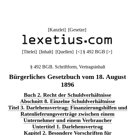
[
Kanzlei
] [
Gesetze
]
[
Titelei
] [
Inhalt
] [
Quellen
]
[
<
]
§ 492 BGB
[
>
]
§ 492 BGB. Schriftform, Vertragsinhalt
Bürgerliches Gesetzbuch vom 18. August
1896
Buch 2. Recht der Schuldverhältnisse
Abschnitt 8. Einzelne Schuldverhältnisse
Titel 3. Darlehensvertrag; Finanzierungshilfen und
Ratenlieferungsverträge zwischen einem
Unternehmer und einem Verbraucher
Untertitel 1. Darlehensvertrag
Kapitel 2. Besondere Vorschriften für