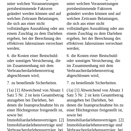
unter welchen Voraussetzungen
unter welchen Voraussetzungen
preisbestimmende Faktoren
preisbestimmende Faktoren
geändert werden können und auf
geändert werden können und auf
welchen Zeitraum Belastungen,
welchen Zeitraum Belastungen,
die sich aus einer nicht
die sich aus einer nicht
vollständigen Auszahlung oder aus
vollständigen Auszahlung oder aus
einem Zuschlag zu dem Darlehen
einem Zuschlag zu dem Darlehen
ergeben, bei der Berechnung des
ergeben, bei der Berechnung des
effektiven Jahreszinses verrechnet
effektiven Jahreszinses verrechnet
werden;
werden;
6. die Kosten einer Restschuld-
6. die Kosten einer Restschuld-
oder sonstigen Versicherung, die
oder sonstigen Versicherung, die
im Zusammenhang mit dem
im Zusammenhang mit dem
Verbraucherdarlehensvertrag
Verbraucherdarlehensvertrag
abgeschlossen wird;
abgeschlossen wird;
7. zu bestellende Sicherheiten.
7. zu bestellende Sicherheiten.
(1a) [1] Abweichend von Absatz 1
(1a) [1] Abweichend von Absatz 1
Satz 5 Nr. 2 ist kein Gesamtbetrag
Satz 5 Nr. 2 ist kein Gesamtbetrag
anzugeben bei Darlehen, bei
anzugeben bei Darlehen, bei
denen die Inanspruchnahme bis zu
denen die Inanspruchnahme bis zu
einer Höchstgrenze freigestellt ist,
einer Höchstgrenze freigestellt ist,
sowie bei
sowie bei
Immobiliardarlehensverträgen. [2]
Immobiliardarlehensverträgen. [2]
Immobiliardarlehensverträge sind
Immobiliardarlehensverträge sind
Verbraucherdarlehensverträge, bei
Verbraucherdarlehensverträge, bei