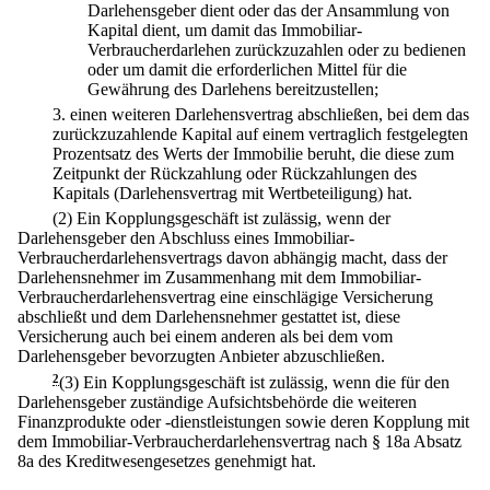
Darlehensgeber dient oder das der Ansammlung von
Kapital dient, um damit das Immobiliar-
Verbraucherdarlehen zurückzuzahlen oder zu bedienen
oder um damit die erforderlichen Mittel für die
Gewährung des Darlehens bereitzustellen;
3.
einen weiteren Darlehensvertrag abschließen, bei dem das
zurückzuzahlende Kapital auf einem vertraglich festgelegten
Prozentsatz des Werts der Immobilie beruht, die diese zum
Zeitpunkt der Rückzahlung oder Rückzahlungen des
Kapitals (Darlehensvertrag mit Wertbeteiligung) hat.
(2) Ein Kopplungsgeschäft ist zulässig, wenn der
Darlehensgeber den Abschluss eines Immobiliar-
Verbraucherdarlehensvertrags davon abhängig macht, dass der
Darlehensnehmer im Zusammenhang mit dem Immobiliar-
Verbraucherdarlehensvertrag eine einschlägige Versicherung
abschließt und dem Darlehensnehmer gestattet ist, diese
Versicherung auch bei einem anderen als bei dem vom
Darlehensgeber bevorzugten Anbieter abzuschließen.
2
(3) Ein Kopplungsgeschäft ist zulässig, wenn die für den
Darlehensgeber zuständige Aufsichtsbehörde die weiteren
Finanzprodukte oder -dienstleistungen sowie deren Kopplung mit
dem Immobiliar-Verbraucherdarlehensvertrag nach § 18a Absatz
8a des Kreditwesengesetzes genehmigt hat.