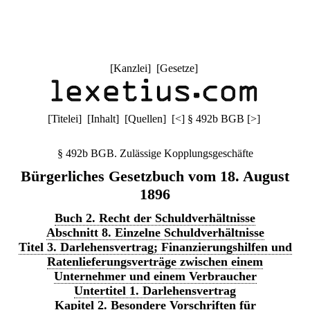
[
Kanzlei
] [
Gesetze
]
[
Titelei
] [
Inhalt
] [
Quellen
]
[
<
]
§ 492b BGB
[
>
]
§ 492b BGB. Zulässige Kopplungsgeschäfte
Bürgerliches Gesetzbuch vom 18. August
1896
Buch 2. Recht der Schuldverhältnisse
Abschnitt 8. Einzelne Schuldverhältnisse
Titel 3. Darlehensvertrag; Finanzierungshilfen und
Ratenlieferungsverträge zwischen einem
Unternehmer und einem Verbraucher
Untertitel 1. Darlehensvertrag
Kapitel 2. Besondere Vorschriften für