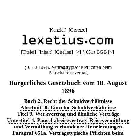
[
Kanzlei
] [
Gesetze
]
[
Titelei
] [
Inhalt
] [
Quellen
]
[
<
]
§ 651a BGB
[
>
]
§ 651a BGB. Vertragstypische Pflichten beim
Pauschalreisevertrag
Bürgerliches Gesetzbuch vom 18. August
1896
Buch 2. Recht der Schuldverhältnisse
Abschnitt 8. Einzelne Schuldverhältnisse
Titel 9. Werkvertrag und ähnliche Verträge
Untertitel 4. Pauschalreisevertrag, Reisevermittlung
und Vermittlung verbundener Reiseleistungen
Paragraf 651a. Vertragstypische Pflichten beim