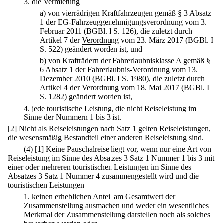
3.
die Vermietung
a)
von vierrädrigen Kraftfahrzeugen gemäß § 3 Absatz
1 der EG-Fahrzeuggenehmigungsverordnung vom 3.
Februar 2011 (BGBl. I S. 126), die zuletzt durch
Artikel 7 der
Verordnung vom 23. März 2017
(BGBl. I
S. 522) geändert worden ist, und
b)
von Krafträdern der Fahrerlaubnisklasse A gemäß §
6 Absatz 1 der Fahrerlaubnis-
Verordnung vom 13.
Dezember 2010
(BGBl. I S. 1980), die zuletzt durch
Artikel 4 der
Verordnung vom 18. Mai 2017
(BGBl. I
S. 1282) geändert worden ist,
4.
jede touristische Leistung, die nicht Reiseleistung im
Sinne der Nummern 1 bis 3 ist.
[2] Nicht als Reiseleistungen nach Satz 1 gelten Reiseleistungen,
die wesensmäßig Bestandteil einer anderen Reiseleistung sind.
(4)
[1] Keine Pauschalreise liegt vor, wenn nur eine Art von
Reiseleistung im Sinne des Absatzes 3 Satz 1 Nummer 1 bis 3 mit
einer oder mehreren touristischen Leistungen im Sinne des
Absatzes 3 Satz 1 Nummer 4 zusammengestellt wird und die
touristischen Leistungen
1.
keinen erheblichen Anteil am Gesamtwert der
Zusammenstellung ausmachen und weder ein wesentliches
Merkmal der Zusammenstellung darstellen noch als solches