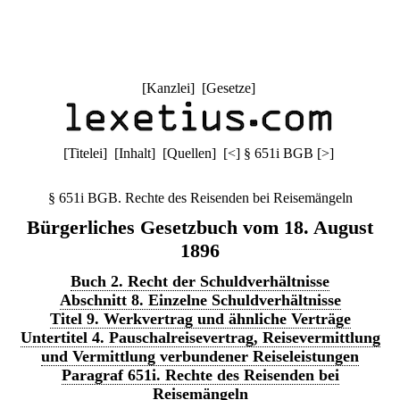
[
Kanzlei
] [
Gesetze
]
[
Titelei
] [
Inhalt
] [
Quellen
]
[
<
]
§ 651i BGB
[
>
]
§ 651i BGB. Rechte des Reisenden bei Reisemängeln
Bürgerliches Gesetzbuch vom 18. August
1896
Buch 2. Recht der Schuldverhältnisse
Abschnitt 8. Einzelne Schuldverhältnisse
Titel 9. Werkvertrag und ähnliche Verträge
Untertitel 4. Pauschalreisevertrag, Reisevermittlung
und Vermittlung verbundener Reiseleistungen
Paragraf 651i. Rechte des Reisenden bei
Reisemängeln