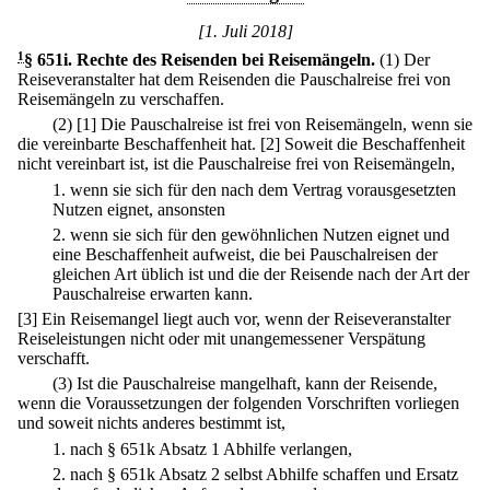
[1. Juli 2018]
1
§ 651i
.
Rechte des Reisenden bei Reisemängeln.
(1) Der
Reiseveranstalter hat dem Reisenden die Pauschalreise frei von
Reisemängeln zu verschaffen.
(2)
[1] Die Pauschalreise ist frei von Reisemängeln, wenn sie
die vereinbarte Beschaffenheit hat.
[2] Soweit die Beschaffenheit
nicht vereinbart ist, ist die Pauschalreise frei von Reisemängeln,
1.
wenn sie sich für den nach dem Vertrag vorausgesetzten
Nutzen eignet, ansonsten
2.
wenn sie sich für den gewöhnlichen Nutzen eignet und
eine Beschaffenheit aufweist, die bei Pauschalreisen der
gleichen Art üblich ist und die der Reisende nach der Art der
Pauschalreise erwarten kann.
[3] Ein Reisemangel liegt auch vor, wenn der Reiseveranstalter
Reiseleistungen nicht oder mit unangemessener Verspätung
verschafft.
(3) Ist die Pauschalreise mangelhaft, kann der Reisende,
wenn die Voraussetzungen der folgenden Vorschriften vorliegen
und soweit nichts anderes bestimmt ist,
1.
nach § 651k Absatz 1 Abhilfe verlangen,
2.
nach § 651k Absatz 2 selbst Abhilfe schaffen und Ersatz