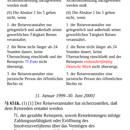
Sicherheitsleistung nachgewiesen
Sicherheitsleistung nachgewiesen
werden muß.
werden muß.
(6) Die Absätze 1 bis 5 gelten
(6) Die Absätze 1 bis 5 gelten
nicht, wenn
nicht, wenn
1. der Reiseveranstalter nur
1. der Reiseveranstalter nur
gelegentlich und außerhalb seiner
gelegentlich und außerhalb seiner
gewerblichen Tätigkeit Reisen
gewerblichen Tätigkeit Reisen
veranstaltet,
veranstaltet,
2. die Reise nicht länger als 24
2. die Reise nicht länger als 24
Stunden dauert, keine
Stunden dauert, keine
Übernachtung einschließt und der
Übernachtung einschließt und der
Reisepreis
75 Euro
nicht
Reisepreis
einhundertfünfzig
übersteigt,
Deutsche Mark
nicht übersteigt,
3. der Reiseveranstalter eine
3. der Reiseveranstalter eine
juristische Person des öffentlichen
juristische Person des öffentlichen
Rechts ist.
Rechts ist.
[1. Januar 1999–30. Juni 2000]
1
§ 651k
.
(1)
[1] Der Reiseveranstalter hat sicherzustellen, daß
dem Reisenden erstattet werden
2
1.
der gezahlte Reisepreis, soweit Reiseleistungen infolge
Zahlungsunfähigkeit oder Eröffnung des
Insolvenzverfahrens über das Vermögen des