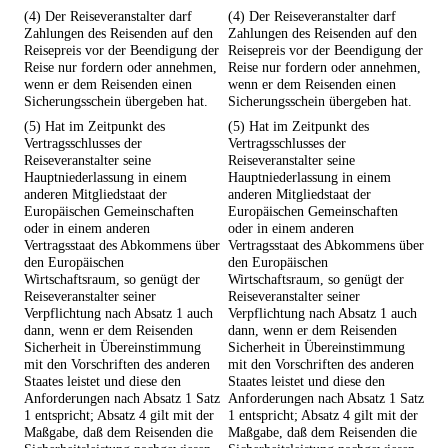
(4) Der Reiseveranstalter darf
(4) Der Reiseveranstalter darf
Zahlungen des Reisenden auf den
Zahlungen des Reisenden auf den
Reisepreis vor der Beendigung der
Reisepreis vor der Beendigung der
Reise nur fordern oder annehmen,
Reise nur fordern oder annehmen,
wenn er dem Reisenden einen
wenn er dem Reisenden einen
Sicherungsschein übergeben hat.
Sicherungsschein übergeben hat.
(5) Hat im Zeitpunkt des
(5) Hat im Zeitpunkt des
Vertragsschlusses der
Vertragsschlusses der
Reiseveranstalter seine
Reiseveranstalter seine
Hauptniederlassung in einem
Hauptniederlassung in einem
anderen Mitgliedstaat der
anderen Mitgliedstaat der
Europäischen Gemeinschaften
Europäischen Gemeinschaften
oder in einem anderen
oder in einem anderen
Vertragsstaat des Abkommens über
Vertragsstaat des Abkommens über
den Europäischen
den Europäischen
Wirtschaftsraum, so genügt der
Wirtschaftsraum, so genügt der
Reiseveranstalter seiner
Reiseveranstalter seiner
Verpflichtung nach Absatz 1 auch
Verpflichtung nach Absatz 1 auch
dann, wenn er dem Reisenden
dann, wenn er dem Reisenden
Sicherheit in Übereinstimmung
Sicherheit in Übereinstimmung
mit den Vorschriften des anderen
mit den Vorschriften des anderen
Staates leistet und diese den
Staates leistet und diese den
Anforderungen nach Absatz 1 Satz
Anforderungen nach Absatz 1 Satz
1 entspricht; Absatz 4 gilt mit der
1 entspricht; Absatz 4 gilt mit der
Maßgabe, daß dem Reisenden die
Maßgabe, daß dem Reisenden die