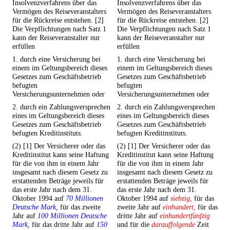
Insolvenzverfahrens über das
Insolvenzverfahrens über das
Vermögen des Reiseveranstalters
Vermögen des Reiseveranstalters
für die Rückreise entstehen. [2]
für die Rückreise entstehen. [2]
Die Verpflichtungen nach Satz 1
Die Verpflichtungen nach Satz 1
kann der Reiseveranstalter nur
kann der Reiseveranstalter nur
erfüllen
erfüllen
1. durch eine Versicherung bei
1. durch eine Versicherung bei
einem im Geltungsbereich dieses
einem im Geltungsbereich dieses
Gesetzes zum Geschäftsbetrieb
Gesetzes zum Geschäftsbetrieb
befugten
befugten
Versicherungsunternehmen oder
Versicherungsunternehmen oder
2. durch ein Zahlungsversprechen
2. durch ein Zahlungsversprechen
eines im Geltungsbereich dieses
eines im Geltungsbereich dieses
Gesetzes zum Geschäftsbetrieb
Gesetzes zum Geschäftsbetrieb
befugten Kreditinstituts.
befugten Kreditinstituts.
(2) [1] Der Versicherer oder das
(2) [1] Der Versicherer oder das
Kreditinstitut kann seine Haftung
Kreditinstitut kann seine Haftung
für die von ihm in einem Jahr
für die von ihm in einem Jahr
insgesamt nach diesem Gesetz zu
insgesamt nach diesem Gesetz zu
erstattenden Beträge jeweils für
erstattenden Beträge jeweils für
das erste Jahr nach dem 31.
das erste Jahr nach dem 31.
Oktober 1994 auf
70 Millionen
Oktober 1994 auf
siebzig,
für das
Deutsche Mark,
für das zweite
zweite Jahr auf
einhundert,
für das
Jahr auf
100 Millionen Deutsche
dritte Jahr auf
einhundertfünfzig
Mark,
für das dritte Jahr auf
150
und für die
darauffolgende
Zeit