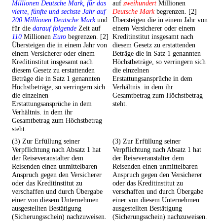
Millionen Deutsche Mark, für das
auf
zweihundert
Millionen
vierte, fünfte und sechste Jahr auf
Deutsche Mark
begrenzen. [2]
200 Millionen Deutsche Mark
und
Übersteigen die in einem Jahr von
für die
darauf folgende
Zeit auf
einem Versicherer oder einem
110
Millionen
Euro
begrenzen. [2]
Kreditinstitut insgesamt nach
Übersteigen die in einem Jahr von
diesem Gesetz zu erstattenden
einem Versicherer oder einem
Beträge die in Satz 1 genannten
Kreditinstitut insgesamt nach
Höchstbeträge, so verringern sich
diesem Gesetz zu erstattenden
die einzelnen
Beträge die in Satz 1 genannten
Erstattungsansprüche in dem
Höchstbeträge, so verringern sich
Verhältnis. in dem ihr
die einzelnen
Gesamtbetrag zum Höchstbetrag
Erstattungsansprüche in dem
steht.
Verhältnis. in dem ihr
Gesamtbetrag zum Höchstbetrag
steht.
(3) Zur Erfüllung seiner
(3) Zur Erfüllung seiner
Verpflichtung nach Absatz 1 hat
Verpflichtung nach Absatz 1 hat
der Reiseveranstalter dem
der Reiseveranstalter dem
Reisenden einen unmittelbaren
Reisenden einen unmittelbaren
Anspruch gegen den Versicherer
Anspruch gegen den Versicherer
oder das Kreditinstitut zu
oder das Kreditinstitut zu
verschaffen und durch Übergabe
verschaffen und durch Übergabe
einer von diesem Unternehmen
einer von diesem Unternehmen
ausgestellten Bestätigung
ausgestellten Bestätigung
(Sicherungsschein) nachzuweisen.
(Sicherungsschein) nachzuweisen.