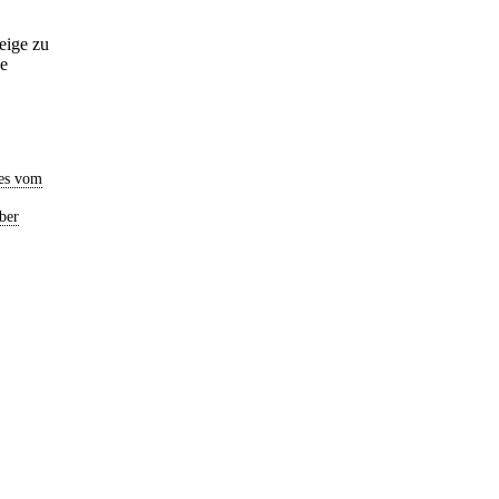
eige zu
be
es vom
ber