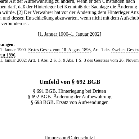
barte Art der Aufbewahrung zu ändern, wenn er den Umständen nach
en darf, daß der Hinterleger bei Kenntniß der Sachlage die Änderung
en würde.
[2] Der Verwahrer hat vor der Änderung dem Hinterleger Anz
 und dessen Entschließung abzuwarten, wenn nicht mit dem Aufschu
 verbunden ist.
[1. Januar 1900–1. Januar 2002]
kungen:
 1. Januar 1900:
Erstes Gesetz vom 18. August 1896
, Art. 1 des
Zweiten Gesetz
ust 1896
.
 1. Januar 2002: Artt. 1 Abs. 2 S. 3, 9 Abs. 1 S. 3 des
Gesetzes vom 26. Novem
Umfeld von § 692 BGB
§ 691 BGB. Hinterlegung bei Dritten
§ 692 BGB. Änderung der Aufbewahrung
§ 693 BGB. Ersatz von Aufwendungen
[
Impressum/Datenschutz
]