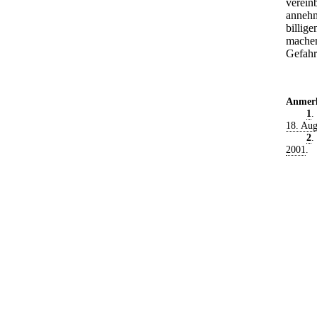
verein
annehm
billig
machen
Gefahr
Anmer
1
.
18. Aug
2
.
2001
.