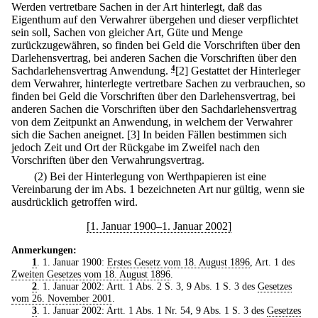
Werden vertretbare Sachen in der Art hinterlegt, daß das
Eigenthum auf den Verwahrer übergehen und dieser verpflichtet
sein soll, Sachen von gleicher Art, Güte und Menge
zurückzugewähren, so finden bei Geld die Vorschriften über den
Darlehensvertrag, bei anderen Sachen die Vorschriften über den
Sachdarlehensvertrag Anwendung.
4
[2] Gestattet der Hinterleger
dem Verwahrer, hinterlegte vertretbare Sachen zu verbrauchen, so
finden bei Geld die Vorschriften über den Darlehensvertrag, bei
anderen Sachen die Vorschriften über den Sachdarlehensvertrag
von dem Zeitpunkt an Anwendung, in welchem der Verwahrer
sich die Sachen aneignet.
[3] In beiden Fällen bestimmen sich
jedoch Zeit und Ort der Rückgabe im Zweifel nach den
Vorschriften über den Verwahrungsvertrag.
(2) Bei der Hinterlegung von Werthpapieren ist eine
Vereinbarung der im Abs. 1 bezeichneten Art nur gültig, wenn sie
ausdrücklich getroffen wird.
[1. Januar 1900–1. Januar 2002]
Anmerkungen:
1
. 1. Januar 1900:
Erstes Gesetz vom 18. August 1896
, Art. 1 des
Zweiten Gesetzes vom 18. August 1896
.
2
. 1. Januar 2002: Artt. 1 Abs. 2 S. 3, 9 Abs. 1 S. 3 des
Gesetzes
vom 26. November 2001
.
3
. 1. Januar 2002: Artt. 1 Abs. 1 Nr. 54, 9 Abs. 1 S. 3 des
Gesetzes