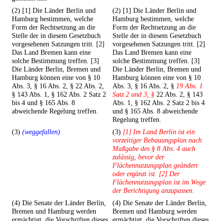
(2) [1] Die Länder Berlin und
(2) [1] Die Länder Berlin und
Hamburg bestimmen, welche
Hamburg bestimmen, welche
Form der Rechtsetzung an die
Form der Rechtsetzung an die
Stelle der in diesem Gesetzbuch
Stelle der in diesem Gesetzbuch
vorgesehenen Satzungen tritt. [2]
vorgesehenen Satzungen tritt. [2]
Das Land Bremen kann eine
Das Land Bremen kann eine
solche Bestimmung treffen. [3]
solche Bestimmung treffen. [3]
Die Länder Berlin, Bremen und
Die Länder Berlin, Bremen und
Hamburg können eine von § 10
Hamburg können eine von § 10
Abs. 3, § 16 Abs. 2, § 22 Abs. 2,
Abs. 3, § 16 Abs. 2, §
19 Abs. 1
§ 143 Abs. 1, § 162 Abs. 2 Satz 2
Satz 2 und 3, §
22 Abs. 2, § 143
bis 4 und § 165 Abs. 8
Abs. 1, § 162 Abs. 2 Satz 2 bis 4
abweichende Regelung treffen.
und § 165 Abs. 8 abweichende
Regelung treffen.
(3)
(weggefallen)
(3)
[1] Im Land Berlin ist ein
vorzeitiger Bebauungsplan nach
Maßgabe des § 8 Abs. 4 auch
zulässig, bevor der
Flächennutzungsplan geändert
oder ergänzt ist. [2] Der
Flächennutzungsplan ist im Wege
der Berichtigung anzupassen.
(4) Die Senate der Länder Berlin,
(4) Die Senate der Länder Berlin,
Bremen und Hamburg werden
Bremen und Hamburg werden
ermächtigt, die Vorschriften dieses
ermächtigt, die Vorschriften dieses