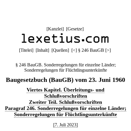
[
Kanzlei
] [
Gesetze
]
[
Titelei
] [
Inhalt
] [
Quellen
]
[
<
]
§ 246 BauGB
[
>
]
§ 246 BauGB. Sonderregelungen für einzelne Länder;
Sonderregelungen für Flüchtlingsunterkünfte
Baugesetzbuch (BauGB) vom 23. Juni 1960
Viertes Kapitel. Überleitungs- und
Schlußvorschriften
Zweiter Teil. Schlußvorschriften
Paragraf 246. Sonderregelungen für einzelne Länder;
Sonderregelungen für Flüchtlingsunterkünfte
[7. Juli 2023]