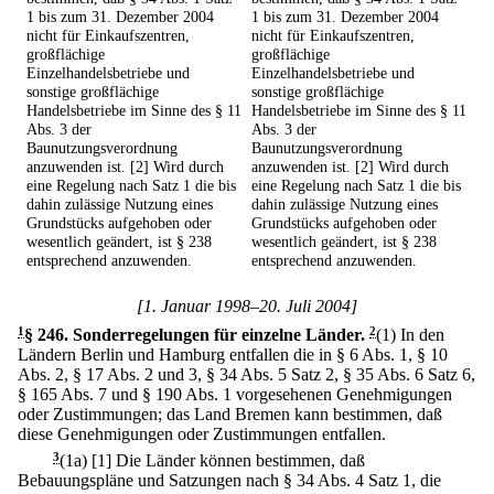
1 bis zum 31. Dezember 2004
1 bis zum 31. Dezember 2004
nicht für Einkaufszentren,
nicht für Einkaufszentren,
großflächige
großflächige
Einzelhandelsbetriebe und
Einzelhandelsbetriebe und
sonstige großflächige
sonstige großflächige
Handelsbetriebe im Sinne des § 11
Handelsbetriebe im Sinne des § 11
Abs. 3 der
Abs. 3 der
Baunutzungsverordnung
Baunutzungsverordnung
anzuwenden ist. [2] Wird durch
anzuwenden ist. [2] Wird durch
eine Regelung nach Satz 1 die bis
eine Regelung nach Satz 1 die bis
dahin zulässige Nutzung eines
dahin zulässige Nutzung eines
Grundstücks aufgehoben oder
Grundstücks aufgehoben oder
wesentlich geändert, ist § 238
wesentlich geändert, ist § 238
entsprechend anzuwenden.
entsprechend anzuwenden.
[1. Januar 1998–20. Juli 2004]
1
§ 246
.
Sonderregelungen für einzelne Länder.
2
(1) In den
Ländern Berlin und Hamburg entfallen die in § 6 Abs. 1, § 10
Abs. 2, § 17 Abs. 2 und 3, § 34 Abs. 5 Satz 2, § 35 Abs. 6 Satz 6,
§ 165 Abs. 7 und § 190 Abs. 1 vorgesehenen Genehmigungen
oder Zustimmungen; das Land Bremen kann bestimmen, daß
diese Genehmigungen oder Zustimmungen entfallen.
3
(1a)
[1] Die Länder können bestimmen, daß
Bebauungspläne und Satzungen nach § 34 Abs. 4 Satz 1, die