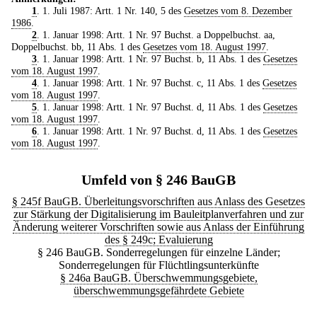
1
. 1. Juli 1987: Artt. 1 Nr. 140, 5 des
Gesetzes vom 8. Dezember
1986
.
2
. 1. Januar 1998: Artt. 1 Nr. 97 Buchst. a Doppelbuchst. aa,
Doppelbuchst. bb, 11 Abs. 1 des
Gesetzes vom 18. August 1997
.
3
. 1. Januar 1998: Artt. 1 Nr. 97 Buchst. b, 11 Abs. 1 des
Gesetzes
vom 18. August 1997
.
4
. 1. Januar 1998: Artt. 1 Nr. 97 Buchst. c, 11 Abs. 1 des
Gesetzes
vom 18. August 1997
.
5
. 1. Januar 1998: Artt. 1 Nr. 97 Buchst. d, 11 Abs. 1 des
Gesetzes
vom 18. August 1997
.
6
. 1. Januar 1998: Artt. 1 Nr. 97 Buchst. d, 11 Abs. 1 des
Gesetzes
vom 18. August 1997
.
Umfeld von § 246 BauGB
§ 245f BauGB. Überleitungsvorschriften aus Anlass des Gesetzes
zur Stärkung der Digitalisierung im Bauleitplanverfahren und zur
Änderung weiterer Vorschriften sowie aus Anlass der Einführung
des § 249c; Evaluierung
§ 246 BauGB. Sonderregelungen für einzelne Länder;
Sonderregelungen für Flüchtlingsunterkünfte
§ 246a BauGB. Überschwemmungsgebiete,
überschwemmungsgefährdete Gebiete