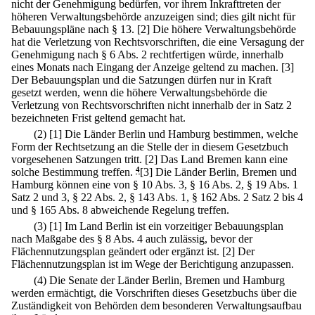
nicht der Genehmigung bedürfen, vor ihrem Inkrafttreten der
höheren Verwaltungsbehörde anzuzeigen sind; dies gilt nicht für
Bebauungspläne nach § 13.
[2] Die höhere Verwaltungsbehörde
hat die Verletzung von Rechtsvorschriften, die eine Versagung der
Genehmigung nach § 6 Abs. 2 rechtfertigen würde, innerhalb
eines Monats nach Eingang der Anzeige geltend zu machen.
[3]
Der Bebauungsplan und die Satzungen dürfen nur in Kraft
gesetzt werden, wenn die höhere Verwaltungsbehörde die
Verletzung von Rechtsvorschriften nicht innerhalb der in Satz 2
bezeichneten Frist geltend gemacht hat.
(2)
[1] Die Länder Berlin und Hamburg bestimmen, welche
Form der Rechtsetzung an die Stelle der in diesem Gesetzbuch
vorgesehenen Satzungen tritt.
[2] Das Land Bremen kann eine
solche Bestimmung treffen.
4
[3] Die Länder Berlin, Bremen und
Hamburg können eine von § 10 Abs. 3, § 16 Abs. 2, § 19 Abs. 1
Satz 2 und 3, § 22 Abs. 2, § 143 Abs. 1, § 162 Abs. 2 Satz 2 bis 4
und § 165 Abs. 8 abweichende Regelung treffen.
(3)
[1] Im Land Berlin ist ein vorzeitiger Bebauungsplan
nach Maßgabe des § 8 Abs. 4 auch zulässig, bevor der
Flächennutzungsplan geändert oder ergänzt ist.
[2] Der
Flächennutzungsplan ist im Wege der Berichtigung anzupassen.
(4) Die Senate der Länder Berlin, Bremen und Hamburg
werden ermächtigt, die Vorschriften dieses Gesetzbuchs über die
Zuständigkeit von Behörden dem besonderen Verwaltungsaufbau