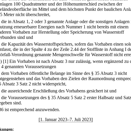
nlagen 100 Quadratmeter und der Höhenunterschied zwischen der
eländeoberfläche im Mittel und dem höchsten Punkt der baulichen Anl
,5 Meter nicht überschreitet,
.
die in Absatz 1, 2 oder 3 genannte Anlage oder die sonstigen Anlagen 
utzung erneuerbarer Energien nach Nummer 1 nicht bereits mit einem
nderen Vorhaben zur Herstellung oder Speicherung von Wasserstoff
erbunden sind und
.
die Kapazität des Wasserstoffspeichers, sofern das Vorhaben einen so
mfasst, die in der Spalte 4 zu der Zeile 2.44 der Stoffliste in Anhang I d
törfall-Verordnung genannte Mengenschwelle für Wasserstoff nicht erre
5)
[1] Ein Vorhaben ist nach Absatz 3 nur zulässig, wenn ergänzend zu 
 4 genannten Voraussetzungen
.
dem Vorhaben öffentliche Belange im Sinne des § 35 Absatz 3 nicht
ntgegenstehen und das Vorhaben den Zielen der Raumordnung entspre
5 Absatz 3 Satz 2 nicht widerspricht,
.
die ausreichende Erschließung des Vorhabens gesichert ist und
.
die Voraussetzungen des § 35 Absatz 5 Satz 2 erster Halbsatz und Sat
egeben sind.
 36 ist entsprechend anzuwenden.
[1. Januar 2023–7. Juli 2023]
kungen: