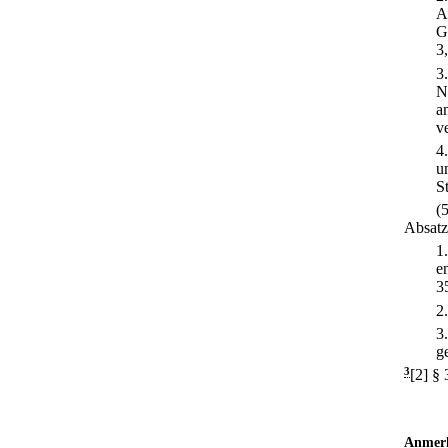
A
G
3
3
N
a
v
4
u
S
(
Absatz
1
e
3
2
3
g
3
[2] §
Anmer