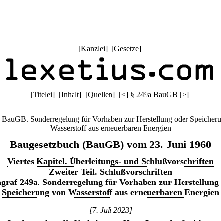
[
Kanzlei
] [
Gesetze
]
[
Titelei
] [
Inhalt
] [
Quellen
]
[
<
]
§ 249a BauGB
[
>
]
 BauGB. Sonderregelung für Vorhaben zur Herstellung oder Speicher
Wasserstoff aus erneuerbaren Energien
Baugesetzbuch (BauGB) vom 23. Juni 1960
Viertes Kapitel. Überleitungs- und Schlußvorschriften
Zweiter Teil. Schlußvorschriften
graf 249a. Sonderregelung für Vorhaben zur Herstellung
Speicherung von Wasserstoff aus erneuerbaren Energien
[7. Juli 2023]