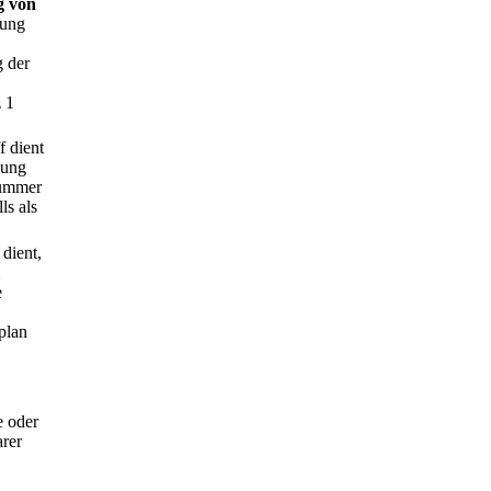
g von
lung
 der
 1
f dient
zung
Nummer
ls als
dient,
e
plan
e oder
rer