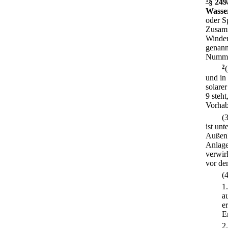
1
§ 249
Wasser
oder S
Zusamm
Winden
genann
Numme
2
und in
solare
9 steht
Vorhab
(
ist un
Außenb
Anlage
verwir
vor de
(
1
a
e
E
2