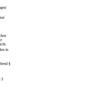
agen
zur
lchen
er
icht.
den in
chend §
z 3