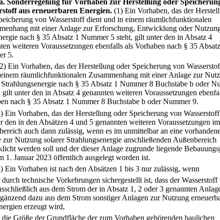
a
.
Sonderregelung für Vorhaben zur Herstellung oder Speicherun
stoff aus erneuerbaren Energien.
(1) Ein Vorhaben, das der Herstel
peicherung von Wasserstoff dient und in einem räumlichfunktionalen
enhang mit einer Anlage zur Erforschung, Entwicklung oder Nutzung
ergie nach § 35 Absatz 1 Nummer 5 steht, gilt unter den in Absatz 4
ten weiteren Voraussetzungen ebenfalls als Vorhaben nach § 35 Absatz
r 5.
(2) Ein Vorhaben, das der Herstellung oder Speicherung von Wasserstof
 einem räumlichfunktionalen Zusammenhang mit einer Anlage zur Nut
r Strahlungsenergie nach § 35 Absatz 1 Nummer 8 Buchstabe b oder 
, gilt unter den in Absatz 4 genannten weiteren Voraussetzungen ebenfal
en nach § 35 Absatz 1 Nummer 8 Buchstabe b oder Nummer 9.
3) Ein Vorhaben, das der Herstellung oder Speicherung von Wasserstoff 
ter den in den Absätzen 4 und 5 genannten weiteren Voraussetzungen im
ereich auch dann zulässig, wenn es im unmittelbar an eine vorhanden
 zur Nutzung solarer Strahlungsenergie anschließenden Außenbereich
klicht werden soll und der dieser Anlage zugrunde liegende Bebauungs
m 1. Januar 2023 öffentlich ausgelegt worden ist.
4) Ein Vorhaben ist nach den Absätzen 1 bis 3 nur zulässig, wenn
.
durch technische Vorkehrungen sichergestellt ist, dass der Wasserstoff
usschließlich aus dem Strom der in Absatz 1, 2 oder 3 genannten Anlag
rgänzend dazu aus dem Strom sonstiger Anlagen zur Nutzung erneuerba
nergien erzeugt wird,
.
die Größe der Grundfläche der zum Vorhaben gehörenden baulichen