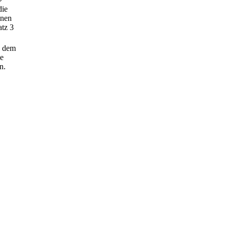
die
inen
atz 3
n dem
ie
n.