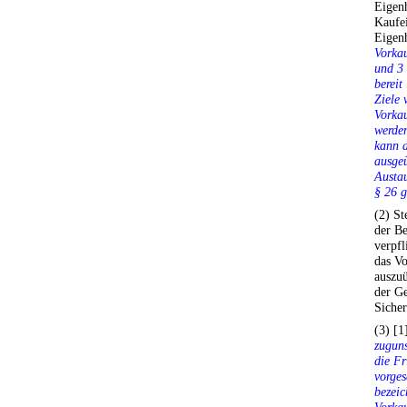
Eigenh
Kaufe
Eigen
Vorkau
und 3 
bereit
Ziele 
Vorkau
werden
kann d
ausgeü
Austau
§ 26 g
(2) St
der Be
verpfl
das Vo
auszuü
der G
Sicher
(3) [1
zuguns
die Fr
vorges
bezeic