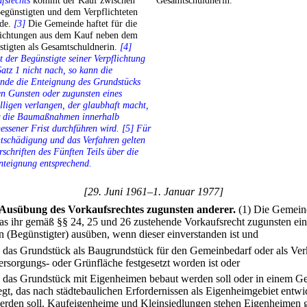
fsrechts
kommt der Kauf zwischen
Gesamtschuldnerin.
egünstigten und dem Verpflichteten
nde.
[3]
Die Gemeinde haftet für die
lichtungen aus dem Kauf neben dem
stigten als Gesamtschuldnerin.
[4]
der Begünstigte seiner Verpflichtung
atz 1 nicht nach, so kann die
nde die Enteignung des Grundstücks
en Gunsten oder zugunsten eines
ligen verlangen, der glaubhaft macht,
r die Baumaßnahmen innerhalb
ssener Frist durchführen wird. [5] Für
tschädigung und das Verfahren gelten
rschriften des Fünften Teils über die
nteignung entsprechend.
[29. Juni 1961–1. Januar 1977]
Ausübung des Vorkaufsrechtes zugunsten anderer.
(1) Die Gemein
as ihr gemäß §§ 24, 25 und 26 zustehende Vorkaufsrecht zugunsten ein
n (Begünstigter) ausüben, wenn dieser einverstanden ist und
.
das Grundstück als Baugrundstück für den Gemeinbedarf oder als Ver
ersorgungs- oder Grünfläche festgesetzt worden ist oder
.
das Grundstück mit Eigenheimen bebaut werden soll oder in einem Ge
iegt, das nach städtebaulichen Erfordernissen als Eigenheimgebiet entwi
erden soll. Kaufeigenheime und Kleinsiedlungen stehen Eigenheimen g