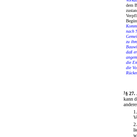
Vorkau
dem B
zusta
Verpf
Begün
Kommt 
nach S
Gemei
zu ihr
Bauwil
daß e
angeme
die En
die Vo
Rücke
1
§ 27
.
kann d
andere
1
V
2
l
w