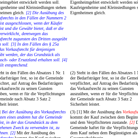
eimgebiet entwickelt werden soll.
Eigenheimgebiet entwickelt werden sol
igenheime und Kleinsiedlungen stehen
Kaufeigenheime und Kleinsiedlungen 
heimen gleich.
[2] Die Ausübung des
Eigenheimen gleich.
fsrechts in den Fällen der Nummern 2
ist ausgeschlossen, wenn der Käufer
 ist und die Gewähr bietet, daß er die
verwirklicht, deretwegen das
fsrecht zugunsten des Dritten ausgeübt
 soll. [3] In den Fällen des § 25a
as Vorkaufsrecht für denjenigen
bt werden, der das Grundstück als
sch- oder Ersatzland erhalten soll. [4]
ilt entsprechend.
eht in den Fällen des Absatzes 1 Nr. 1
(2) Steht in den Fällen des Absatzes 1 
darfsträger fest, so ist die Gemeinde
der Bedarfsträger fest, so ist die Geme
ichtet, auf Antrag des Bedarfsträgers
verpflichtet, auf Antrag des Bedarfsträ
rkaufsrecht zu seinen Gunsten
das Vorkaufsrecht zu seinen Gunsten
ben, wenn er für die Verpflichtungen
auszuüben, wenn er für die Verpflicht
emeinde nach Absatz 3 Satz 2
der Gemeinde nach Absatz 3 Satz 2
heit leistet.
Sicherheit leistet.
]
Bei der Ausübung des Vorkaufsrechts
(3) [1] Mit der Ausübung des
Vorkaufs
ten eines anderen hat die Gemeinde
kommt der Kauf zwischen dem Begüns
ist, in der das Grundstück zu dem
und dem Verpflichteten zustande.
[2]
D
ehenen Zweck zu verwenden ist, zu
Gemeinde haftet für die Verpflichtung
hnen. [2]
Mit der Ausübung des
dem Kauf neben dem Begünstigten als