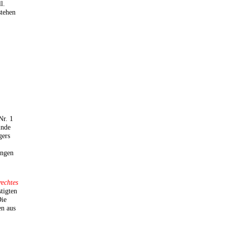
l.
stehen
Nr. 1
inde
gers
ungen
rechtes
tigten
ie
en aus