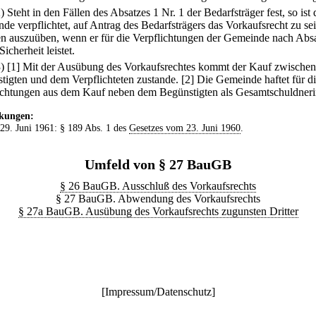
2) Steht in den Fällen des Absatzes 1 Nr. 1 der Bedarfsträger fest, so ist 
de verpflichtet, auf Antrag des Bedarfsträgers das Vorkaufsrecht zu se
n auszuüben, wenn er für die Verpflichtungen der Gemeinde nach Abs
Sicherheit leistet.
3)
[1] Mit der Ausübung des Vorkaufsrechtes kommt der Kauf zwische
tigten und dem Verpflichteten zustande.
[2] Die Gemeinde haftet für d
ichtungen aus dem Kauf neben dem Begünstigten als Gesamtschuldneri
kungen:
 29. Juni 1961: § 189 Abs. 1 des
Gesetzes vom 23. Juni 1960
.
Umfeld von § 27 BauGB
§ 26 BauGB. Ausschluß des Vorkaufsrechts
§ 27 BauGB. Abwendung des Vorkaufsrechts
§ 27a BauGB. Ausübung des Vorkaufsrechts zugunsten Dritter
[
Impressum/Datenschutz
]