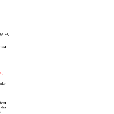
§§ 24,
)
und
s-,
oder
baut
, das
s