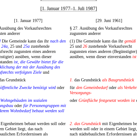
[1. Januar 1977–1. Juli 1987]
[1. Januar 1977]
[29. Juni 1961]
Ausübung des Vorkaufsrechtes
§ 27. Ausübung des Vorkaufsrechtes
ten anderer
zugunsten anderer
]
Die Gemeinde kann das ihr
nach den
(1) Die Gemeinde kann das ihr
gemäß
,
24a,
25 und
25a
zustehende
25 und
26
zustehende Vorkaufsrecht
fsrecht zugunsten eines anderen
zugunsten eines anderen (Begünstigter
stigter) ausüben, wenn dieser
ausüben, wenn dieser einverstanden
ist
rstanden
ist, die Gewähr bietet für die
klichung der mit der Ausübung des
fsrechts verfolgten Ziele
und
as Grundstück
1.
das Grundstück
als Baugrundstück
öffentliche Zwecke benötigt wird
oder
für
den Gemeinbedarf
oder
als Verkehr
Versorgungs-
t Wohngebäuden im sozialen
oder
Grünfläche festgesetzt worden ist
ngsbau
oder
für Personengruppen mit
derem Wohnbedarf bebaut werden soll
Eigenheimen bebaut werden soll oder
2. das Grundstück
mit Eigenheimen be
em Gebiet liegt, das nach
werden soll oder in einem Gebiet liegt
baulichen Erfordernissen als
nach städtebaulichen Erfordernissen al