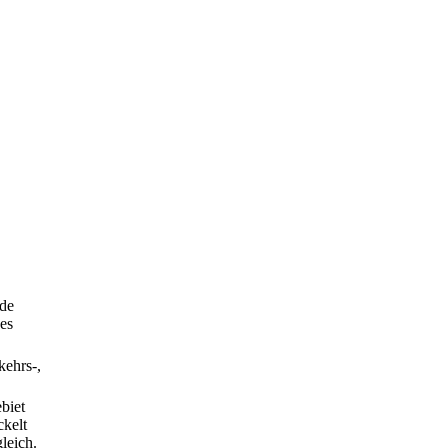
de
es
kehrs-,
biet
ckelt
leich.