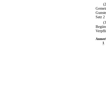
(
Gemein
Gunste
Satz 2 
(
Begüns
Verpfl
Anmer
1
.