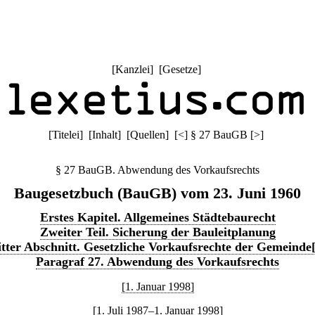
[
Kanzlei
] [
Gesetze
]
[
Titelei
] [
Inhalt
] [
Quellen
]
[
<
]
§ 27 BauGB
[
>
]
§ 27 BauGB. Abwendung des Vorkaufsrechts
Baugesetzbuch (BauGB) vom 23. Juni 1960
Erstes Kapitel. Allgemeines Städtebaurecht
Zweiter Teil. Sicherung der Bauleitplanung
tter Abschnitt. Gesetzliche Vorkaufsrechte der Gemeind
Paragraf 27. Abwendung des Vorkaufsrechts
[1. Januar 1998]
[1. Juli 1987–1. Januar 1998]