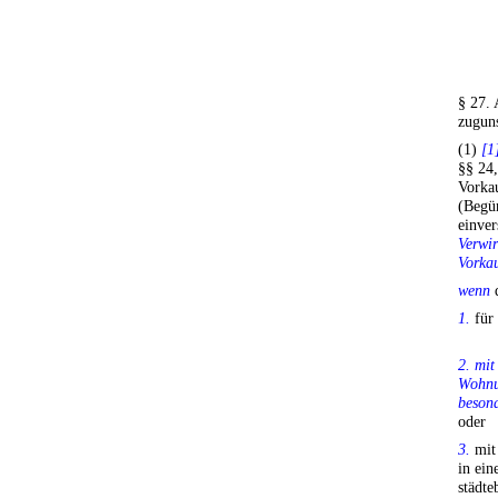
§ 27. 
zuguns
(1)
[1
§§ 24
Vorkau
(Begün
einve
Verwir
Vorkau
wenn
d
1.
für
2. mi
Wohnu
beson
oder
3.
mit 
in ein
städte