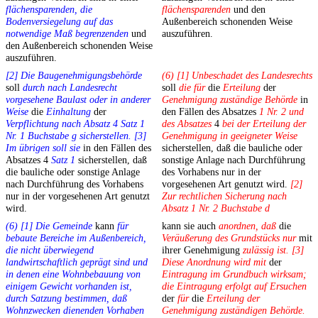
flächensparenden, die
flächensparenden
und den
Bodenversiegelung auf das
Außenbereich schonenden Weise
notwendige Maß begrenzenden
und
auszuführen.
den Außenbereich schonenden Weise
auszuführen.
[2] Die Baugenehmigungsbehörde
(6) [1] Unbeschadet des Landesrechts
soll
durch nach Landesrecht
soll
die für
die
Erteilung
der
vorgesehene Baulast oder in anderer
Genehmigung zuständige Behörde
in
Weise
die
Einhaltung
der
den Fällen des Absatzes
1 Nr. 2 und
Verpflichtung nach Absatz 4 Satz 1
des Absatzes
4
bei der Erteilung der
Nr. 1 Buchstabe g sicherstellen. [3]
Genehmigung in geeigneter Weise
Im übrigen soll sie
in den Fällen des
sicherstellen, daß die bauliche oder
Absatzes 4
Satz 1
sicherstellen, daß
sonstige Anlage nach Durchführung
die bauliche oder sonstige Anlage
des Vorhabens nur in der
nach Durchführung des Vorhabens
vorgesehenen Art genutzt wird.
[2]
nur in der vorgesehenen Art genutzt
Zur rechtlichen Sicherung nach
wird.
Absatz 1 Nr. 2 Buchstabe d
(6) [1] Die Gemeinde
kann
für
kann sie auch
anordnen, daß
die
bebaute Bereiche im Außenbereich,
Veräußerung des Grundstücks nur
mit
die nicht überwiegend
ihrer Genehmigung
zulässig ist. [3]
landwirtschaftlich geprägt sind und
Diese Anordnung wird mit
der
in denen eine Wohnbebauung von
Eintragung im Grundbuch wirksam;
einigem Gewicht vorhanden ist,
die Eintragung erfolgt auf Ersuchen
durch Satzung bestimmen, daß
der
für
die
Erteilung der
Wohnzwecken dienenden Vorhaben
Genehmigung zuständigen Behörde.