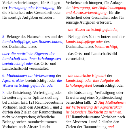
Verkehrseinrichtungen, für Anlagen
Verkehrseinrichtungen, für Anlagen
der
Versorgung oder Entsorgung,
für
der
Versorgung, der Abfallentsorgung
die Sicherheit oder Gesundheit oder
und Abwasserbeseitigung,
für die
für sonstige Aufgaben erfordert,
Sicherheit oder Gesundheit oder für
sonstige Aufgaben erfordert,
- die Wasserwirtschaft gefährdet,
5.
Belange des Naturschutzes und der
-
Belange des Naturschutzes und der
Landschaftpflege, des Bodenschutzes,
Landschaftspflege oder
des
des Denkmalschutzes
Denkmalschutzes
beeinträchtigt,
oder die natürliche Eigenart der
-
das Orts- und Landschaftsbild
Landschaft und ihren Erholungswert
verunstaltet,
beeinträchtigt oder
das Orts- und
Landschaftsbild verunstaltet,
6. Maßnahmen zur Verbesserung
der
- die natürliche Eigenart
der
Agrarstruktur
beeinträchtigt oder
die
Landschaft oder ihre Aufgabe als
Wasserwirtschaft gefährdet oder
Erholungsgebiet
beeinträchtigt oder
7.
die Entstehung, Verfestigung oder
-
die Entstehung, Verfestigung oder
Erweiterung einer Splittersiedlung
Erweiterung einer Splittersiedlung
befürchten läßt. [2] Raumbedeutsame
befürchten läßt. [2]
Auf Maßnahmen
Vorhaben nach den Absätzen 1 und 2
zur Verbesserung der Agrarstruktur
dürfen den Zielen der Raumordnung
ist besonders Rücksicht zu nehmen.
nicht widersprechen; öffentliche
[3]
Raumbedeutsame Vorhaben nach
Belange stehen raumbedeutsamen
den Absätzen 1 und 2 dürfen den
Vorhaben nach Absatz 1 nicht
Zielen der Raumordnung
und