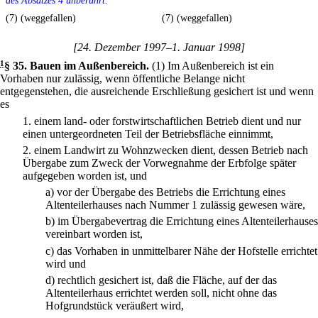
des Absatzes 4 unberührt.
(7) (weggefallen)
(7) (weggefallen)
[24. Dezember 1997–1. Januar 1998]
1
§ 35
.
Bauen im Außenbereich.
(1) Im Außenbereich ist ein
Vorhaben nur zulässig, wenn öffentliche Belange nicht
entgegenstehen, die ausreichende Erschließung gesichert ist und wenn
es
1.
einem land- oder forstwirtschaftlichen Betrieb dient und nur
einen untergeordneten Teil der Betriebsfläche einnimmt,
2.
einem Landwirt zu Wohnzwecken dient, dessen Betrieb nach
Übergabe zum Zweck der Vorwegnahme der Erbfolge später
aufgegeben worden ist, und
a)
vor der Übergabe des Betriebs die Errichtung eines
Altenteilerhauses nach Nummer 1 zulässig gewesen wäre,
b)
im Übergabevertrag die Errichtung eines Altenteilerhauses
vereinbart worden ist,
c)
das Vorhaben in unmittelbarer Nähe der Hofstelle errichtet
wird und
d)
rechtlich gesichert ist, daß die Fläche, auf der das
Altenteilerhaus errichtet werden soll, nicht ohne das
Hofgrundstück veräußert wird,