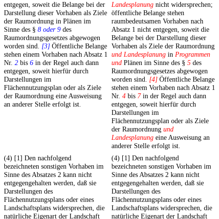
entgegen, soweit die Belange bei der
Landesplanung
nicht widersprechen;
Darstellung dieser Vorhaben als Ziele
öffentliche Belange stehen
der Raumordnung in Plänen im
raumbedeutsamen Vorhaben nach
Sinne des §
8 oder 9
des
Absatz 1 nicht entgegen, soweit die
Raumordnungsgesetzes abgewogen
Belange bei der Darstellung dieser
worden sind.
[3]
Öffentliche Belange
Vorhaben als Ziele der Raumordnung
stehen einem Vorhaben nach Absatz 1
und Landesplanung
in
Programmen
Nr.
2
bis
6
in der Regel auch dann
und
Plänen im Sinne des §
5
des
entgegen, soweit hierfür durch
Raumordnungsgesetzes abgewogen
Darstellungen im
worden sind.
[4]
Öffentliche Belange
Flächennutzungsplan oder als Ziele
stehen einem Vorhaben nach Absatz 1
der Raumordnung eine Ausweisung
Nr.
4
bis
7
in der Regel auch dann
an anderer Stelle erfolgt ist.
entgegen, soweit hierfür durch
Darstellungen im
Flächennutzungsplan oder als Ziele
der Raumordnung
und
Landesplanung
eine Ausweisung an
anderer Stelle erfolgt ist.
(4) [1] Den nachfolgend
(4) [1] Den nachfolgend
bezeichneten sonstigen Vorhaben im
bezeichneten sonstigen Vorhaben im
Sinne des Absatzes 2 kann nicht
Sinne des Absatzes 2 kann nicht
entgegengehalten werden, daß sie
entgegengehalten werden, daß sie
Darstellungen des
Darstellungen des
Flächennutzungsplans oder eines
Flächennutzungsplans oder eines
Landschaftsplans widersprechen, die
Landschaftsplans widersprechen, die
natürliche Eigenart der Landschaft
natürliche Eigenart der Landschaft