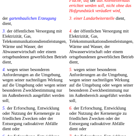
Fläche, auf
der
das Altenteilerhaus
errichtet werden soll, nicht ohne das
Hofgrundstück veräußert wird,
der
gartenbaulichen Erzeugung
3. einer Landarbeiterstelle
dient,
dient,
3.
der öffentlichen Versorgung mit
4.
der öffentlichen Versorgung mit
Elektrizität, Gas,
Elektrizität, Gas,
Telekommunikationsdienstleistungen,
Telekommunikationsdienstleistungen,
Wärme und Wasser, der
Wärme und Wasser, der
Abwasserwirtschaft oder einem
Abwasserwirtschaft oder einem
ortsgebundenen gewerblichen Betrieb
ortsgebundenen gewerblichen Betrieb
dient,
dient,
4.
wegen seiner besonderen
5.
wegen seiner besonderen
Anforderungen an die Umgebung,
Anforderungen an die Umgebung,
wegen seiner nachteiligen Wirkung
wegen seiner nachteiligen Wirkung
auf die Umgebung oder wegen seiner
auf die Umgebung oder wegen seiner
besonderen Zweckbestimmung nur
besonderen Zweckbestimmung nur
im Außenbereich ausgeführt werden
im Außenbereich ausgeführt werden
soll,
soll,
5.
der Erforschung, Entwicklung
6.
der Erforschung, Entwicklung
oder Nutzung der Kernenergie zu
oder Nutzung der Kernenergie zu
friedlichen Zwecken oder der
friedlichen Zwecken oder der
Entsorgung radioaktiver Abfälle
Entsorgung radioaktiver Abfälle
dient oder
dient oder