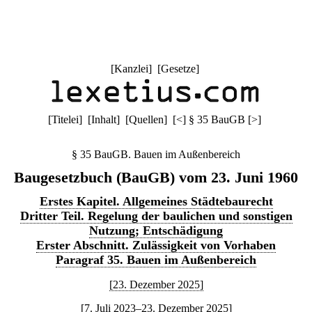
[
Kanzlei
] [
Gesetze
]
[
Titelei
] [
Inhalt
] [
Quellen
]
[
<
]
§ 35 BauGB
[
>
]
§ 35 BauGB. Bauen im Außenbereich
Baugesetzbuch (BauGB) vom 23. Juni 1960
Erstes Kapitel. Allgemeines Städtebaurecht
Dritter Teil. Regelung der baulichen und sonstigen
Nutzung; Entschädigung
Erster Abschnitt. Zulässigkeit von Vorhaben
Paragraf 35. Bauen im Außenbereich
[23. Dezember 2025]
[7. Juli 2023–23. Dezember 2025]