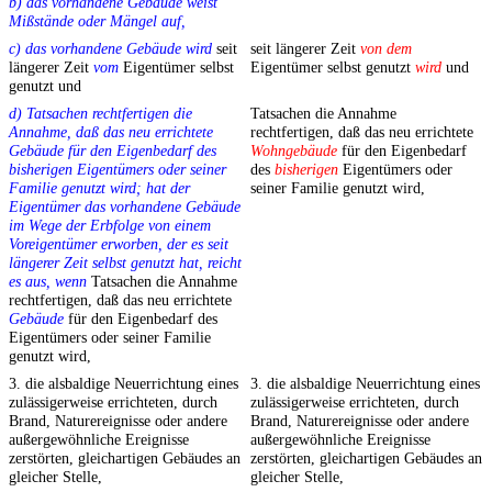
b) das vorhandene Gebäude weist
Mißstände oder Mängel auf,
c) das vorhandene Gebäude wird
seit
seit längerer Zeit
von dem
längerer Zeit
vom
Eigentümer selbst
Eigentümer selbst genutzt
wird
und
genutzt und
d) Tatsachen rechtfertigen die
Tatsachen die Annahme
Annahme, daß das neu errichtete
rechtfertigen, daß das neu errichtete
Gebäude für den Eigenbedarf des
Wohngebäude
für den Eigenbedarf
bisherigen Eigentümers oder seiner
des
bisherigen
Eigentümers oder
Familie genutzt wird; hat der
seiner Familie genutzt wird,
Eigentümer das vorhandene Gebäude
im Wege der Erbfolge von einem
Voreigentümer erworben, der es seit
längerer Zeit selbst genutzt hat, reicht
es aus, wenn
Tatsachen die Annahme
rechtfertigen, daß das neu errichtete
Gebäude
für den Eigenbedarf des
Eigentümers oder seiner Familie
genutzt wird,
3. die alsbaldige Neuerrichtung eines
3. die alsbaldige Neuerrichtung eines
zulässigerweise errichteten, durch
zulässigerweise errichteten, durch
Brand, Naturereignisse oder andere
Brand, Naturereignisse oder andere
außergewöhnliche Ereignisse
außergewöhnliche Ereignisse
zerstörten, gleichartigen Gebäudes an
zerstörten, gleichartigen Gebäudes an
gleicher Stelle,
gleicher Stelle,