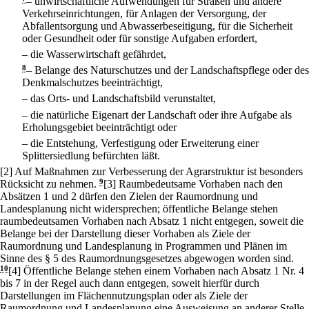
–
unwirtschaftliche Aufwendungen für Straßen und andere
Verkehrseinrichtungen, für Anlagen der Versorgung, der
Abfallentsorgung und Abwasserbeseitigung, für die Sicherheit
oder Gesundheit oder für sonstige Aufgaben erfordert,
–
die Wasserwirtschaft gefährdet,
8
–
Belange des Naturschutzes und der Landschaftspflege oder des
Denkmalschutzes beeinträchtigt,
–
das Orts- und Landschaftsbild verunstaltet,
–
die natürliche Eigenart der Landschaft oder ihre Aufgabe als
Erholungsgebiet beeinträchtigt oder
–
die Entstehung, Verfestigung oder Erweiterung einer
Splittersiedlung befürchten läßt.
[2] Auf Maßnahmen zur Verbesserung der Agrarstruktur ist besonders
Rücksicht zu nehmen.
9
[3] Raumbedeutsame Vorhaben nach den
Absätzen 1 und 2 dürfen den Zielen der Raumordnung und
Landesplanung nicht widersprechen; öffentliche Belange stehen
raumbedeutsamen Vorhaben nach Absatz 1 nicht entgegen, soweit die
Belange bei der Darstellung dieser Vorhaben als Ziele der
Raumordnung und Landesplanung in Programmen und Plänen im
Sinne des § 5 des Raumordnungsgesetzes abgewogen worden sind.
10
[4] Öffentliche Belange stehen einem Vorhaben nach Absatz 1 Nr. 4
bis 7 in der Regel auch dann entgegen, soweit hierfür durch
Darstellungen im Flächennutzungsplan oder als Ziele der
Raumordnung und Landesplanung eine Ausweisung an anderer Stelle