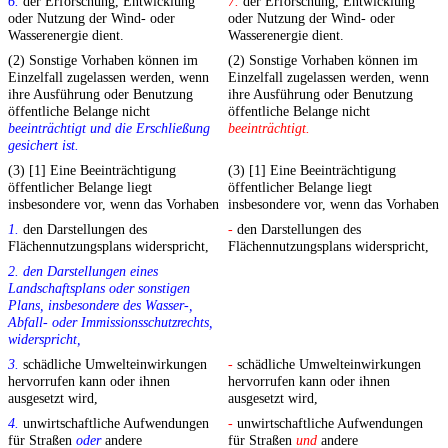
6.
der Erforschung, Entwicklung
7.
der Erforschung, Entwicklung
oder Nutzung der Wind- oder
oder Nutzung der Wind- oder
Wasserenergie dient.
Wasserenergie dient.
(2) Sonstige Vorhaben können im
(2) Sonstige Vorhaben können im
Einzelfall zugelassen werden, wenn
Einzelfall zugelassen werden, wenn
ihre Ausführung oder Benutzung
ihre Ausführung oder Benutzung
öffentliche Belange nicht
öffentliche Belange nicht
beeinträchtigt und die Erschließung
beeinträchtigt.
gesichert ist.
(3) [1] Eine Beeinträchtigung
(3) [1] Eine Beeinträchtigung
öffentlicher Belange liegt
öffentlicher Belange liegt
insbesondere vor, wenn das Vorhaben
insbesondere vor, wenn das Vorhaben
1.
den Darstellungen des
-
den Darstellungen des
Flächennutzungsplans widerspricht,
Flächennutzungsplans widerspricht,
2. den Darstellungen eines
Landschaftsplans oder sonstigen
Plans, insbesondere des Wasser-,
Abfall- oder Immissionsschutzrechts,
widerspricht,
3.
schädliche Umwelteinwirkungen
-
schädliche Umwelteinwirkungen
hervorrufen kann oder ihnen
hervorrufen kann oder ihnen
ausgesetzt wird,
ausgesetzt wird,
4.
unwirtschaftliche Aufwendungen
-
unwirtschaftliche Aufwendungen
für Straßen
oder
andere
für Straßen
und
andere