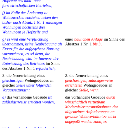
Hofstelle des land- oder
forstwirtschaftlichen Betriebes,
f) im Falle der Änderung zu
Wohnzwecken entstehen neben den
bisher nach Absatz 1 Nr. 1 zulässigen
Wohnungen höchstens drei
Wohnungen je Hofstelle und
g) es wird eine Verpflichtung
einer
baulichen Anlage
im Sinne des
übernommen, keine Neubebauung als
Absatzes 1 Nr. 1
bis 3,
Ersatz für die aufgegebene Nutzung
vorzunehmen, es sei denn, die
Neubebauung wird im Interesse der
Entwicklung des Betriebes
im Sinne
des Absatzes 1 Nr. 1
erforderlich,
2. die Neuerrichtung eines
2. die Neuerrichtung eines
gleichartigen
Wohngebäudes an
gleichartigen, zulässigerweise
gleicher
Stelle unter folgenden
errichteten
Wohngebäudes an
Voraussetzungen:
gleicher
Stelle, wenn
a)
das vorhandene Gebäude
ist
das vorhandene Gebäude
durch
zulässigerweise errichtet worden,
wirtschaftlich vertretbare
Modernisierungsmaßnahmen den
allgemeinen Anforderungen an
gesunde Wohnverhältnisse nicht
angepaßt werden kann, es