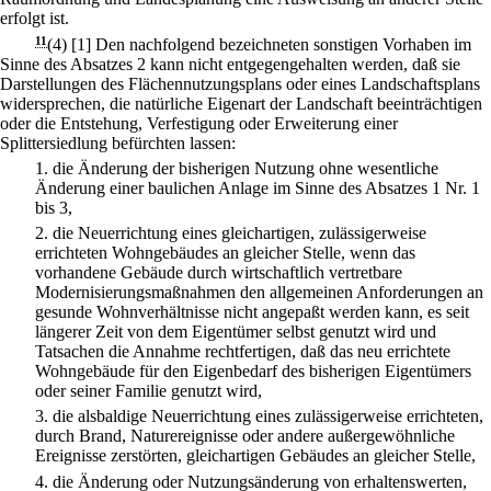
erfolgt ist.
11
(4)
[1] Den nachfolgend bezeichneten sonstigen Vorhaben im
Sinne des Absatzes 2 kann nicht entgegengehalten werden, daß sie
Darstellungen des Flächennutzungsplans oder eines Landschaftsplans
widersprechen, die natürliche Eigenart der Landschaft beeinträchtigen
oder die Entstehung, Verfestigung oder Erweiterung einer
Splittersiedlung befürchten lassen:
1.
die Änderung der bisherigen Nutzung ohne wesentliche
Änderung einer baulichen Anlage im Sinne des Absatzes 1 Nr. 1
bis 3,
2.
die Neuerrichtung eines gleichartigen, zulässigerweise
errichteten Wohngebäudes an gleicher Stelle, wenn das
vorhandene Gebäude durch wirtschaftlich vertretbare
Modernisierungsmaßnahmen den allgemeinen Anforderungen an
gesunde Wohnverhältnisse nicht angepaßt werden kann, es seit
längerer Zeit von dem Eigentümer selbst genutzt wird und
Tatsachen die Annahme rechtfertigen, daß das neu errichtete
Wohngebäude für den Eigenbedarf des bisherigen Eigentümers
oder seiner Familie genutzt wird,
3.
die alsbaldige Neuerrichtung eines zulässigerweise errichteten,
durch Brand, Naturereignisse oder andere außergewöhnliche
Ereignisse zerstörten, gleichartigen Gebäudes an gleicher Stelle,
4.
die Änderung oder Nutzungsänderung von erhaltenswerten,