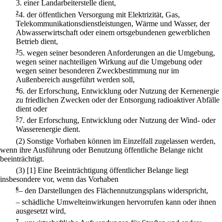
3.
einer Landarbeiterstelle dient,
2
4.
der öffentlichen Versorgung mit Elektrizität, Gas,
Telekommunikationsdienstleistungen, Wärme und Wasser, der
Abwasserwirtschaft oder einem ortsgebundenen gewerblichen
Betrieb dient,
3
5.
wegen seiner besonderen Anforderungen an die Umgebung,
wegen seiner nachteiligen Wirkung auf die Umgebung oder
wegen seiner besonderen Zweckbestimmung nur im
Außenbereich ausgeführt werden soll,
4
6.
der Erforschung, Entwicklung oder Nutzung der Kernenergie
zu friedlichen Zwecken oder der Entsorgung radioaktiver Abfälle
dient oder
5
7.
der Erforschung, Entwicklung oder Nutzung der Wind- oder
Wasserenergie dient.
(2) Sonstige Vorhaben können im Einzelfall zugelassen werden,
wenn ihre Ausführung oder Benutzung öffentliche Belange nicht
beeinträchtigt.
(3)
[1] Eine Beeinträchtigung öffentlicher Belange liegt
insbesondere vor, wenn das Vorhaben
6
–
den Darstellungen des Flächennutzungsplans widerspricht,
–
schädliche Umwelteinwirkungen hervorrufen kann oder ihnen
ausgesetzt wird,
7