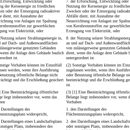
 Erforschung, Entwicklung oder
7. der Erforschung, Entwicklung oder
g der Kernenergie zu friedlichen
Nutzung der Kernenergie zu friedliche
en oder der Entsorgung radioaktiver
Zwecken oder der Entsorgung radioakt
e dient, mit Ausnahme der
Abfälle dient, mit Ausnahme der
richtung von Anlagen zur Spaltung
Neuerrichtung von Anlagen zur Spaltu
ernbrennstoffen zur gewerblichen
von Kernbrennstoffen zur gewerbliche
ung von Elektrizität, oder
Erzeugung von Elektrizität, oder
 Nutzung solarer Strahlungsenergie in,
8. der Nutzung solarer Strahlungsenerg
d auf Dach- und Außenwandflächen
an und auf Dach- und Außenwandfläc
ulässigerweise genutzten Gebäuden
von zulässigerweise genutzten Gebäud
, wenn die Anlage dem Gebäude baulich
dient, wenn die Anlage dem Gebäude b
eordnet ist.
untergeordnet ist.
nstige Vorhaben können im Einzelfall
(2) Sonstige Vorhaben können im Einze
assen werden, wenn ihre Ausführung
zugelassen werden, wenn ihre Ausführ
enutzung öffentliche Belange nicht
oder Benutzung öffentliche Belange ni
rächtigt und die Erschließung gesichert
beeinträchtigt und die Erschließung ge
ist.
] Eine Beeinträchtigung öffentlicher
(3) [1] Eine Beeinträchtigung öffentli
e liegt insbesondere vor, wenn das
Belange liegt insbesondere vor, wenn 
ben
Vorhaben
 Darstellungen des
1. den Darstellungen des
nnutzungsplans widerspricht,
Flächennutzungsplans widerspricht,
 Darstellungen eines Landschaftsplans
2. den Darstellungen eines Landschaft
onstigen Plans, insbesondere des
oder sonstigen Plans, insbesondere des