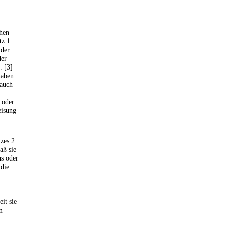
ehen
tz 1
 der
der
 [3]
haben
 auch
 oder
eisung
zes 2
aß sie
ns oder
 die
it sie
m