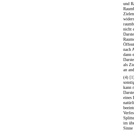
und Ra
Raumb
Ziele
widers
raumb
nicht 
Darste
Raumo
Öffen
nach A
dann e
Darst
als Z
an and
(4) [1
sonsti
kann n
Darste
eines 
natürl
beeint
Verfes
Splitt
im übr
Sinne 