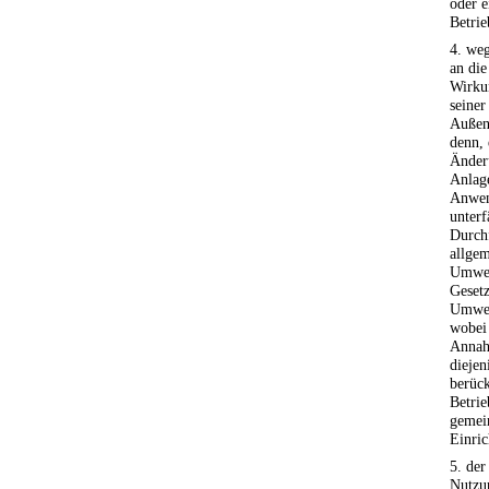
oder 
Betrie
4. we
an di
Wirku
seine
Außenb
denn, 
Änder
Anlage
Anwen
unterf
Durch
allgem
Umwel
Gesetz
Umwelt
wobei
Annah
diejen
berück
Betrie
gemein
Einric
5. der
Nutzu