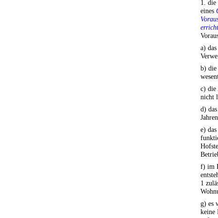
1. die
eines
Vorau
errich
Vorau
a) da
Verwe
b) die
wesent
c) die
nicht 
d) das
Jahren
e) das
funkt
Hofste
Betrie
f) im
entste
1 zul
Wohnu
g) es
keine 