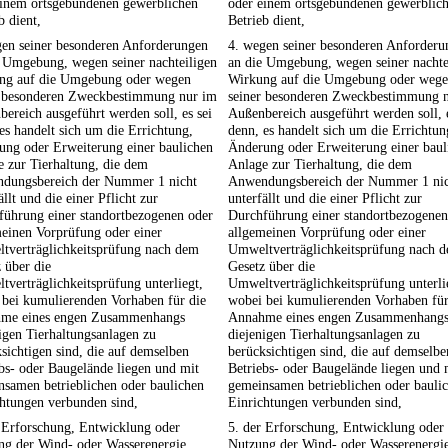
einem ortsgebundenen gewerblichen
oder einem ortsgebundenen gewerblic
b dient,
Betrieb dient,
gen seiner besonderen Anforderungen
4. wegen seiner besonderen Anforderu
e Umgebung, wegen seiner nachteiligen
an die Umgebung, wegen seiner nachte
ng auf die Umgebung oder wegen
Wirkung auf die Umgebung oder weg
r besonderen Zweckbestimmung nur im
seiner besonderen Zweckbestimmung 
ereich ausgeführt werden soll, es sei
Außenbereich ausgeführt werden soll, e
es handelt sich um die Errichtung,
denn, es handelt sich um die Errichtun
ung oder Erweiterung einer baulichen
Änderung oder Erweiterung einer baul
 zur Tierhaltung, die dem
Anlage zur Tierhaltung, die dem
dungsbereich der Nummer 1 nicht
Anwendungsbereich der Nummer 1 ni
ällt und die einer Pflicht zur
unterfällt und die einer Pflicht zur
führung einer standortbezogenen oder
Durchführung einer standortbezogenen
einen Vorprüfung oder einer
allgemeinen Vorprüfung oder einer
tverträglichkeitsprüfung nach dem
Umweltverträglichkeitsprüfung nach 
 über die
Gesetz über die
verträglichkeitsprüfung unterliegt,
Umweltverträglichkeitsprüfung unterli
 bei kumulierenden Vorhaben für die
wobei bei kumulierenden Vorhaben für
me eines engen Zusammenhangs
Annahme eines engen Zusammenhang
igen Tierhaltungsanlagen zu
diejenigen Tierhaltungsanlagen zu
sichtigen sind, die auf demselben
berücksichtigen sind, die auf demselbe
bs- oder Baugelände liegen und mit
Betriebs- oder Baugelände liegen und 
samen betrieblichen oder baulichen
gemeinsamen betrieblichen oder bauli
htungen verbunden sind,
Einrichtungen verbunden sind,
 Erforschung, Entwicklung oder
5. der Erforschung, Entwicklung oder
ng der Wind- oder Wasserenergie
Nutzung der Wind- oder Wasserenergi