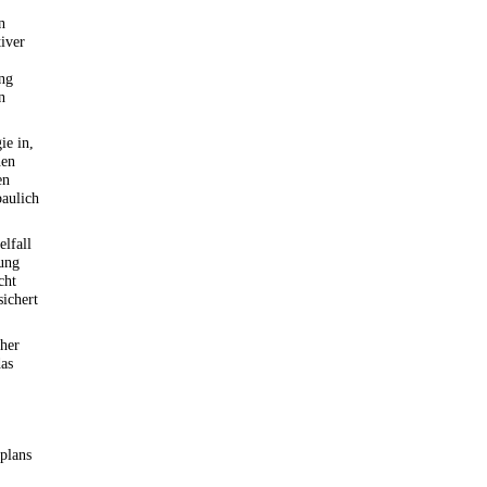
n
iver
ng
n
ie in,
hen
en
aulich
lfall
ung
cht
sichert
cher
das
splans