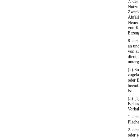
7. der
Nutzun
Zweck
Abfäll
Neuer
von K
Erzeug
8. der
an un
von z
dient
unterg
(2) So
zugel
oder B
beeint
ist.
(3) [1
Belang
Vorha
1. den
Fläche
2. den
oder s