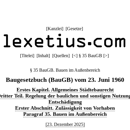
[
Kanzlei
] [
Gesetze
]
[
Titelei
] [
Inhalt
] [
Quellen
]
[
<
]
§ 35 BauGB
[
>
]
§ 35 BauGB. Bauen im Außenbereich
Baugesetzbuch (BauGB) vom 23. Juni 1960
Erstes Kapitel. Allgemeines Städtebaurecht
ritter Teil. Regelung der baulichen und sonstigen Nutzun
Entschädigung
Erster Abschnitt. Zulässigkeit von Vorhaben
Paragraf 35. Bauen im Außenbereich
[23. Dezember 2025]