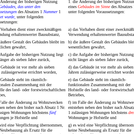
 Änderung der bisherigen Nutzung
1. die Änderung der bisherigen Nutzu
Gebäudes, das unter den
eines
Gebäudes im Sinne
des Absatzes
ssetzungen
des Absatzes 1
Nummer
1
unter folgenden Voraussetzungen:
tet wurde,
unter folgenden
ssetzungen:
s Vorhaben dient einer zweckmäßigen
a) das Vorhaben dient einer zweckmäß
ndung erhaltenswerter Bausubstanz,
Verwendung erhaltenswerter Bausubsta
 äußere Gestalt des Gebäudes bleibt im
b) die äußere Gestalt des Gebäudes ble
lichen gewahrt,
wesentlichen gewahrt,
 Aufgabe der bisherigen Nutzung liegt
c) die Aufgabe der bisherigen Nutzung 
länger als sieben Jahre zurück,
nicht länger als sieben Jahre zurück,
 Gebäude ist vor mehr als sieben
d) das Gebäude ist vor mehr als sieben
 zulässigerweise errichtet worden,
Jahren zulässigerweise errichtet worde
 Gebäude steht im räumlich-
e) das Gebäude steht im räumlich-
ionalen Zusammenhang mit der
funktionalen Zusammenhang mit der
lle des land- oder forstwirtschaftlichen
Hofstelle des land- oder forstwirtschaf
bes,
Betriebes,
 Falle der Änderung zu Wohnzwecken
f) im Falle der Änderung zu Wohnzwe
hen neben den bisher nach Absatz 1 Nr.
entstehen neben den bisher nach Absat
ässigen Wohnungen höchstens
fünf
1 zulässigen Wohnungen höchstens
dre
ngen je Hofstelle und
Wohnungen je Hofstelle und
 wird eine Verpflichtung übernommen,
g) es wird eine Verpflichtung überno
Neubebauung als Ersatz für die
keine Neubebauung als Ersatz für die