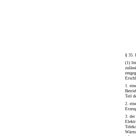
§ 35.
(1) Im
zuläss
entgeg
Erschl
1. ein
Betrie
Teil d
2. ein
Erzeu
3. der
Elektr
Telek
Wärme