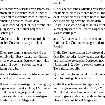
dient,
r energetischen Nutzung von Biomasse
6. der energetischen Nutzung von Bio
hmen eines Betriebes nach Nummer 1
im Rahmen eines Betriebes nach Num
 oder eines Betriebes nach Nummer 4,
oder 2 oder eines Betriebes nach Num
erhaltung betreibt, sowie dem
der Tierhaltung betreibt, sowie dem
uss solcher Anlagen an das öffentliche
Anschluss solcher Anlagen an das öffen
gungsnetz dient, unter folgenden
Versorgungsnetz dient, unter folgende
ssetzungen:
Voraussetzungen:
 Vorhaben steht in einem räumlich-
a) das Vorhaben steht in einem räumli
ionalen Zusammenhang mit dem
funktionalen Zusammenhang mit dem
b,
Betrieb,
e Biomasse stammt überwiegend aus
b) die Biomasse stammt überwiegend 
etrieb oder überwiegend aus diesem
dem Betrieb oder überwiegend aus di
s nahe gelegenen Betrieben nach den
und aus nahe gelegenen Betrieben nac
n 1, 2 oder 4, soweit letzterer
Nummern 1, 2 oder 4, soweit letzterer
ltung betreibt,
Tierhaltung betreibt,
wird je Hofstelle oder Betriebsstandort
c) es wird je Hofstelle oder Betriebsst
ne Anlage betrieben und
nur eine Anlage betrieben und
 Kapazität einer Anlage zur Erzeugung
d) die Kapazität einer Anlage zur Erz
ogas überschreitet nicht 2,3 Millionen
von Biogas überschreitet nicht 2,3 Mil
ubikmeter Biogas pro Jahr, die
Normkubikmeter Biogas pro Jahr, die
ungswärmeleistung anderer Anlagen
Feuerungswärmeleistung anderer Anla
hreitet nicht 2,0 Megawatt,
überschreitet nicht 2,0 Megawatt,