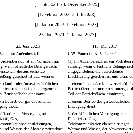
[7. Juli 2023–23. Dezember 2025]
[1. Februar 2023–7. Juli 2023]
[1. Januar 2023–1. Februar 2023]
[23. Juni 2021–1. Januar 2023]
[23. Juni 2021]
[13. Mai 2017]
 Bauen im Außenbereich
§ 35. Bauen im Außenbereich
 Außenbereich ist ein Vorhaben nur
(1) Im Außenbereich ist ein Vorhaben 
ig, wenn öffentliche Belange nicht
zulässig, wenn öffentliche Belange nic
enstehen, die ausreichende
entgegenstehen, die ausreichende
ießung gesichert ist und wenn es
Erschließung gesichert ist und wenn es
em land- oder forstwirtschaftlichen
1. einem land- oder forstwirtschaftlich
b dient und nur einen untergeordneten
Betrieb dient und nur einen untergeor
er Betriebsfläche einnimmt,
Teil der Betriebsfläche einnimmt,
em Betrieb der gartenbaulichen
2. einem Betrieb der gartenbaulichen
gung dient,
Erzeugung dient,
 öffentlichen Versorgung mit
3. der öffentlichen Versorgung mit
izität, Gas,
Elektrizität, Gas,
ommunikationsdienstleistungen,
Telekommunikationsdienstleistungen,
 und Wasser, der Abwasserwirtschaft
Wärme und Wasser, der Abwasserwirts