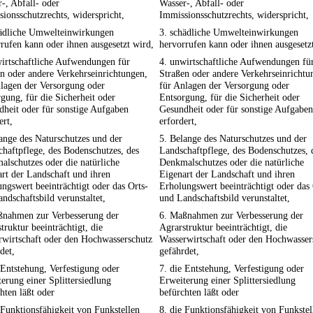
-, Abfall- oder
Wasser-, Abfall- oder
ionsschutzrechts, widerspricht,
Immissionsschutzrechts, widerspricht,
hädliche Umwelteinwirkungen
3. schädliche Umwelteinwirkungen
rufen kann oder ihnen ausgesetzt wird,
hervorrufen kann oder ihnen ausgesetz
irtschaftliche Aufwendungen für
4. unwirtschaftliche Aufwendungen fü
n oder andere Verkehrseinrichtungen,
Straßen oder andere Verkehrseinrichtu
lagen der Versorgung oder
für Anlagen der Versorgung oder
gung, für die Sicherheit oder
Entsorgung, für die Sicherheit oder
heit oder für sonstige Aufgaben
Gesundheit oder für sonstige Aufgaben
ert,
erfordert,
ange des Naturschutzes und der
5. Belange des Naturschutzes und der
haftpflege, des Bodenschutzes, des
Landschaftpflege, des Bodenschutzes, 
lschutzes oder die natürliche
Denkmalschutzes oder die natürliche
rt der Landschaft und ihren
Eigenart der Landschaft und ihren
ngswert beeinträchtigt oder das Orts-
Erholungswert beeinträchtigt oder das 
ndschaftsbild verunstaltet,
und Landschaftsbild verunstaltet,
ßnahmen zur Verbesserung der
6. Maßnahmen zur Verbesserung der
truktur beeinträchtigt, die
Agrarstruktur beeinträchtigt, die
rwirtschaft oder den Hochwasserschutz
Wasserwirtschaft oder den Hochwasser
det,
gefährdet,
 Entstehung, Verfestigung oder
7. die Entstehung, Verfestigung oder
erung einer Splittersiedlung
Erweiterung einer Splittersiedlung
hten läßt oder
befürchten läßt oder
 Funktionsfähigkeit von Funkstellen
8. die Funktionsfähigkeit von Funkstel