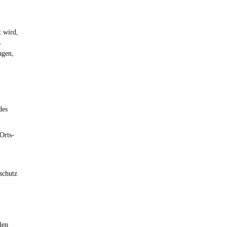
t wird,
r
ngen,
des
Orts-
schutz
len