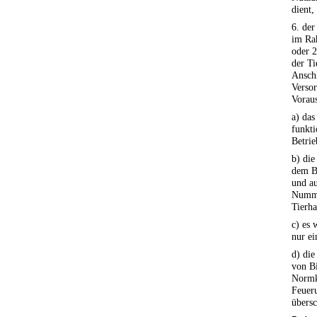
dient,
6. de
im Ra
oder 2
der Ti
Anschl
Versor
Vorau
a) das
funkt
Betrie
b) di
dem B
und au
Nummer
Tierha
c) es 
nur ei
d) die
von Bi
Normk
Feuer
übersc