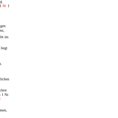
ng
 1
Nr.
1
igen
nz,
ibt im
liegt
n,
tlichen
cken
z 1 Nr.
i
mmen,