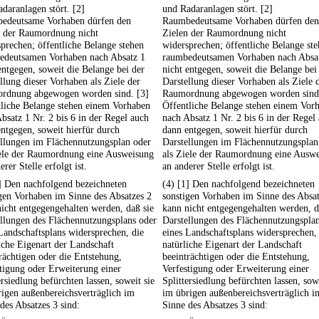
daranlagen stört. [2]
und Radaranlagen stört. [2]
edeutsame Vorhaben dürfen den
Raumbedeutsame Vorhaben dürfen den
n der Raumordnung nicht
Zielen der Raumordnung nicht
prechen; öffentliche Belange stehen
widersprechen; öffentliche Belange st
edeutsamen Vorhaben nach Absatz 1
raumbedeutsamen Vorhaben nach Absa
entgegen, soweit die Belange bei der
nicht entgegen, soweit die Belange bei
llung dieser Vorhaben als Ziele der
Darstellung dieser Vorhaben als Ziele 
rdnung abgewogen worden sind. [3]
Raumordnung abgewogen worden sind.
tliche Belange stehen einem Vorhaben
Öffentliche Belange stehen einem Vor
bsatz 1 Nr. 2 bis 6 in der Regel auch
nach Absatz 1 Nr. 2 bis 6 in der Regel
ntgegen, soweit hierfür durch
dann entgegen, soweit hierfür durch
ellungen im Flächennutzungsplan oder
Darstellungen im Flächennutzungsplan
iele der Raumordnung eine Ausweisung
als Ziele der Raumordnung eine Ausw
erer Stelle erfolgt ist.
an anderer Stelle erfolgt ist.
] Den nachfolgend bezeichneten
(4) [1] Den nachfolgend bezeichneten
gen Vorhaben im Sinne des Absatzes 2
sonstigen Vorhaben im Sinne des Absat
icht entgegengehalten werden, daß sie
kann nicht entgegengehalten werden, d
llungen des Flächennutzungsplans oder
Darstellungen des Flächennutzungspla
Landschaftsplans widersprechen, die
eines Landschaftsplans widersprechen,
iche Eigenart der Landschaft
natürliche Eigenart der Landschaft
rächtigen oder die Entstehung,
beeinträchtigen oder die Entstehung,
tigung oder Erweiterung einer
Verfestigung oder Erweiterung einer
ersiedlung befürchten lassen, soweit sie
Splittersiedlung befürchten lassen, sowe
igen außenbereichsverträglich im
im übrigen außenbereichsverträglich i
des Absatzes 3 sind:
Sinne des Absatzes 3 sind: