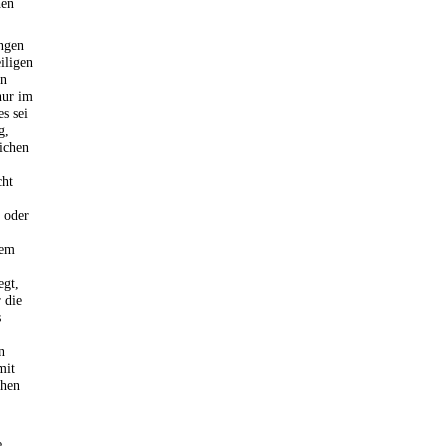
hen
ngen
iligen
en
nur im
s sei
g,
ichen
cht
 oder
dem
egt,
 die
s
n
mit
chen
e