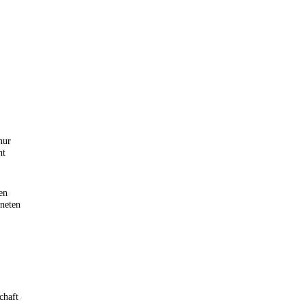
nur
ht
en
dneten
chaft