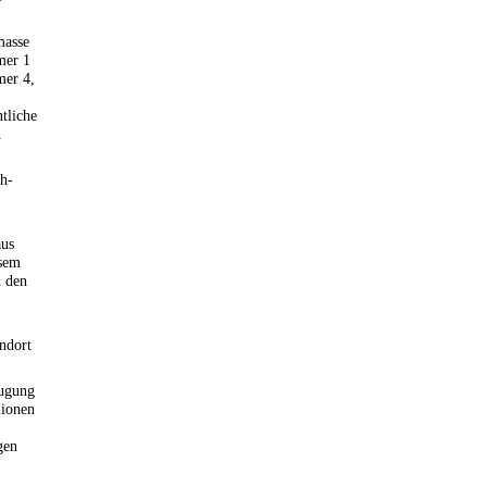
masse
mer 1
mer 4,
tliche
n
ch-
aus
esem
h den
andort
eugung
lionen
gen