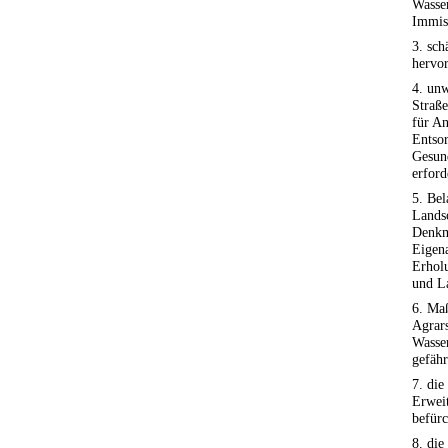
Wasser
Immiss
3. sc
hervor
4. unw
Straße
für An
Entsor
Gesund
erford
5. Bel
Landsc
Denkma
Eigena
Erholu
und La
6. Ma
Agrars
Wasse
gefähr
7. die
Erweit
befürc
8. die