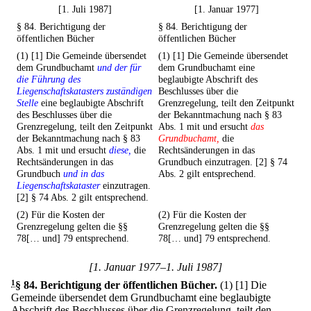
[1. Juli 1987]
[1. Januar 1977]
§ 84. Berichtigung der
§ 84. Berichtigung der
öffentlichen Bücher
öffentlichen Bücher
(1) [1] Die Gemeinde übersendet
(1) [1] Die Gemeinde übersendet
dem Grundbuchamt
und der für
dem Grundbuchamt eine
die Führung des
beglaubigte Abschrift des
Liegenschaftskatasters zuständigen
Beschlusses über die
Stelle
eine beglaubigte Abschrift
Grenzregelung, teilt den Zeitpunkt
des Beschlusses über die
der Bekanntmachung nach § 83
Grenzregelung, teilt den Zeitpunkt
Abs. 1 mit und ersucht
das
der Bekanntmachung nach § 83
Grundbuchamt,
die
Abs. 1 mit und ersucht
diese,
die
Rechtsänderungen in das
Rechtsänderungen in das
Grundbuch einzutragen. [2] § 74
Grundbuch
und in das
Abs. 2 gilt entsprechend.
Liegenschaftskataster
einzutragen.
[2] § 74 Abs. 2 gilt entsprechend.
(2) Für die Kosten der
(2) Für die Kosten der
Grenzregelung gelten die §§
Grenzregelung gelten die §§
78[… und] 79 entsprechend.
78[… und] 79 entsprechend.
[1. Januar 1977–1. Juli 1987]
1
§ 84
.
Berichtigung der öffentlichen Bücher.
(1)
[1] Die
Gemeinde übersendet dem Grundbuchamt eine beglaubigte
Abschrift des Beschlusses über die Grenzregelung, teilt den