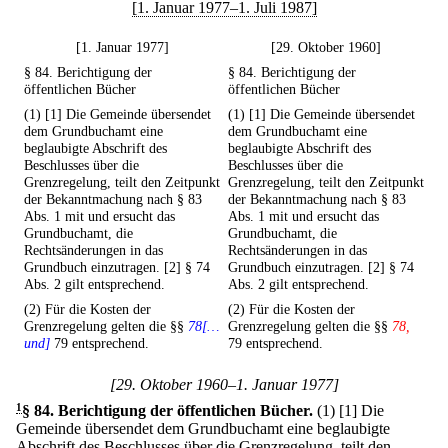
[1. Januar 1977–1. Juli 1987]
[1. Januar 1977]
[29. Oktober 1960]
§ 84. Berichtigung der
§ 84. Berichtigung der
öffentlichen Bücher
öffentlichen Bücher
(1) [1] Die Gemeinde übersendet
(1) [1] Die Gemeinde übersendet
dem Grundbuchamt eine
dem Grundbuchamt eine
beglaubigte Abschrift des
beglaubigte Abschrift des
Beschlusses über die
Beschlusses über die
Grenzregelung, teilt den Zeitpunkt
Grenzregelung, teilt den Zeitpunkt
der Bekanntmachung nach § 83
der Bekanntmachung nach § 83
Abs. 1 mit und ersucht das
Abs. 1 mit und ersucht das
Grundbuchamt, die
Grundbuchamt, die
Rechtsänderungen in das
Rechtsänderungen in das
Grundbuch einzutragen. [2] § 74
Grundbuch einzutragen. [2] § 74
Abs. 2 gilt entsprechend.
Abs. 2 gilt entsprechend.
(2) Für die Kosten der
(2) Für die Kosten der
Grenzregelung gelten die §§
78[…
Grenzregelung gelten die §§
78,
und]
79 entsprechend.
79 entsprechend.
[29. Oktober 1960–1. Januar 1977]
1
§ 84
.
Berichtigung der öffentlichen Bücher.
(1)
[1] Die
Gemeinde übersendet dem Grundbuchamt eine beglaubigte
Abschrift des Beschlusses über die Grenzregelung, teilt den