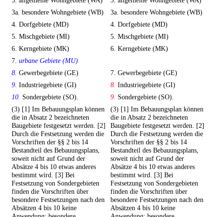
3. allgemeine Wohngebiete (WA)
3. allgemeine Wohngebiete (WA)
3a. besondere Wohngebiete (WB)
3a. besondere Wohngebiete (WB)
4. Dorfgebiete (MD)
4. Dorfgebiete (MD)
5. Mischgebiete (MI)
5. Mischgebiete (MI)
6. Kerngebiete (MK)
6. Kerngebiete (MK)
7.
urbane Gebiete (MU)
8.
Gewerbegebiete (GE)
7. Gewerbegebiete (GE)
9.
Industriegebiete (GI)
8.
Industriegebiete (GI)
10.
Sondergebiete (SO).
9.
Sondergebiete (SO).
(3) [1] Im Bebauungsplan können
(3) [1] Im Bebauungsplan können
die in Absatz 2 bezeichneten
die in Absatz 2 bezeichneten
Baugebiete festgesetzt werden. [2]
Baugebiete festgesetzt werden. [2]
Durch die Festsetzung werden die
Durch die Festsetzung werden die
Vorschriften der §§ 2 bis 14
Vorschriften der §§ 2 bis 14
Bestandteil des Bebauungsplans,
Bestandteil des Bebauungsplans,
soweit nicht auf Grund der
soweit nicht auf Grund der
Absätze 4 bis 10 etwas anderes
Absätze 4 bis 10 etwas anderes
bestimmt wird. [3] Bei
bestimmt wird. [3] Bei
Festsetzung von Sondergebieten
Festsetzung von Sondergebieten
finden die Vorschriften über
finden die Vorschriften über
besondere Festsetzungen nach den
besondere Festsetzungen nach den
Absätzen 4 bis 10 keine
Absätzen 4 bis 10 keine
Anwendung; besondere
Anwendung; besondere