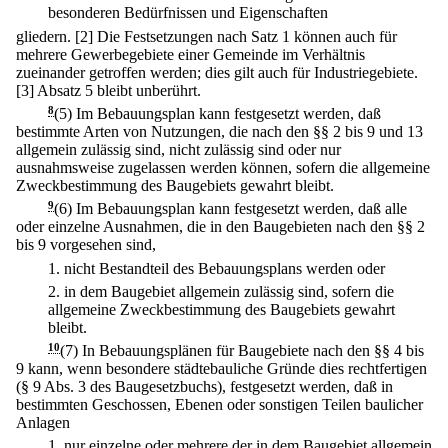
besonderen Bedürfnissen und Eigenschaften
gliedern.
[2] Die Festsetzungen nach Satz 1 können auch für
mehrere Gewerbegebiete einer Gemeinde im Verhältnis
zueinander getroffen werden; dies gilt auch für Industriegebiete.
[3] Absatz 5 bleibt unberührt.
8
(5) Im Bebauungsplan kann festgesetzt werden, daß
bestimmte Arten von Nutzungen, die nach den §§ 2 bis 9 und 13
allgemein zulässig sind, nicht zulässig sind oder nur
ausnahmsweise zugelassen werden können, sofern die allgemeine
Zweckbestimmung des Baugebiets gewahrt bleibt.
9
(6) Im Bebauungsplan kann festgesetzt werden, daß alle
oder einzelne Ausnahmen, die in den Baugebieten nach den §§ 2
bis 9 vorgesehen sind,
1.
nicht Bestandteil des Bebauungsplans werden oder
2.
in dem Baugebiet allgemein zulässig sind, sofern die
allgemeine Zweckbestimmung des Baugebiets gewahrt
bleibt.
10
(7) In Bebauungsplänen für Baugebiete nach den §§ 4 bis
9 kann, wenn besondere städtebauliche Gründe dies rechtfertigen
(§ 9 Abs. 3 des Baugesetzbuchs), festgesetzt werden, daß in
bestimmten Geschossen, Ebenen oder sonstigen Teilen baulicher
Anlagen
1.
nur einzelne oder mehrere der in dem Baugebiet allgemein