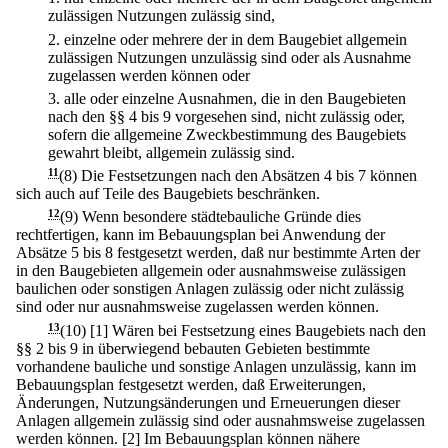
zulässigen Nutzungen zulässig sind,
2.
einzelne oder mehrere der in dem Baugebiet allgemein
zulässigen Nutzungen unzulässig sind oder als Ausnahme
zugelassen werden können oder
3.
alle oder einzelne Ausnahmen, die in den Baugebieten
nach den §§ 4 bis 9 vorgesehen sind, nicht zulässig oder,
sofern die allgemeine Zweckbestimmung des Baugebiets
gewahrt bleibt, allgemein zulässig sind.
11
(8) Die Festsetzungen nach den Absätzen 4 bis 7 können
sich auch auf Teile des Baugebiets beschränken.
12
(9) Wenn besondere städtebauliche Gründe dies
rechtfertigen, kann im Bebauungsplan bei Anwendung der
Absätze 5 bis 8 festgesetzt werden, daß nur bestimmte Arten der
in den Baugebieten allgemein oder ausnahmsweise zulässigen
baulichen oder sonstigen Anlagen zulässig oder nicht zulässig
sind oder nur ausnahmsweise zugelassen werden können.
13
(10)
[1] Wären bei Festsetzung eines Baugebiets nach den
§§ 2 bis 9 in überwiegend bebauten Gebieten bestimmte
vorhandene bauliche und sonstige Anlagen unzulässig, kann im
Bebauungsplan festgesetzt werden, daß Erweiterungen,
Änderungen, Nutzungsänderungen und Erneuerungen dieser
Anlagen allgemein zulässig sind oder ausnahmsweise zugelassen
werden können.
[2] Im Bebauungsplan können nähere