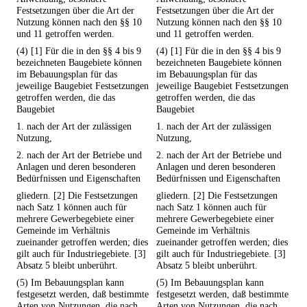
Festsetzungen über die Art der
Festsetzungen über die Art der
Nutzung können nach den §§ 10
Nutzung können nach den §§ 10
und 11 getroffen werden.
und 11 getroffen werden.
(4) [1] Für die in den §§ 4 bis 9
(4) [1] Für die in den §§ 4 bis 9
bezeichneten Baugebiete können
bezeichneten Baugebiete können
im Bebauungsplan für das
im Bebauungsplan für das
jeweilige Baugebiet Festsetzungen
jeweilige Baugebiet Festsetzungen
getroffen werden, die das
getroffen werden, die das
Baugebiet
Baugebiet
1. nach der Art der zulässigen
1. nach der Art der zulässigen
Nutzung,
Nutzung,
2. nach der Art der Betriebe und
2. nach der Art der Betriebe und
Anlagen und deren besonderen
Anlagen und deren besonderen
Bedürfnissen und Eigenschaften
Bedürfnissen und Eigenschaften
gliedern. [2] Die Festsetzungen
gliedern. [2] Die Festsetzungen
nach Satz 1 können auch für
nach Satz 1 können auch für
mehrere Gewerbegebiete einer
mehrere Gewerbegebiete einer
Gemeinde im Verhältnis
Gemeinde im Verhältnis
zueinander getroffen werden; dies
zueinander getroffen werden; dies
gilt auch für Industriegebiete. [3]
gilt auch für Industriegebiete. [3]
Absatz 5 bleibt unberührt.
Absatz 5 bleibt unberührt.
(5) Im Bebauungsplan kann
(5) Im Bebauungsplan kann
festgesetzt werden, daß bestimmte
festgesetzt werden, daß bestimmte
Arten von Nutzungen, die nach
Arten von Nutzungen, die nach