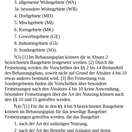
3.
allgemeine Wohngebiete (WA)
3a.
besondere Wohngebiete (WB)
4.
Dorfgebiete (MD)
5.
Mischgebiete (MI)
6.
Kerngebiete (MK)
7.
Gewerbegebiete (GE)
8.
Industriegebiete (GI)
9.
Sondergebiete (SO).
5
(3)
[1] Im Bebauungsplan können die in Absatz 2
bezeichneten Baugebiete festgesetzt werden.
[2] Durch die
Festsetzung werden die Vorschriften der §§ 2 bis 14 Bestandteil
des Bebauungsplans, soweit nicht auf Grund der Absätze 4 bis 10
etwas anderes bestimmt wird.
[3] Bei Festsetzung von
Sondergebieten finden die Vorschriften über besondere
Festsetzungen nach den Absätzen 4 bis 10 keine Anwendung;
besondere Festsetzungen über die Art der Nutzung können nach
den §§ 10 und 11 getroffen werden.
6
(4)
7
[1] Für die in den §§ 4 bis 9 bezeichneten Baugebiete
können im Bebauungsplan für das jeweilige Baugebiet
Festsetzungen getroffen werden, die das Baugebiet
1.
nach der Art der zulässigen Nutzung,
2.
nach der Art der Betriebe und Anlagen und deren