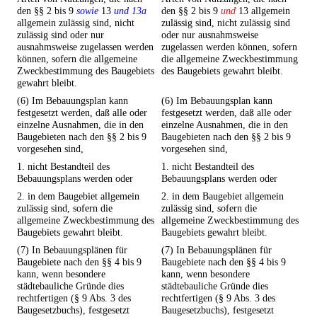
den §§ 2 bis 9
sowie
13
und 13a
den §§ 2 bis 9
und
13 allgemein
allgemein zulässig sind, nicht
zulässig sind, nicht zulässig sind
zulässig sind oder nur
oder nur ausnahmsweise
ausnahmsweise zugelassen werden
zugelassen werden können, sofern
können, sofern die allgemeine
die allgemeine Zweckbestimmung
Zweckbestimmung des Baugebiets
des Baugebiets gewahrt bleibt.
gewahrt bleibt.
(6) Im Bebauungsplan kann
(6) Im Bebauungsplan kann
festgesetzt werden, daß alle oder
festgesetzt werden, daß alle oder
einzelne Ausnahmen, die in den
einzelne Ausnahmen, die in den
Baugebieten nach den §§ 2 bis 9
Baugebieten nach den §§ 2 bis 9
vorgesehen sind,
vorgesehen sind,
1. nicht Bestandteil des
1. nicht Bestandteil des
Bebauungsplans werden oder
Bebauungsplans werden oder
2. in dem Baugebiet allgemein
2. in dem Baugebiet allgemein
zulässig sind, sofern die
zulässig sind, sofern die
allgemeine Zweckbestimmung des
allgemeine Zweckbestimmung des
Baugebiets gewahrt bleibt.
Baugebiets gewahrt bleibt.
(7) In Bebauungsplänen für
(7) In Bebauungsplänen für
Baugebiete nach den §§ 4 bis 9
Baugebiete nach den §§ 4 bis 9
kann, wenn besondere
kann, wenn besondere
städtebauliche Gründe dies
städtebauliche Gründe dies
rechtfertigen (§ 9 Abs. 3 des
rechtfertigen (§ 9 Abs. 3 des
Baugesetzbuchs), festgesetzt
Baugesetzbuchs), festgesetzt