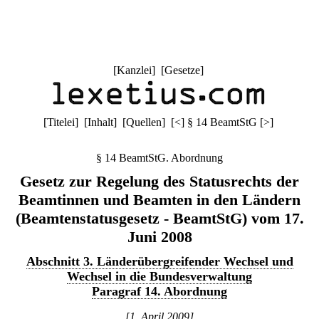
[
Kanzlei
] [
Gesetze
]
[
Titelei
] [
Inhalt
] [
Quellen
]
[
<
]
§ 14 BeamtStG
[
>
]
§ 14 BeamtStG. Abordnung
Gesetz zur Regelung des Statusrechts der
Beamtinnen und Beamten in den Ländern
(Beamtenstatusgesetz - BeamtStG) vom 17.
Juni 2008
Abschnitt 3. Länderübergreifender Wechsel und
Wechsel in die Bundesverwaltung
Paragraf 14. Abordnung
[1. April 2009]