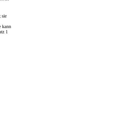
 sie
e kann
atz 1