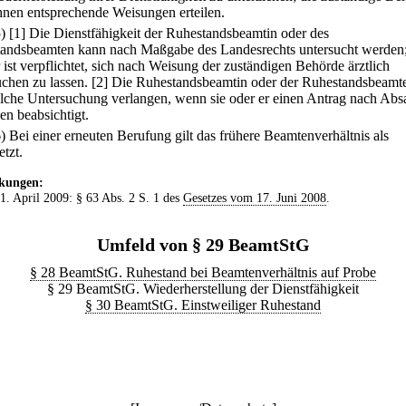
hnen entsprechende Weisungen erteilen.
5)
[1] Die Dienstfähigkeit der Ruhestandsbeamtin oder des
andsbeamten kann nach Maßgabe des Landesrechts untersucht werden;
 ist verpflichtet, sich nach Weisung der zuständigen Behörde ärztlich
uchen zu lassen.
[2] Die Ruhestandsbeamtin oder der Ruhestandsbeamt
olche Untersuchung verlangen, wenn sie oder er einen Antrag nach Abs
len beabsichtigt.
6) Bei einer erneuten Berufung gilt das frühere Beamtenverhältnis als
etzt.
kungen:
 1. April 2009: § 63 Abs. 2 S. 1 des
Gesetzes vom 17. Juni 2008
.
Umfeld von § 29 BeamtStG
§ 28 BeamtStG. Ruhestand bei Beamtenverhältnis auf Probe
§ 29 BeamtStG. Wiederherstellung der Dienstfähigkeit
§ 30 BeamtStG. Einstweiliger Ruhestand