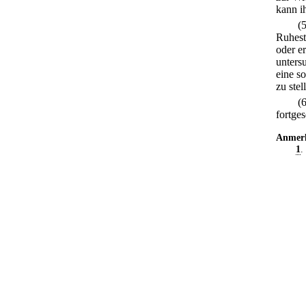
kann i
(
Ruhest
oder er
unters
eine s
zu stel
(
fortges
Anmer
1
.