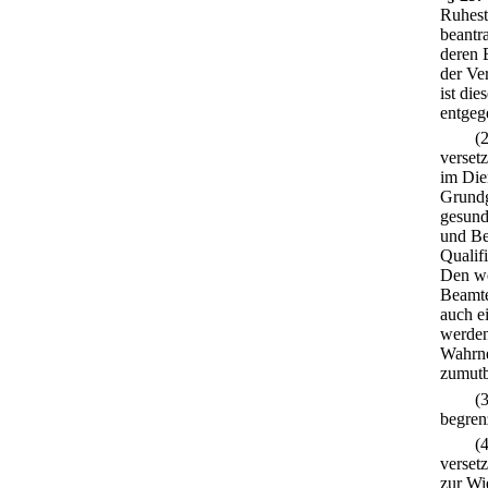
Ruhest
beantr
deren 
der Ve
ist di
entgeg
(
verset
im Die
Grundg
gesund
und Be
Qualif
Den we
Beamte
auch e
werden
Wahrne
zumutba
(
begren
(
verset
zur Wi