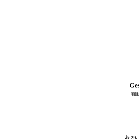
Ges
un
1
§ 29
.