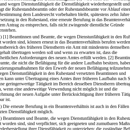
and wegen Dienstunfähigkeit die Dienstfähigkeit wiederhergestellt und
agt die Ruhestandsbeamtin oder der Ruhestandsbeamte vor Ablauf einer 
Bestimmung dem Landesrecht vorbehalten bleibt, spätestens zehn Jahre
rsetzung in den Ruhestand, eine erneute Berufung in das Beamtenverhäl
esem Antrag zu entsprechen, falls nicht zwingende dienstliche Gründe
enstehen.
2)
[1] Beamtinnen und Beamte, die wegen Dienstunfähigkeit in den Ru
zt worden sind, können erneut in das Beamtenverhältnis berufen werde
nstbereich des früheren Dienstherrn ein Amt mit mindestens demselben
ehalt übertragen werden soll und wenn zu erwarten ist, dass die
heitlichen Anforderungen des neuen Amtes erfüllt werden.
[2] Beamti
amte, die nicht die Befähigung für die andere Laufbahn besitzen, habe
izierungsmaßnahmen für den Erwerb der neuen Befähigung teilzunehm
gen Dienstunfähigkeit in den Ruhestand versetzten Beamtinnen und
n kann unter Übertragung eines Amtes ihrer früheren Laufbahn nach S
ine geringerwertige Tätigkeit im Bereich desselben Dienstherrn übertra
, wenn eine anderweitige Verwendung nicht möglich ist und die
hmung der neuen Aufgabe unter Berücksichtigung ihrer früheren Tätig
r ist.
3) Die erneute Berufung in ein Beamtenverhältnis ist auch in den Fällen
zten Dienstfähigkeit möglich.
4) Beamtinnen und Beamte, die wegen Dienstunfähigkeit in den Ruhes
zt worden sind, sind verpflichtet, sich geeigneten und zumutbaren Ma
ederherstellung ihrer Dienstfähigkeit zu unterziehen; die zuständige Be