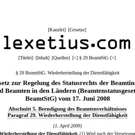
[
Kanzlei
] [
Gesetze
]
[
Titelei
] [
Inhalt
] [
Quellen
]
[
<
]
§ 29 BeamtStG
[
>
]
§ 29 BeamtStG. Wiederherstellung der Dienstfähigkeit
etz zur Regelung des Statusrechts der Beamti
d Beamten in den Ländern (Beamtenstatusgeset
BeamtStG) vom 17. Juni 2008
Abschnitt 5. Beendigung des Beamtenverhältnisses
Paragraf 29. Wiederherstellung der Dienstfähigkeit
[1. April 2009]
Wiederherstellung der Dienstfähigkeit.
(1) Wird nach der Versetzung