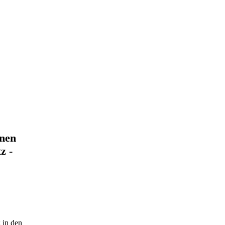
nnen
z -
 in den