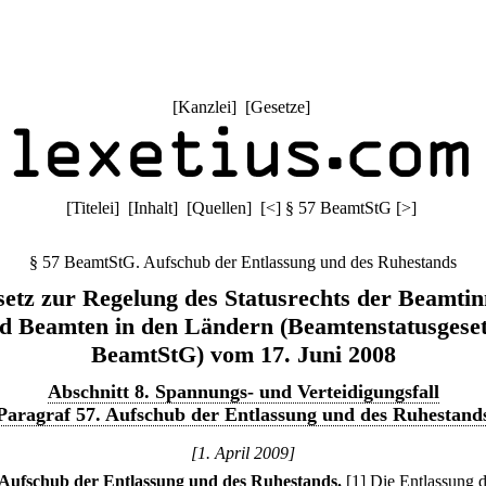
[
Kanzlei
] [
Gesetze
]
[
Titelei
] [
Inhalt
] [
Quellen
]
[
<
]
§ 57 BeamtStG
[
>
]
§ 57 BeamtStG. Aufschub der Entlassung und des Ruhestands
etz zur Regelung des Statusrechts der Beamti
d Beamten in den Ländern (Beamtenstatusgeset
BeamtStG) vom 17. Juni 2008
Abschnitt 8. Spannungs- und Verteidigungsfall
Paragraf 57. Aufschub der Entlassung und des Ruhestand
[1. April 2009]
Aufschub der Entlassung und des Ruhestands.
[1] Die Entlassung 