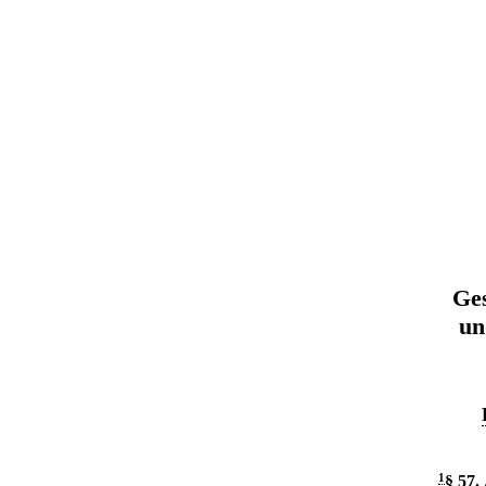
Ges
un
1
§ 57
.