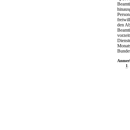
Beamti
hinaus
Person
freiwi
den Ab
Beamti
vorzei
Dienst
Monats
Bundes
Anmer
1
.