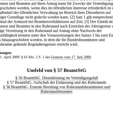
nnen und Beamten auf ihren Antrag kann für Zwecke der Verteidigung
geschoben werden, wenn dies im öffentlichen Interesse erforderlich ist 
albedarf der öffentlichen Verwaltung im Bereich ihres Dienstherrn auf
lliger Grundlage nicht gedeckt werden kann.
[2] Satz 1 gilt entsprechend
lauf der Amtszeit bei Beamtenverhältnissen auf Zeit.
[3] Der Eintritt de
nnen und Beamten in den Ruhestand nach Erreichen der Altersgrenze 
tige Versetzung in den Ruhestand auf Antrag ohne Nachweis der
unfähigkeit können unter den Voraussetzungen des Satzes 1 bis zum E
 hinausgeschoben werden, in dem die für Bundesbeamtinnen und
beamte geltende Regelaltersgrenze erreicht wird.
kungen:
 1. April 2009: § 63 Abs. 2 S. 1 des
Gesetzes vom 17. Juni 2008
.
Umfeld von § 57 BeamtStG
§ 56 BeamtStG. Dienstleistung im Verteidigungsfall
§ 57 BeamtStG. Aufschub der Entlassung und des Ruhestands
§ 58 BeamtStG. Erneute Berufung von Ruhestandsbeamtinnen und
Ruhestandsbeamten