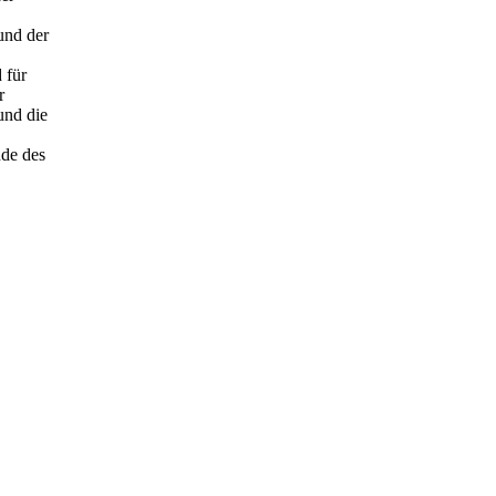
und der
 für
r
und die
nde des