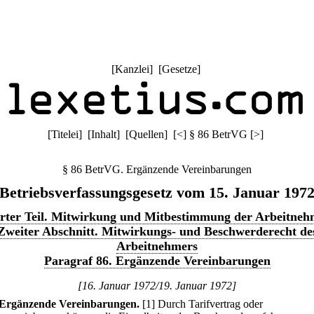
[
Kanzlei
] [
Gesetze
]
[
Titelei
] [
Inhalt
] [
Quellen
]
[
<
]
§ 86 BetrVG
[
>
]
§ 86 BetrVG. Ergänzende Vereinbarungen
Betriebsverfassungsgesetz vom 15. Januar 197
erter Teil. Mitwirkung und Mitbestimmung der Arbeitneh
Zweiter Abschnitt. Mitwirkungs- und Beschwerderecht de
Arbeitnehmers
Paragraf 86. Ergänzende Vereinbarungen
[16. Januar 1972/19. Januar 1972]
Ergänzende Vereinbarungen.
[1] Durch Tarifvertrag oder