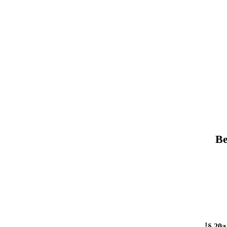
Be
1
§ 20a