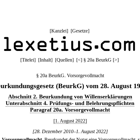
[
Kanzlei
] [
Gesetze
]
[
Titelei
] [
Inhalt
] [
Quellen
]
[
<
]
§ 20a BeurkG
[
>
]
§ 20a BeurkG. Vorsorgevollmacht
urkundungsgesetz (BeurkG) vom 28. August 1
Abschnitt 2. Beurkundung von Willenserklärungen
Unterabschnitt 4. Prüfungs- und Belehrungspflichten
Paragraf 20a. Vorsorgevollmacht
[1. August 2022]
[28. Dezember 2010–1. August 2022]
.
Vorsorgevollmacht.
Beurkundet der Notar eine Vorsorgevollmacht, s